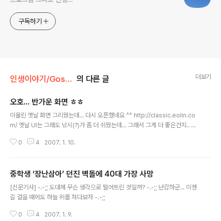
구독하기
더보기
인생이야기/Gossip
의 다른 글
오호... 반가운 화면 ㅎㅎ
글 내용
이올린 옛날 화면 그리웠는데... 다시 오픈했네요 ^^ http://classic.eolin.co
m/ 옛날 UI는 그래도 낚시(?)가 좀 더 쉬웠는데... 그래서 그게 더 좋은건지.. 어
째든... 몇일만에 보니 기분이 새롭네요 ㅎㅎ
0
4
2007. 1. 10.
중학생 ‘장난삼아’ 던진 벽돌에 40대 가장 사망
글 내용
[신문기사] -.-;; 도대체 무슨 생각으로 떨어트린 것일까? -.-;; 난감하군... 이젠
길 걸을 때에도 하늘 위를 쳐다보자 -.-;;
0
4
2007. 1. 9.