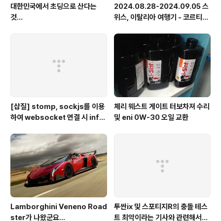
대한민국에서 초딩으로 산다는
2024.08.28-2024.09.05 스
것...
위스, 이탈리아 여행기 - 코르티나
담페초, 돌로미테, 이탈리아 알프
스
[삽질] stomp, sockjs를 이용
체리 웨스트 게이트 터보차져 수리
하여 websocket 연결 시 info
및 eni 0W-30 오일 교환
가 404로 나오는 경우
Lamborghini Veneno Road
투싼ix 및 스포티지R의 충돌 테스
ster가 나왔군요...
트 최악이라는 기사와 관련해서...