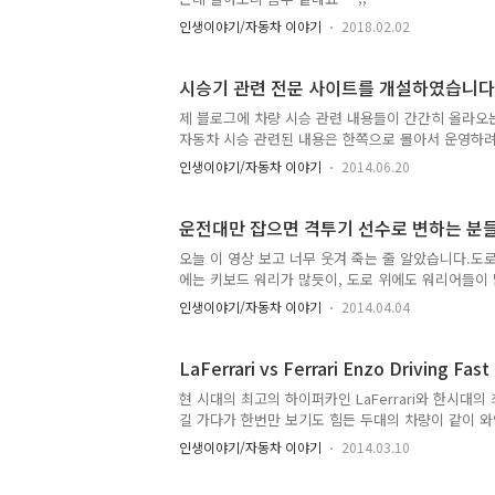
인생이야기/자동차 이야기
2018.02.02
시승기 관련 전문 사이트를 개설하였습니다
제 블로그에 차량 시승 관련 내용들이 간간히 올라
자동차 시승 관련된 내용은 한쪽으로 몰아서 운영하
들어오시는 분들이 꽤 되는데...앞으로 http://testd
인생이야기/자동차 이야기
2014.06.20
을 많이 보실 수 있을 것입니다. ^^ (과연 좋은 내용일
면 '시승 ' + '리뷰' 입니다. 간단히 말해서 '시승.
도 좋을지 모르겠네요 ㅎㅎ 그리고 간단한 회원 가입 
운전대만 잡으면 격투기 선수로 변하는 분들
을거 같습니다...
오늘 이 영상 보고 너무 웃겨 죽는 줄 알았습니다.도
에는 키보드 워리가 많듯이, 도로 위에도 워리어들이
만... 그리고 차와 자신을 동일시 하는 이상한 습성이
인생이야기/자동차 이야기
2014.04.04
로에, 아니 우리 사회에 개념 충만한 사람들이 많아
이루어 졌으면 좋겠습니다. "세상엔 나보다 더 강한 사
LaFerrari vs Ferrari Enzo Driving Fast i
현 시대의 최고의 하이퍼카인 LaFerrari와 한시대의 
길 가다가 한번만 보기도 힘든 두대의 차량이 같이 와
LaFerrai의 업, 다운 쉬프트 소리는 아드레날린을 자
인생이야기/자동차 이야기
2014.03.10
전에 전복 될려나 ^^;;;