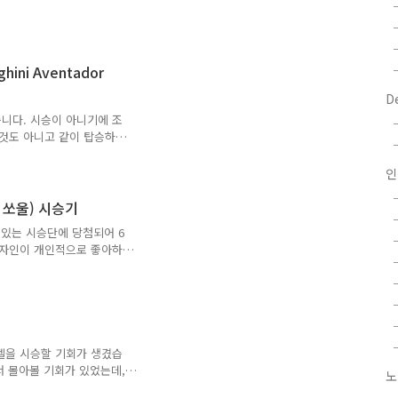
요. 뭐 익스테리어나 인테리
일해서 그런가 운동 성능은
 전혀 다른 느낌이죠.골프에
을 엿볼 수 있는 스타일이구
ni Aventador
. 실지 시트 포지션이 낮은
요?파노라마 선루프도 매우
D
에도 폴스바겐과 포르쉐와의
습니다. 시승이 아니기에 조
 것도 아니고 같이 탑승하고
레는 시간이 되었습니다. 그
hini Aventador
인
에 아벤타도르 로드스터가 판교에
본 그 아벤타도르 로드스터
뉴 쏘울) 시승기
)입니다. ^^ 이런 우연이 ^^ 제가
 수 있는 시승단에 당첨되어 6
 알고 있고, 많은 분들이
디자인이 개인적으로 좋아하
듣고, 몰아본 분들이 의외
. 그리고 사진을 통해 보게
어는 매우 맘에 들었기 때문
울을 받으러 기아 시흥 사업
함께 CLS 350을 타고 갔
 대한 간단한 리뷰는 추후에
 디젤을 시승할 기회가 생겼습
 시흥 사업소..
서 몰아볼 기회가 있었는데,
노
다. 그리 긴 거리를 달려