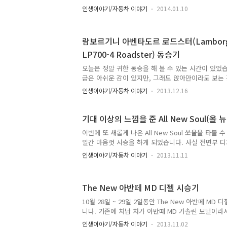
있는데, 일전에 몰아본 카이엔과 비슷한 느낌을 주네
인생이야기/자동차 이야기
2014.01.10
어는 많이 다를지 몰라도, 기본적인 파워트레인이 동
비슷한거 같습니다.그에 반해 인테리어는 포르쉐와는
서 느낄 수 있는 것처럼 전형적인 독일인들의 꼼꼼함
람보르기니 아벤타도르 로드스터(Lamborghi
요.차량이 매우 커서 시트 포지션도 낮게 느껴 집니다
LP700-4 Roadster) 동승기
게 아니라, 본넷 라인이 많이 올라와 보인다고 할까
광활하더군요.하지만, 좀 투박합니다. 같은 회사임
오늘은 정말 귀한 동승을 해 볼 수 있는 시간이 있었
인테리어 감..
금은 아쉬운 감이 있지만, 그래도 앉아만이라도 보는
시원하게 주행해 보는 기회이기에 정말 기분 좋고 설
인생이야기/자동차 이야기
2013.12.16
것은 바로 바로 람보르기니 아벤타도르 로드스터(Lamborg
LP700-4 Roadster) 입니다. 일전에 제가 페북
서 돌아다니는 것을 봤다고 올렸었는데, 바로 제가 
기대 이상의 느낌을 준 All New Soul(올 
(Lamborghini Aventador LP700-4 Roadster
이번에 또 새롭게 나온 All New Soul 쏘울을 타볼
알기로는 국내에 단 2대만이 현재 들어와 있는 상태로
일간 마음껏 시승을 하게 되었습니다. 사실 전면부 
알고 있는 주황색 크롬 랩핑된 차량이 1호..
는 스타일은 아니긴 했지만 주변에 잘 나왔다는 말도 
인생이야기/자동차 이야기
2013.11.11
로 괜찮다고 하시는 분들도 있어서 기대는 되었습니다
된 쏘울의 모습은, 전면부를 제외한 후면부와 인테리
에 또 기대는 되었죠. 10월 30일 회사를 마치고, 쏘
The New 아반떼 MD 디젤 시승기
소에 갔습니다. 가는 길에는 K톡 사에 근무하는 지인과 
습니다. 덕분에 편하게 갈 수 있었죠 ㅎ CLS 350에
10월 28일 ~ 29일 2일동안 The New 아반떼 MD
적는 것으로 하고... 어째든 밤 늦게 도착한 기아자동차
니다. 기존에 처남 차가 아반떼 MD 가솔린 모델이라
그 차와 비교할 수 있기에 더 좋은 기회였던 것 같습니
인생이야기/자동차 이야기
2013.11.02