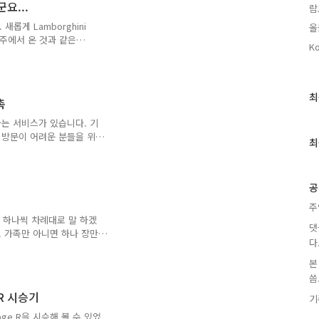
군요...
람
 200cc 정도 큽니다. 트
사 터보네요. 트랙스는 직
. 새롭게 Lamborghini
올
분사라는 표기는 없네요.연
 우주에서 온 것과 같은
Ko
모델까지... 이놈도
지 모르겠네요. 제원은
제로백 2.9초... 최고 속도
가지 모드로 변경이 가능한 ISR
최
최
촉
shrod 서스펜션 등이죠. 뭐
근
는 것과 동일하고 마력 수만
는 서비스가 있습니다. 기
글
 방문이 어려운 분들을 위
과
최
가 있죠. 도어투 도어 서
인
 기아에서 나오신 분이 차
기
해 주는 서비스이고, 방문
글
공
 차량을 진단해 주는 서비
비스를 먼저 체험해 보고 그
주
 물론 전 아직 이용 안해
다. 하나씩 차례대로 말 하겠
댓
에 굳이 기사분들을 귀찮게 오
. 가족만 아니면 하나 장만
다
적어나가도록 하겠습니다. 아
데 절대 아닙니다. 엄청나게
본
으시다면 그냥 글 읽지 마시
씀.
고 해서 기대가 많이 되었던
 R 시승기
기
가 너무나도 제 스타일이라
 때 많이 실망한 것도 사실
tage R을 시승해 볼 수 있었