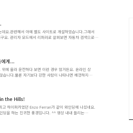
.
오는데요.관련해서 아예 별도 사이트로 개설하였습니다.그래서
려구요. 관리자 모드에서 리퍼러로 살펴보면 자동차 검색으로
rive.reviews 를 즐겨 찾기 해 두시고 들어오시면 좋은 내용
지 ^^;;;)도메인은 생소한 최상위 도메인인데... 한국말로 하
기' ㅎㅎㅎ저 단에는 좋다고 생각해서 잡은건데... 다른 분들에게
이후에 자동차 관련해서 질 높은 토론, 논의 등이 있으면 좋
에게...
로 위에 올라 운전하다 보면 이런 경우 많거든요. 온라인 상
 많습니다.물론 자기보다 강한 사람이 나타나면 깨갱하지
 있어서, 차량이 작은 차량을 보면 무시하기 일수이지요. 도
져서, 조금더 합리적이고 양보하며 융통성 있는 교통 문화가
람이 많다." 라고 한 마지막이 와닿네요 ^^
n the Hills!
최고 하이퍼카였던 Enzo Ferrari가 같이 와인딩에 나섰네요.
인딩을 하는 진귀한 풍경입니다. ^^ 영상 내내 들리는
극하네요 ^^ 덧. 언제 한번 스포텁으로라도 와인딩을... ^^ 그