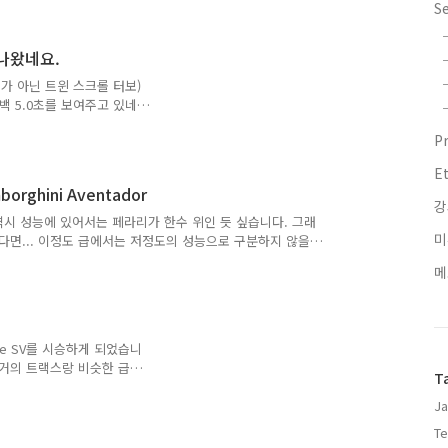
없는 길에서 달려볼 수 있었
S
은 가능했습니다. 뭐 간단하
. 1. 익스테리어 뭐 기존
이 나왔네요.
습은 아래와 같습니다. 사실
세계적으로도 베스트 셀링카
가 아닌 트윈 스크롤 터보)
니다. 그래도 나름 ..
제로백 5.0초를 보여주고 있네
본적으로 6단 수동 기어가
P
, 런치콘트롤을 사용할 경우
도는 전자제한에 의해
E
 네요. 대충 계산해 보면
mborghini Aventador
 이렇게 잘 나온다니 ^^ 대
강
 연비는 수동 연비이고 8
. 역시 성능에 있어서는 페라리가 한수 위인 듯 싶습니다. 그래
..
미
다면... 이정도 급에서는 저정도의 성능으로 구분하지 않을
요하죠 ^^ 개인적으로는 베를리네타보다 아벤타도르 승 ^^
메
e SV를 시승하게 되었습니
 거의 트랙스랑 비슷한 급이
T
 간단 제원은 언제나 그렇
선택했습니
Ja
?
Te
살펴보면... (QM3는 곳 나올