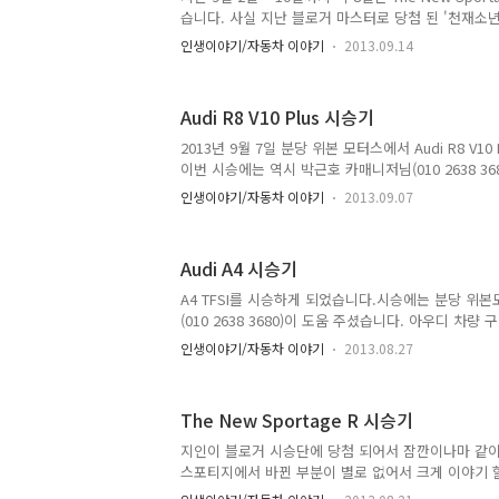
이였구요. 아반테 쿠페가 아반테에서 문만 두개 띠고 
습니다. 사실 지난 블로거 마스터로 당첨 된 '천재소년
에..
었지만, 이번에는 좀 길게 타볼 수 있어서 제대로 다시
인생이야기/자동차 이야기
2013.09.14
네요. 중복되는 내용이 많겠지만, 하나씩 다뤄 보도록 
전반적인 공간은 아래와 같습니다. 기존 Sportage 
니다. 눈을 크게 뜨고 찾아 봐야 합니다. ㅎㅎ 그럼 하
Audi R8 V10 Plus 시승기
량에 올라 타면 가장 먼저 보이는 게기판입니다. 흡사
슷한 룩으로 Audi를 많이 따라하는 모습이네요. 아
2013년 9월 7일 분당 위본 모터스에서 Audi R8 V1
인을 해서 그런가 아우디 스러운 부분이 많이 보입니다.
이번 시승에는 역시 박근호 카매니저님(010 2638 3
다. Audi 차량을 구입할 일이 있으시다면, 제 이름
인생이야기/자동차 이야기
2013.09.07
상담해 주실 것입니다. 그럼 시승기 들어갑니다. 오늘
어 코리아에서 랩타임 1위를 기록한 바로 그 Audi R8 V1
해도 고급스러운 이미지를 주는데, 그 중에 가장 기함인
Audi A4 시승기
이 아닌 V10, 그리고 그것도 일반 V10이 아닌 Plus
클러치를 써서 기어 변속시 차량의 출렁 거림이 매우 
A4 TFSI를 시승하게 되었습니다.시승에는 분당 위
듀얼 클러치를 채용하면서 형님인..
(010 2638 3680)이 도움 주셨습니다. 아우디 차
락하시면 친절하게 상담해 주실 것입니다. 일단 한시
인생이야기/자동차 이야기
2013.08.27
며, 롱텀으로 시승한게 아니기 때문에 편의 사양 중심
명을 드려야 할 것 같습니다. 1. 인테리어 스티어링
적으로는 아주 좋아하는 스타일입니다. 3 스포크에 감
The New Sportage R 시승기
여 있고, 크기도 작아서 핸들링 하는 맛이 일품입니다.이
가 따라한 것 같은데, 그래도 느낌은 많이 다르네요 
지인이 블로거 시승단에 당첨 되어서 잠깐이나마 같이 
있는 Information 창이구요. 주행 내내 indivisual로 
스포티지에서 바뀐 부분이 별로 없어서 크게 이야기 
바뀐 부분이나 느낌에 대해 하나씩 살펴 보죠. 1. 