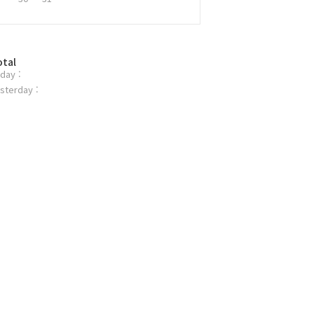
otal
day :
sterday :