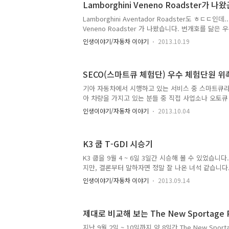
Lamborghini Veneno Roadster가 나왔
거이니 그냥 넣어 봤습니다. ㅎ) 배기량은 트랙스에 비해
랙스도 터보고, 쥬크도 터보입니다. 다만 쥬크는 직분
Lamborghini Aventador Roadster도 ㅎㄷㄷ인데..
분사였는지 아닌지 모르겠는데... 제원표상으로는 직
Veneno Roadster 가 나왔습니다. 번개호를 닮은
비는 두개..
Lamborghini Veneno 였는데 거기에 Roadster 
인생이야기/자동차 이야기
2013.10.19
Aventador처럼 뚜껑을 수동으로 열어야 되는 것인
Venono 쿠페 모델과 동일한 것 같습니다. 750마력에 
355km/h, 12기통 6.5리터 엔진... 빠른 변속과 5
SECO(스마트큐 체험단) 우수 체험단원 위
트랜스미션, All Wheel 드라이브, 가로로 배치된 Pu
기본적인 제원은 Aventador에서 이미 사용되고 있
기아 자동차에서 시행하고 있는 서비스 중 스마트큐라
700..
아 차량을 가지고 있는 분들 중 직접 사업소나 오토큐
한 서비스인데, 도어투도어 서비스와, 방문진단 서비스
인생이야기/자동차 이야기
2013.10.04
비스는 차량을 직접 몰고 사업소를 찾아가는게 아니라
량을 몰고서 정비를 다 하신 다음 다시 차주에게 배달
진단 서비스는 차주가 있는 곳으로 기사분이 나오셔서
K3 쿱 T-GDI 시승기
스입니다. 물론 두 서비스 모두 유료이지만, 해당 서
와 관련된 후기를 솔직하게 이야기 하면 되는 것이죠.
K3 쿱을 9월 4 ~ 6일 3일간 시승해 볼 수 있었습니
봤습니다. -.-;; 얼마전에 2년차 정기정검을 받았기
지만, 결론부터 말하자면 정말 잘 나온 녀석 같습니다
라 가라 부르기도..
하고 싶을 정도네요 ㅎㅎ 어째든 하나씩 느낀 점을 
인생이야기/자동차 이야기
2013.09.14
참고로 제 글보고 현기빠 아니냐고 하는 분들이 있던
솔직한 사람이라서 거짓말 못하는 사람이니, 믿기 싫
고 뒤로가기 누르세요 ^^ K3를 쿠페 형태로 나온다
제대로 비교해 보는 The New Sportage
것은 사실입니다. 그러면서도 포르테 쿱의 직선의 미
서 약간의 곡선이 가미된 K3 쿱을 사진상으로만 봤을
지난 9월 2일 ~ 10일까지 약 8일간 The New Spor