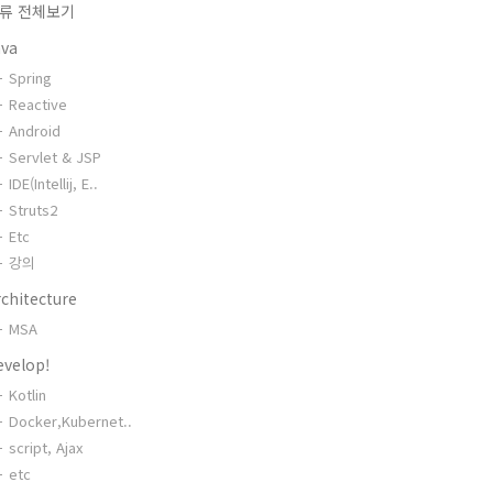
류 전체보기
ava
Spring
Reactive
Android
Servlet & JSP
IDE(Intellij, E..
Struts2
Etc
강의
chitecture
MSA
evelop!
Kotlin
Docker,Kubernet..
script, Ajax
etc