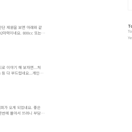
데, 그릴이 기존 구형 모
의 크롬 부분은 그대로 이지
요.그에 반해 터보는 오히
놓고, 디자인 바뀌었다고 말
방
T
 졌습니다. 다만 크게 바뀐
간단 제원을 보면 아래와 같
To
문
는 못하는 것 같습니다. 휠
102마력이네요. 800cc 또는
자
Ye
은 크네요 ㅎㅎ가격은 ㅎㄷㄷ
수
라면 뭐 생각 안하겠죠 ㅎㅎ
비로 보자면 사서는 안될 차
나의 악세사리라고 생각하고
 평가하긴 힘들지만... 느
 매우 심플합니다. 개인적
로 이야기 해 보자면...처
 인테리어보다는 ..
 등 다 부드럽네요...개인
진은 꾹 하고 끝까지 밟으
요...미션도 쉬프트업, 다
 너무 부드러워 급차선 변경
봤던 제네시스 다이나믹 에
나중에 기회되면 소유해 보
 빌려주면 타지만...소유하고
기회가 오게 되었네요. 좋은
tcarshow.co..
한번에 몰아서 쓰려니 부담
 이 글과, 포스트의 가장
 ㅎㅎ 현재는 이틀째 시승
New K5입니다. 처음 나왔