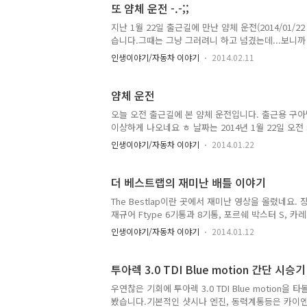
또 얌체 운전 -.-;;
지난 1월 22일 출근길에 만난 얌체 운전(2014/01/2
습니다.그때는 그냥 그러려니 하고 넘겼는데...보니까 상습
인생이야기/자동차 이야기
2014.02.11
얌체 운전
오늘 오전 출근길에 본 얌체 운전입니다. 출근용 구아
이상하게 나오네요 ㅎ 날짜는 2014년 1월 22일 오전 
가장 하위 차로인데 하위 차선이 조금 넓고, 우회전 
인생이야기/자동차 이야기
2014.01.22
짝 붙여서 운행합니다. 초반에 몇대는 양보해 주는 직
자기 어디선가 모닝니 나타나더니, 제 앞으로 오네요. 
진 차선에 끼여들지 못해서 여기까지 왔나보다" 였습니
더 베스트랩의 재미난 배틀 이야기
만나게 됬네요. 뭐 어째든 1차선..
The Bestlap이란 곳에서 재미난 영상을 올렸네요
재규어 Ftype 6기통과 8기통, 포르쉐 박스터 S, 
스터군요 ^^ 촬영에 핼리캠까지 동원된거 보니, 쉽게
인생이야기/자동차 이야기
2014.01.12
럽습니다. ㅎ
투아렉 3.0 TDI Blue motion 간단 시승기
우연찮은 기회에 투아렉 3.0 TDI Blue motion을
봤습니다.기본적인 샷시나 엔진, 동력계통등은 카이