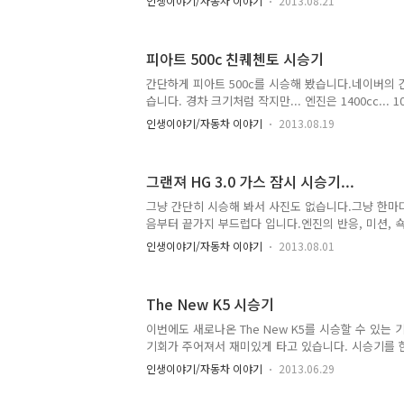
인생이야기/자동차 이야기
2013.08.21
봐서는 별로 달라져 보이는것은 없습니다. 디젤 모델인
델의 터보 모델과 비슷하게 바뀌었습니다. 그릴 외부
만, 가로 라인이 아니라 벌집 모양의 그릴로 바뀌었네
피아트 500c 친퀘첸토 시승기
려 가로 모양 그릴로 바뀌었네요. 서로 그릴 바꾸어 
하는 건 좀 그렇네요 ㅎㅎ 안개등은 조금 더 날카로워
간단하게 피아트 500c를 시승해 봤습니다.네이버의 
것은 아니라서 전체적인 인상에는 크게 영향을 미치지
습니다. 경차 크기처럼 작지만... 엔진은 1400cc... 
은 기..
1,000cc일꺼라고 그냥 생각 했는데 생각보다 엔진
인생이야기/자동차 이야기
2013.08.19
^^ 너무 비싸게 나온 감이 있지만, 돈이 있는 사람이
일단 많은 분들이 생각하시는 것처럼, 가격대비 성능
량인 것은 분명합니다. 다만 하나의 수집품 또는 하
그랜져 HG 3.0 가스 잠시 시승기...
사야 될 차량인 듯 싶습니다. 간단하게 타 봐서 정확히
낀 그대로만 적어보도록 하겠습니다. 인테리어는 일단
그냥 간단히 시승해 봐서 사진도 없습니다.그냥 한마디
으로는 좋은 평가 주기는 무리가 있구요. 그냥 트랙스
음부터 끝가지 부드럽다 입니다.엔진의 반응, 미션, 쇽
적으로는 별로 몰고 싶지 않은 반응들이에요 ㅎㅎ 엔
인생이야기/자동차 이야기
2013.08.01
면... 알피엠은 치솟는데... 차가 나간다는 느낌은 없네
운 시 아무런 변속 충격 없이 부드럽게 바뀌고...쇽은
에 롤링이 일어나며 출렁거리네요. 일단 예전에 몰아
The New K5 시승기
디션하고 느낌이 달라도 너무 다릅니다.제네시스는 
고 싶은 느낌이 들었지만, 그랜져 HG는 그냥... 누가
이번에도 새로나온 The New K5를 시승할 수 있는 
싶은 마음은 없네요 ^^ 이미지가 한장도 없으면 섭하니 ne
기회가 주어져서 재미있게 타고 있습니다. 시승기를 
도 되고 해서 틈틈히 써내려 가야 겠습니다. 고로 지금
인생이야기/자동차 이야기
2013.06.29
마지막 부분과는 다른 시점에 쓴 글이 될 수 있겠네요
중입니다. ^^ 뭐 많은 분들의 관심을 받고 나온 The 