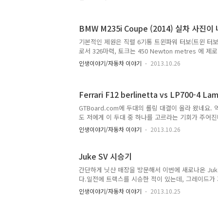
본 것은 아니지만, 야근을 마치고 늦은 밤에 차량이 
기 때문에, 차량의 성능적인 면에서는 어느정도 확인
게 말하자면, 많이 좋아졌다 입니다. 하나씩 살펴보시죠
BMW M235i Coupe (2014) 실차 사진
아반떼에서 크게 바뀐 부분은 없습니다. 전체적인 모
국내에서 가장 많이 팔리는 모델 중의 하나이고 전
기본적인 제원은 직렬 6기통 트윈파워 터보(트윈 터보
라서 길거리에서도 많이 볼 수 있어서 신선한 감은 없습
로서 326마력, 토크는 450 Newton metres 에 
요. 직분사 시스템의 엔진이 탑재된 듯 보이구요, 기
인생이야기/자동차 이야기
2013.10.26
탑재되네요. 자동 미션의 경우 8단 미션이 탑재 되며
제로백 0.2초 앞당긴 4.8초를 마크합니다. 최고 속
250km/h로 제한되네요. 연비는 8.1Liter/100km
Ferrari F12 berlinetta vs LP700-4 La
12.34km/l 인데... M 시리즈인데도 불구하고 연비가
단하네요 ㅎㅎ 정확하게 번역한 것인지 모르겠지만 위
GTBoard.com에 두대의 롤링 대결이 올라 왔네요
단 자동일 경우에는 오히려 연비가 상승하네요. 7.6Lit
도 저에게 이 두대 중 하나를 고르라는 기회가 주어진
거 같습니다. 슈퍼카급에서는 디자인 + 포스가 더 중
인생이야기/자동차 이야기
2013.10.26
Juke SV 시승기
간단하게 닛산 매장을 방문해서 이번에 새로나온 Juk
다.일전에 트랙스를 시승한 적이 있는데, 그레이드가
라서 그런가 트랙스와 많이 비교를 하게 되네요. 일단
인생이야기/자동차 이야기
2013.10.25
듯이 네이버 자동차 발췌 ㅎㅎ 모두다 최고급으로 
다.http://auto.naver.com/cmpr/cmprResult.nhn
carsId=102356,104788,29517 비교표를 천천히 