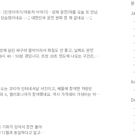
분
2 - [인생이야기/자동차 이야기] - 얌체 운전)자를 오늘 또 만났
J
범이네요 -.-;; 대한민국 운전 문화 참 뭐 같네요 -.-;;
방에 달린 싸구려 블박이라서 화질도 안 좋고, 날짜도 완전
8시 40 ~ 50분 경입니다. 초반 20초 정도에 나오는 구간은,
하는 차량을 위해서 직진 차량하는 차량들이 왼쪽에 보통 바
진 차량들이 있기에 우회전 할 수 있었던 거구요. 그런데 갑
저때 드는 생각이, "아 중간에 어디 골목에서 나왔는데, 직
다. 그리고서는 그냥 제 갈길을 갔죠. 그런데 이번에 다시
Ar
. 장소는 코리아 인터네셔날 서킷이고, 배틀에 참여한 차량은
카레라 S, 캘리포니아가 참여했네요. 역시 가격대비 가성비는 박
D
 촬영된거 같지는 않고 막대한 자원이 들어간거 같네요 ^^ 부
 타볼 기회가 있어서 잠깐 몰아
엔 디젤과 동일하다고 알고