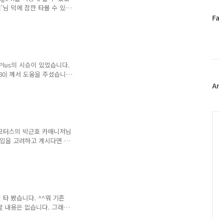
나온 것처럼 보여서, 이놈
'님 덕에 잠깐 타볼 수 있
 비교해 볼 수 있게 되었
페
F
하겠습니다. 1. 인테리어
이
R과 크게 바뀐 부분은 없습
스
나씩 같이 살펴 보시죠. 차
북
 얼마전에 시승한 R8과 비
트
무래도 피터 슈라이어가 디자
0 Plus의 시승이 있었습니다.
위
 ..
680) 께서 도움을 주셨습니
터
을 대고 연락하시면 친절하게
플
A
 제가 시승한 모델은 탑기
러
0 Plus 입니다. Audi만
그
 R8, 그리고 그것도 V8
인
C
 모델입니다. 기존 R8이 싱글
심해서, 불만이 많았지만,
본모터스의 박근호 카매니저님
량 구입을 고려하고 계시다면 연
간 정도 시승해 보게 되었으
 보다는 달리기 위주로 설
의 크기는 조그마합니다. 개인
촉 좋은 가죽으로 둘러 쌓
번에 나온 The New K5
ㅎㅎ 각종 내용들을 볼 수
타 봤습니다. ^^뭐 기존
해..
할 내용은 없습니다. 그래도
익스테리어 전면의 모습은 크게