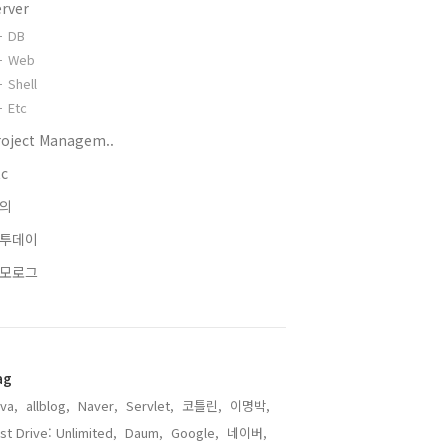
erver
DB
Web
Shell
Etc
roject Managem..
tc
의
투데이
모로그
ag
va,
allblog,
Naver,
Servlet,
코틀린,
이명박,
st Drive: Unlimited,
Daum,
Google,
네이버,