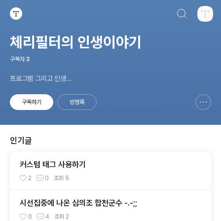
검색하기
티스토리
체리필터의 인생이야기
구독자
3
프로그램 그리고 인생...
구독하기
방명록
신고하기 레이어
열기
인기글
커스텀 태그 사용하기
2
0
조회
5
시선집중에 나온 심의조 합천군수 -.-;;
0
4
조회
2