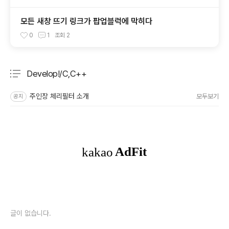
모든 새창 뜨기 링크가 팝업블럭에 막히다
0
1
조회
2
Develop!/C,C++
분류 전체보기
주요 글 목록
주인장 체리필터 소개
모두보기
공지
글이 없습니다.