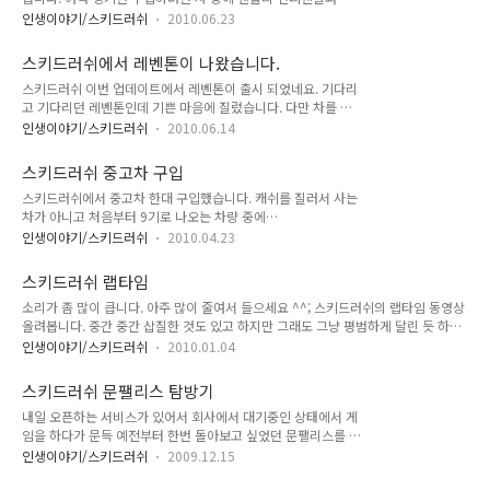
스턴 마틴 뱅퀴시가 있었는데 중고차로 벤틀리가 나와서 덥썩 사
야기/스키드러쉬] - 스키드러쉬 신도시 미트로 탐방기 - 2 1. 미
인생이야기/스키드러쉬
2010.06.23
게 되었네요 ^^ 그냥 몇장 스샷 찍어 봤습니다. 실제 벤틀리는
트로시티 공항 (타이페이 공항) 먼저 공항입니다. 왼쪽 아래 미니
클래식한 면을 가지고 있으면서도 굉장히 고급스럽고 파워풀한
맵에서 볼 수 있듯이 공항은 삼각형 부분에 위치해 있습니다. 구
스키드러쉬에서 레벤톤이 나왔습니다.
차죠 ^^ 아래 이미지 몇장을 살펴 보면 그 멋을 제대로 알 수 있
글 어스에..
스키드러쉬 이번 업데이트에서 레벤톤이 출시 되었네요. 기다리
을 겁니다. ^^ 실제로 쿠페 스타일은 보지 못했고, 세단만 두번
고 기다리던 레벤톤인데 기쁜 마음에 질렀습니다. 다만 차를 그
정도 봤는데 그 포스는 장난이 아니더군요 ^^ 어째든 실제로는
냥 사는게 아니라 뽑기 식으로 구입해야 되서 사행성이 -.-;; 아직
타보기 힘든 차, 스키드러쉬에서라도 쉽게 탈 수 있으니 ^^
인생이야기/스키드러쉬
2010.06.14
업글할 차는 아니라서 그냥 테스트로만 꾸며 봤습니다. 디테일은
그런대로 괜찮게 나왔네요. 성능은 아직 잘 모르겠고 ^^ 좀 더
스키드러쉬 중고차 구입
몰아 봐야 겠습니다. ㅎ 아래는 레벤톤 실물 사진입니다. ㅎ
스키드러쉬에서 중고차 한대 구입했습니다. 캐쉬를 질러서 사는
차가 아니고 처음부터 9기로 나오는 차량 중에
Natura(Porsche Carrera GT)를 구입하였습니다. 배틀 용으로
인생이야기/스키드러쉬
2010.04.23
산것도 아니고 사실 배틀도 잘 안하지만 ㅎㅎ 그냥 뽀대 + 체이
싱 용으로나 사용할려고 뽑았습니다. 덩치크고 충돌치 높은 차들
스키드러쉬 랩타임
은 시점이 너무 높아서 운전하기 까다롭고 해서 그냥 시점 낮은
소리가 좀 많이 큽니다. 아주 많이 줄여서 들으세요 ^^; 스키드러쉬의 랩타임 동영상
차 중에 능력치가 골고루 들어간 차로 사용하려고 선택하다 보니
올려봅니다. 중간 중간 삽질한 것도 있고 하지만 그래도 그냥 평범하게 달린 듯 하네
이 차를 선택하게 되었네요. 차를 뽑고 나서 고광택 옐로우 발라
요 ㅎ 서로 부대끼지 않고 달리는 랩타임 같은 경우는 그래도 달릴만 한데 서로 밀고
주고 스샷 몇장 찍어 보았습니다. 실제 차량 사진은 아래와 같은
인생이야기/스키드러쉬
2010.01.04
밀리면서 달리는 배틀은 영 체질이 아닌가 봅니다 ㅎㅎ
데 많이 비슷한가요?
스키드러쉬 문팰리스 탐방기
내일 오픈하는 서비스가 있어서 회사에서 대기중인 상태에서 게
임을 하다가 문득 예전부터 한번 돌아보고 싶었던 문팰리스를 돌
아보게 되었습니다. 중요한 부분만 골라서 돌아보는데도 한참 걸
인생이야기/스키드러쉬
2009.12.15
리고, 전체적으로 바둑판 모양의 지형을 가지고 있어서 꼼꼼히