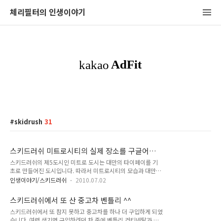
체리필터의 인생이야기
skidrush
31
스키드러쉬 미트로시티의 실제 장소를 구글어스
로 가 보자
스키드러쉬의 제5도시인 미트로 도시는 대만의 타이페이를 기
초로 만들어진 도시입니다. 따라서 미트로시티의 모습과 대만의
타이페이의 모습을 비교해 보는 것은 매우 흥미있는 일인 것 같
인생이야기/스키드러쉬
2010.07.02
습니다. 미트로 도시에서 찍은 스샷과 구글어스를 통해 보는 모
습을 한번 비교해 보고 얼마나 정밀하게 만들어 졌는지 한번 확
스키드러쉬에서 또 산 중고차 벤틀리 ^^
인해 보도록 하죠 ^^ 스키드러쉬 미트로 도시 탐방기는 아래 포
스키드러쉬에서 또 참지 못하고 중고차를 하나 더 구입하게 되었
스트를 참고해 주세요. 2009/08/07 - [인생이야기/스키드러쉬]
습니다. 여력 생기면 구입하려던 차 중에 벤틀리 컨티넨탈과 애
- 스키드러쉬 신도시 미트로 탐방기 - 1 2009/08/12 - [인생이