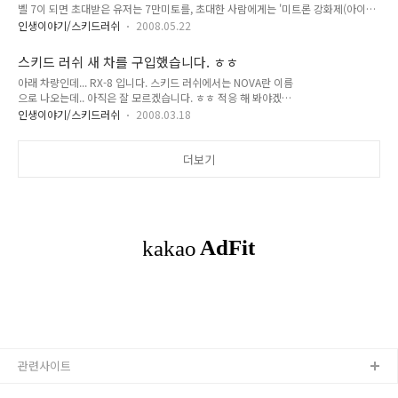
벨 7이 되면 초대받은 유저는 7만미토를, 초대한 사람에게는 '미트론 강화제(아이
템)' 7개가 지급되네요 ^^ 저도 기존 스키드 유저로서 여기 저기 초대 url 을 뿌리고
인생이야기/스키드러쉬
2008.05.22
있는데 관심 있는 분은 아래 링크 클릭해서 초대 수락하시고 한번 게임 해 보시기 바
랍니다. ^^ http://hani.hangame.com/exfriend/skidrush.nhn?
스키드 러쉬 새 차를 구입했습니다. ㅎㅎ
cardid=12114436685838479
아래 차량인데... RX-8 입니다. 스키드 러쉬에서는 NOVA란 이름
http://hani.hangame.com/exfriend/skidrush.nhn?
으로 나오는데.. 아직은 잘 모르겠습니다. ㅎㅎ 적응 해 봐야겠죠
cardid=12114436887314396
ㅎ 전에 타던 차는 RX-7 입니다. 로타리 엔진을 쓴다고 해서 게
http://hani.hangame.com/exfriend/skidrush.nhn?cardid=121144369..
인생이야기/스키드러쉬
2008.03.18
임 상에서는 rotary 입니다. 차 이름이 ㅎㅎ 왠지 이름은 구린
데... 부스터 성능 하나는 죽여 주네요 ㅎㅎ 이제 nova에 슬슬 적
응을 해야 할 듯 ㅎㅎ 게임에서 설명하고 있는 차량 :
더보기
http://skidrush.hangame.com/gameinfo/carroom.nhn?
m=info&v=6_02&g=6&carid=13
관련사이트