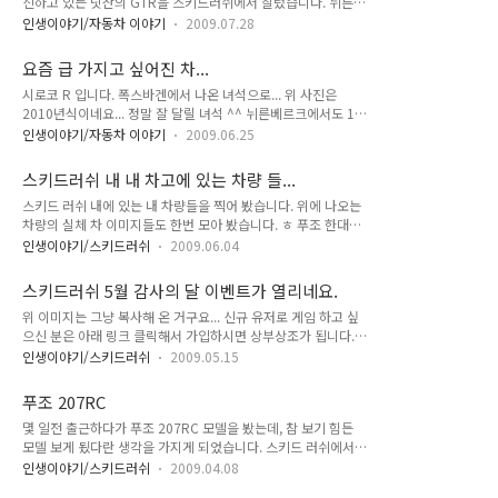
신하고 있는 닛산의 GTR을 스키드러쉬에서 질렀습니다. 뉘른부
미트로시티 국제공항입니다. 각종 퀘스트, 주유소 등을 받을 수
르크 기록 갱신과 관련된 자세한 내용은 하쿠님의 블로그를 참고
있습니다. 공항이니 만큼 비행기 앞에서 한번 찍어 봤습니다. 공
인생이야기/자동차 이야기
2009.07.28
(http://blog.naver.com/kohaku3533/140067317012)하
항을 나와서 가운데로 길게 뻗은 도로입니다. 다른 도시와는 다
시면 될 듯 합니다. 스키드 러쉬에서 차량 등급은 7등급으로 나
르게 아주 무성하게 잘 자란 가로수가 멋있어 보입니다. ^^ 한쪽
요즘 급 가지고 싶어진 차...
오지만, 일전에 Duel(부가티 베이롱)의 버그로 지급 되었던 업그
길에 보이는 지하철 역입니..
시로코 R 입니다. 폭스바겐에서 나온 녀석으로... 위 사진은
레이드 아이템을 사용하여 9등급으로 업했습니다. 사람들이 차
2010년식이네요... 정말 잘 달릴 녀석 ^^ 뉘른베르크에서도 10
크기가 좀 커서 컨트롤이 힘들다고 하는데, 어짜피 컨트롤 안되
위권 내에 들었다고 하더군요. ㅎㄷㄷ한 슈퍼카들을 재치고 10
는 상태에서 뽀대만 보고 질렀습니다. ㅎㅎ 실제 GTR과 스키드
인생이야기/자동차 이야기
2009.06.25
위권 내에 든 차니까... 스펙상으로만 좋은 차가 아니라 정말 공
러쉬에서 보여지는 모습을 아래 사진으로 한번 비교해 보시죠.
도에서 잘 달리는 녀석이란게 증명된 차 인 듯.... 폭스바겐 + 아
이제 당분간 9등급 차량 지르는 건 중지 해야 할 듯 합니다. ㅎㅎ
스키드러쉬 내 내 차고에 있는 차량 들...
우디 + 람보르기니가 합쳐지니 차 정말 맘에 들게 나오는 군요...
스키드 러쉬 내에 있는 내 차량들을 찍어 봤습니다. 위에 나오는
스키드러쉬에서 나오면 바로 지르겠습니다. ㅎㅎ
차량의 실체 차 이미지들도 한번 모아 봤습니다. ㅎ 푸조 한대는
정확히 차종을 몰라서 이미지를 못구하겠고, AE8은 제대로 된
인생이야기/스키드러쉬
2009.06.04
사진이 거의 없네요. ^^ 넘 오래 되서 그런가 ㅎㅎ 앞으로 애스
턴마틴 뱅퀴시, 포르쉐 Carrera GT, Bentley Continental GT
스키드러쉬 5월 감사의 달 이벤트가 열리네요.
등도 사고 싶은 차량 목록에 올라 있네요 ㅎ 물론 스키드러쉬 게
위 이미지는 그냥 복사해 온 거구요... 신규 유저로 게임 하고 싶
임 내에서... 실제 현실에서는 한대 가지기도 힘들 듯 ㅎㅎ
으신 분은 아래 링크 클릭해서 가입하시면 상부상조가 됩니다.
ㅎㅎ http://hani.hangame.com/exfriend/skidrush.nhn?
인생이야기/스키드러쉬
2009.05.15
cardid=124236977302800661
http://hani.hangame.com/exfriend/skidrush.nhn?
푸조 207RC
cardid=124236973105081238
몇 일전 출근하다가 푸조 207RC 모델을 봤는데, 참 보기 힘든
http://hani.hangame.com/exfriend/skidrush.nhn?
모델 보게 됬다란 생각을 가지게 되었습니다. 스키드 러쉬에서
cardid=124236975616153987
주력 차종으로 쓰고 있는 모델인데... 차량 이미지는 아래처럼 생
http://hani.hangame.com/exfriend/skidrush.nhn?
인생이야기/스키드러쉬
2009.04.08
겼습니다. 3door 모델이고, 수동 기어만 수입되며, 달리기 성능
cardid=124236978666474882