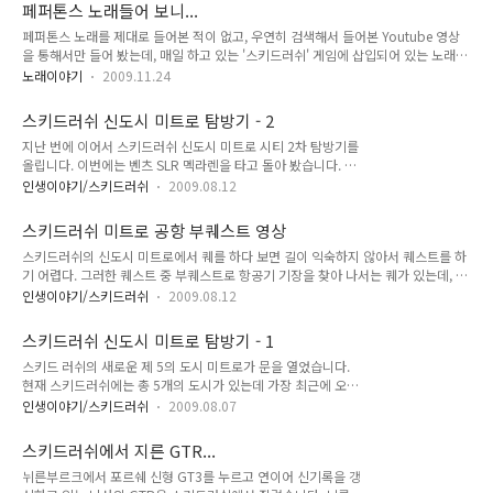
살펴보기도 힘든 부면이 있습니다. 이번에는 디자인에서 전혀 꿀
페퍼톤스 노래들어 보니...
리지 않는 Audi R8을 타고 돌아 보았습니다. 문팰리스는 제주도
페퍼톤스 노래를 제대로 들어본 적이 없고, 우연히 검색해서 들어본 Youtube 영상
를 보고서 만들었다고 어디서 들었었는데, 그래서 그런가 그림과
을 통해서만 들어 봤는데, 매일 하고 있는 '스키드러쉬' 게임에 삽입되어 있는 노래와
같이 바다 요트를 탈 수 있는 곳이 있습니다. 이름은 Air 요트. 바
너무나도 닮았습니다. 스키드러쉬의 노래가 페퍼톤스가 작사, 작곡한 노래인데... 게
람을 가르며 탈 수 있게 만든 요트를 표현해서 그렇게 이름을 지
노래이야기
2009.11.24
임의 노래 자체가 그들이 평소에 만들고 부르는 노래와 별반 차이 없다는 것이 참 참
은 것 같습니다. 어떤 카페를 패러디한 것인지 모르겠지만, 휴게
신하네요. 다음 달 yes24 코인이 들어오면 음반 하나 질러볼까 생각 중입니다. 이 곳
소의 주차장과도 같은 넓은 공터에 큰 컵이 두개가 돌아가면서
스키드러쉬 신도시 미트로 탐방기 - 2
에 스키드러쉬 음악 중에 몇곡을 올려서 블로그 방문하시는 분들도 한번 들어보셨으
손님을 맞이 하고 있습니다..
지난 번에 이어서 스키드러쉬 신도시 미트로 시티 2차 탐방기를
면 좋겠지만... 그놈의 저작권 때문에 그렇게 하기는 힘들 것 같네요. 뭐 스키드러쉬를
올립니다. 이번에는 벤츠 SLR 멕라렌을 타고 돌아 봤습니다. 역
설치하면 C:\HanPurple\SkidRush\Data\audio\bgm 에 모든 노래가 copy 되지
시 출발은 공항에서... 뒤에는 영화 국가대표가 광고판에 나오고
만 그렇다고 해서 게..
인생이야기/스키드러쉬
2009.08.12
있군요. 국가대표 관련해서 이벤트가 있었는데 아직도 계속 광고
가 노출되고 있습니다. ^^ 길 한복판에 있는 버스 정류장... 중앙
스키드러쉬 미트로 공항 부퀘스트 영상
선에 버스 정류장이 있는 것을 보니, 여기도 MB가 시장 할 때 만
스키드러쉬의 신도시 미트로에서 퀘를 하다 보면 길이 익숙하지 않아서 퀘스트를 하
들어 둔 중앙 버스 차로제가 시행되고 있는 듯 ㅋㅋ 공사가 한창
기 어렵다. 그러한 퀘스트 중 부퀘스트로 항공기 기장을 찾아 나서는 퀘가 있는데, 계
진행 중이고 그 앞에는 전철 길이 보이네요. 흡사 신도림에서 서
속 몇번 실패를 하다가 어렵게 한번 성공했다. 한번 성공하고 나니 노하우가 생겨서
울역까지 이어져 있는 지상 전철역 구간을 보는 듯 합니다. 거리
인생이야기/스키드러쉬
2009.08.12
인지 계속 쉽게 성공하게 되고, 쉽게 성공할 수 있는 path를 영상을 통해 공개한다.
에는 멋있는 야자수 나무가 가로수로 심어져 있습니다. 공사중인
덧. 영상의 소리가 좀 많이 크게 녹음되었다. 소리를 아주 많이 줄이시고 들으시길 ^^
건물 뒤로 101타워가 보여 찍어 봤습니다. 101타워 꼭대기를
스키드러쉬 신도시 미트로 탐방기 - 1
우선 도착해야 할 포스트는 총 3군데이다. 첫번째 포스트는 쉽게 도착할 수 있다. 각
볼 수 있..
스키드 러쉬의 새로운 제 5의 도시 미트로가 문을 열었습니다.
포스트에 도착하면 충돌 제한 횟수와 시간은 다시 리셋되며 완전히 출발 하기 전에는
현재 스키드러쉬에는 총 5개의 도시가 있는데 가장 최근에 오픈
시간이 흐르지 않으므로 급하게 출발할 필요 없이 자세를 완전히 다 잡은 다음에 출
한 도시이죠. 첫번째 도시는 문팰리스, 두번째는 코이노니아, 세
발하면 된다. 두번째 포스트로 가는 길이 가장..
인생이야기/스키드러쉬
2009.08.07
번째는 크라스, 네번째는 오로스 입니다. 그동안 랩이 높은 유저
들은 오로스에서만 활동을 해서 뭔가 새로운 것을 원하고 있었는
스키드러쉬에서 지른 GTR...
데 그러한 목마름을 해결해 주는 도시가 나온 것이죠. 그럼 하나
뉘른부르크에서 포르쉐 신형 GT3를 누르고 연이어 신기록을 갱
씩 살펴 보겠습니다. 미트로 시티에 처음 들어가게 되면 보이는