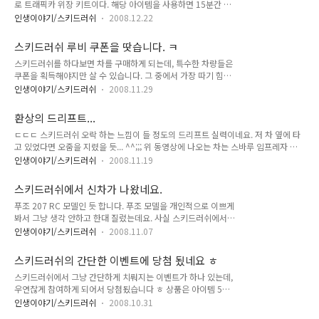
로 트래픽카 위장 키트이다. 해당 아이템을 사용하면 15분간 트
리가 나오다니 ^^;; 순간 어안이 벙벙하고 기분이 너무 좋데요
래픽카로 위장할 수 있다. 트래픽카는 트럭, 트레일러, 티코, 경
ㅎㅎ 온라인 겜 폐인 양상 기사 같은 것을 보고 어떻게 저런게 생
인생이야기/스키드러쉬
2008.12.22
찰차 등 랜덤으로 변경되는데 위 장면에서 볼 수 있는 것처럼 재
길 수 있지? 라는 생각을 했는데, 이런식으로 사람 기분이 좋아
미있는 장면이 벌어진다. 티코가 쟁쟁한 슈퍼카들을 재치고 배틀
지는 것을 보면 어느정도 이해가 가네요 ^^;; 아래 사진은 제 첫
스키드러쉬 루비 쿠폰을 땃습니다. ㅋ
존에서 1등을 한 것이다. 뭐 티코에게 발렸다는 생각이 찜찜하긴
..
스키드러쉬를 하다보면 차를 구매하게 되는데, 특수한 차량들은
하지만 재미있는 장면이다 ^^
쿠폰을 획득해야지만 살 수 있습니다. 그 중에서 가장 따기 힘들
다는 루비(Ruby)쿠폰을 획득 했습니다. 실제 차량명은 BMW
인생이야기/스키드러쉬
2008.11.29
Z8로서 007시리즈 19번째에 나온 차량 입니다. 네이버 뉴스에
서도 나왔네요. 실제 차량 이미지는 아래와 같습니다. 그리고 게
환상의 드리프트...
임상에서의 이미지는 여기를 클릭해서 보실 수 있습니다. ㅋ 쿠
ㄷㄷㄷ 스키드러쉬 오락 하는 느낌이 들 정도의 드리프트 실력이네요. 저 차 옆에 타
폰을 이용해서 그냥 차를 살까, 아니면 쿠폰을 경매장에 내 놓을
고 있었다면 오줌을 지렸을 듯... ^^;;; 위 동영상에 나오는 차는 스바루 임프레자 입
까 고민 중입니다. ^^ 이제 배틀만 즐기면서 해야 겠네요 ㅋ
니다. 스키드러쉬에서는 가속이 최고인 임팩트란 차로 나오죠 ㅎ 아래 동영상이랑 비
인생이야기/스키드러쉬
2008.11.19
교해 보세요 ㅎㅎ 오락에서 하는 것이 무색해 질 정도이니 ^^;;
스키드러쉬에서 신차가 나왔네요.
푸조 207 RC 모델인 듯 합니다. 푸조 모델을 개인적으로 이쁘게
봐서 그냥 생각 안하고 한대 질렀는데요. 사실 스키드러쉬에서
차 가격보단 아이템 가격이 비싸서 부담은 안됩니다 ㅎ 나중에
인생이야기/스키드러쉬
2008.11.07
현질을 해서 업그레이드를 하는 것은 좀 고려해 봐야 겠네요. 관
련 사진은 아래에 있습니다. 이쁘긴 하네요 ㅎ 예전부터 있던 푸
스키드러쉬의 간단한 이벤트에 당첨 됬네요 ㅎ
조 206CC(겜 상에서는 MPM CC) 모델의 뒤를 잇는 모델입니
스키드러쉬에서 그냥 간단하게 치뤄지는 이벤트가 하나 있는데,
다. 현재 겜 상에서 가장 스텟이 좋다고 여겨지는 미쓰비시 이클
우연찮게 참여하게 되어서 당첨됬습니다 ㅎ 상품은 아이템 5개
립스(겜상 코멧)보다 km가 좀더 나가게 정해졌으니 팔리기는 많
와 렌트카 1대인데 그리 매력적인 아이템은 아니네요 ㅎㅎ 상품
이 팔릴지도 ^^
인생이야기/스키드러쉬
2008.10.31
보다는 일단 이벤트에 참여 했다는 거(퀴즈를 맞춰서 먼저 들어