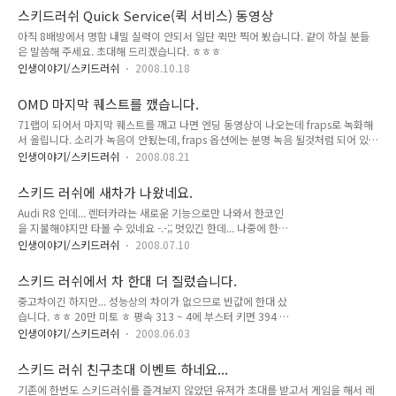
온 12명만 아이템 5개를 받습니다 ㅎ) 그리고 운영자([G.O]왕링
스키드러쉬 Quick Service(퀵 서비스) 동영상
01)와 대결해서 이겼다는 거...(이긴 사람에게만 렌터카를 줍니
아직 8배방에서 명함 내밀 실력이 안되서 일단 퀵만 찍어 봤습니다. 같이 하실 분들
다.) 경쟁이 심한데 2개 모두 결과가 좋았다는 것이 기분이 좋네
은 말씀해 주세요. 초대해 드리겠습니다. ㅎㅎㅎ
요 ㅎ 아래는 스샷입니다. ㅎ 초반에만 해도 1등이였는데 ㅎ 중
간에 컨트롤 미스로 조금 실수해서 3등 했습니다. 그래도 왕링보
인생이야기/스키드러쉬
2008.10.18
단 빨랐으니 그나마 다행 ㅎㅎ
OMD 마지막 퀘스트를 깼습니다.
71랩이 되어서 마지막 퀘스트를 깨고 나면 엔딩 동영상이 나오는데 fraps로 녹화해
서 올립니다. 소리가 녹음이 안됬는데, fraps 옵션에는 분명 녹음 될것처럼 되어 있으
면서 -.-;; 영상이 얼마 안되는거 같은데도 1.99 GB 되어서 엠군 말고는 올릴때가 없
인생이야기/스키드러쉬
2008.08.21
더군요 ㅎ 마지막 퀘가 Area71 구역을 2바퀴인가 도는 것인데 속도가 첨에 좀 아슬
아슬하게 모자르는 듯 하여 가속 증가 용액과 속도 증가용액을 써가면서 했습니다.
스키드 러쉬에 새차가 나왔네요.
부스터라도 빨리 차면 좋겠지만 구역 안에서는 콤보도 없고 -.-;;;;;;;;; 어째든 이제는
Audi R8 인데... 렌터카라는 새로운 기능으로만 나와서 한코인
배틀과 퀵 두가지에만 신경을 써야 겠네요 ㅎ
을 지불해야지만 타볼 수 있네요 -.-;; 멋있긴 한데... 나중에 한번
기획 혹 있을 때 타 봐야 겠습니다. ㅎ
인생이야기/스키드러쉬
2008.07.10
스키드 러쉬에서 차 한대 더 질렀습니다.
중고차이긴 하지만... 성능상의 차이가 없으므로 반값에 한대 샀
습니다. ㅎㅎ 20만 미토 ㅎ 평속 313 ~ 4에 부스터 키면 394 정
도 나오네요. 얼른 340대 이상까지 나와야 할 텐데요 ㅎㅎ 실제
인생이야기/스키드러쉬
2008.06.03
차 이름은 알파로메오 GTV 입니다. 명차라고 하는데... 사실 디
자인은 맘에 안드네요 ㅎㅎㅎ 담에는 디자인 맘에드는 스피라를
스키드 러쉬 친구초대 이벤트 하네요...
한번 사볼까 한다는 ㅎㅎㅎ
기존에 한번도 스키드러쉬를 즐겨보지 않았던 유저가 초대를 받고서 게임을 해서 레