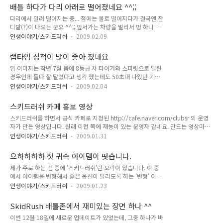
이 207GT에 비해 뛰어나다는 정도는 이미 알고 있었고, 그래서
http://hani.hangame.com/exfriend/ski..
배틀 하다가 다리 아래로 떨어졌네요 ^^;;
좀 덜 팔린 모델로서 레어 아이템이구나 란 생각은 하고 봤었습
다리에서 밀려 떨어지는 중... 첨에는 물로 떨어지다가 결국엔 잔
니다. 그런데 오늘 아방가르드님의 블로그를 통해서 207RC 모
디밭(?)이 나오는 군요 ^^;; 앞서가는 차량을 멀리서 멍 하니 처
델이 7대 밖에 안팔렸다는 글을 보게 되었네요. ^^
다 보기만 할 뿐 -.-;;;;;;; 아무 생각없이 앞으로 달려가니 다시
(http://avantgarde.egloos.com/1690019 참조) 뭐 통계치
인생이야기/스키드러쉬
2009.02.09
도로 위로 올라가네요. 그나 저나 너무나도 차량 스펙이 좋고, 잘
가 2007년 통계 기준이니 지금은 훨씬(?) 더 많이 팔렸겠지만...
달리는 사람들이 많아서 배틀 하기가 여간 힘든게 아니네요 ㅎ
^^ 그래도 몇대 안팔린 차를 보게 되었다는 사실이 재밌..
랩타임 성적이 많이 좋아 졌네요
위 이미지는 작년 7월 쯤에 8등급 차 타이거와 스피릿으로 달린
경우인데 둘다 잘 달렸다고 생각 했는데도 50초대 나왔던 기록
입니다. 가장 최근에 같은 맵에서 달린 기록은 아래 스샷과 같습
인생이야기/스키드러쉬
2009.02.04
니다. 차도 9등급 MPM7으로 바뀌고 귀속이랑 기타 km 옵션 달
린 파츠, 부스터 옵션 달린 파츠 등을 끼고 달린 거지만 어째든
스키드러쉬 카페 홍보 영상
20초 정도 향상된 기록을 세우고 있네요. 위 스샷에서 최고 기록
스키드러쉬를 하면서 공식 카페로 지정된 http://cafe.naver.com/clubsr 의 운영
인 94Lv 차량이 세운 기록보다도 빠르네요 ㅋㅋ 물론 그때보다
자가 만든 영상입니다. 원래 이런 쪽에 재능이 있는 운영자 같네요. 만드는 영상마다
도 현재 많은 분들의 차량 성능이 많이 증가했겠지만 어째든 80
아주 멋있습니다. 지금 군대에 가 있다가 휴가 나와서 만든 듯... 짧지만 잘 만든 영상
대 랩에서 저정도 기록이 나온다는 것을 보아 기분이 좋습니다.
인생이야기/스키드러쉬
2009.01.31
이니 한번 감상해 보세요 ㅎㅎ
그나 저나 얼른 80파츠 득, 귀속 1등 득해야 할텐데요 ㅎㅎ
으하하하하 첫 귀속 아이템이 떳습니다.
제가 주로 하는 겜 중에 '스키드러쉬'란 오락이 있습니다. 이 중
에서 아이템을 변형해서 좋은 옵션이 달리도록 하는 '변형' 이라
는 시스템이 있는데요. 여기서 1등 옵션이 나오기가 하늘의 별따
인생이야기/스키드러쉬
2009.01.23
기 입니다. 그래서 일명 로또 시스템 이라고 하죠 그런데 여기서
3등에 당첨 됬습니다. 파츠와 옵션 변형 용액을 넣고 변형하기를
SkidRush 배틀존에서 재미있는 장면 하나 ^^
누르면 옵션이 변형 되는데 2km 변형 나오기도 힘든게 이 시스
이번 12월 18일에 새로운 업데이트가 있었는데, 그중 하나가 바
템입니다. 보통 10point가 1km인데 3등으로 3km + 2km 짜