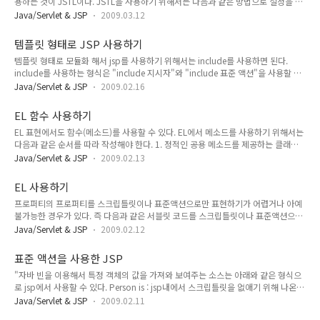
용하는 것이 JSTL이다. JSTL을 사용하기 위해서는 다음과 같은 방법으로 설정을 해
주지 않고 디자인 된 페이지를 보여주려면, 예외 사항이 발..
줘야 한다. apache-tomcat-6.0.18\webapps\examples\WEB-INF\lib 에 있는
Java/Servlet & JSP
2009.03.12
jstl.jar 파일과 standard.jar 파일을 WebContent/WEB-INF/lib 밑으로 copy 한
다. 위와 같이 하게 되면 jstl을 사용할 수 있다. jstl을 사용할 수 있게 됬으므로
템플릿 형태로 JSP 사용하기
forEach 문을 돌려보자. 사용 방법은 php에서 사용하는 foreach 문과 별로 다를 바
템플릿 형태로 모듈화 해서 jsp를 사용하기 위해서는 include를 사용하면 된다.
가 없다. web.xml jstlTest com.example.jstlTest jstlTest /Jstl 서블릿 코드
include를 사용하는 형식은 "include 지시자"와 "include 표준 액션"을 사용할 수
package c..
있다. include 지시자를 사용하여 코딩하는 예제는 다음과 같다. include 표준 액션
Java/Servlet & JSP
2009.02.16
은 다음과 같이 사용한다. 지시자를 사용한 include일 경우에는 변환시에, include
표준액션은 실행시에 Header.jsp파일을 실행한다. 만일 Header.jsp 파일에서 동적
EL 함수 사용하기
인 내용을 포함할 페이지로부터 받아야 한다면 다음과 같이 사용할 수 있다.
EL 표현에서도 함수(메소드)를 사용할 수 있다. EL에서 메소드를 사용하기 위해서는
Header.jsp ${param.subTitle} 변수를 미리 선언해 두고 Header.jsp 파일에서 사
다음과 같은 순서를 따라 작성해야 한다. 1. 정적인 공용 메소드를 제공하는 클래스
용하는 방법이 아닌 param 태그를 사용하여 변수를 넘길 수 있..
를 만든다. 해당 메소드는 EL(JSP)에서 사용할 메소드이므로 반드시 정적인 공용 메
Java/Servlet & JSP
2009.02.13
소드여야 하며, 리턴 타입이 있어야 한다. 그래야지 JSP에서 브라우져에 내용을 그
릴 수 있다. 2. 태그 라이브러리 서술자 파일을 만든다. EL 함수를 사용하기 위해서는
EL 사용하기
TLD(Tag Library Descriptor)란 파일로 자바 클래스, 메소드와 EL에서 호출할 메소
프로퍼티의 프로퍼티를 스크립틀릿이나 표준액션으로만 표현하기가 어렵거나 아예
드 명을 맵핑해야 한다. 3. JSP에 taglib 지시자를 코딩한다. 4. 함수를 호출하는 EL
불가능한 경우가 있다. 즉 다음과 같은 서블릿 코드를 스크립틀릿이나 표준액션으로
을 작성한다. 위 형식대로 EL을 작성해 보면 아래 처럼 작성할 수 있다. * DiceR..
표현하려고 하면 다음과 같이 표현할 수 밖에 없을 것이다. public void
Java/Servlet & JSP
2009.02.12
doPost(HttpServletRequest request, HttpServletResponse response) throws
IOException, ServletException { foo.Person p = new foo.Person();
표준 액션을 사용한 JSP
p.setName("Evan"); foo.Dog dog = new foo.Dog(); dog.setName("spike");
"자바 빈을 이용해서 특정 객체의 값을 가져와 보여주는 소스는 아래와 같은 형식으
p.setDog(dog); request.setAttribute("person", p); RequestDi..
로 jsp에서 사용할 수 있다. Person is : jsp내에서 스크립틀릿을 없애기 위해 나온
것이 표준 액션이므로 스크립틀릿을 없애는 방법으로 표현하자면 아래와 같이 할 수
Java/Servlet & JSP
2009.02.11
있다. Person created by servlet : 위에서 id로 지정한 것을 아래 getProperty에서