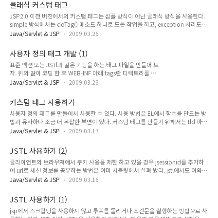
com.example.tag; import java.io.IOException; import
클래식 커스텀 태그
javax.servlet.jsp.JspException; import javax.servlet.jsp.tagext.Tag; import
JSP2.0 이전 버젼에서의 커스텀 태그는 심플 방식이 아닌 클래식 방식을 사용한다.
javax.servlet.jsp.tagext.TagSupport; public class NestedL..
simple 방식에서는 doTag() 메소드 하나로 모든 작업을 하고, exception 처리도
JspException, IOException를 throw 해서 catch 블럭이 없지만, 클래식 방식에
Java/Servlet & JSP
2009.03.26
는 doStartTag(), doEndTag() 메소드를 사용하며, JspException만을 throw 해
서 catch 블럭에서 IOException을 잡을 필요가 있다. 간단하게 아래 예제를 통해 알
사용자 정의 태그 개발 (1)
아보자 tld 파일 0.9 KathyClassicTags ludicrous use of a Classic tag
표준 액션 또는 JSTl과 같은 기능을 하는 태그 파일을 만들어 보
classicOne com.example.tag.Classic1 empty com.example.tag.Clas..
자. 위와 같이 코딩 한 후 WEB-INF 아래 tags란 디렉토리를 만
들어 Header.tag 파일로 저장한다. 그리고 난 후 우리가 url에
Java/Servlet & JSP
2009.03.23
호출할 파일을 만들어 보자. Welcome to our site. 위와 같이
만든 다음 DocumentRoot 아래 customTag란 디렉토리 안에
커스텀 태그 사용하기
customTag.jsp란 파일로 만들었다. 브라우져에
사용자 정의 태그를 만들어서 사용할 수 있다. 사용 방법은 EL에서 함수를 만드는 방
http://localhost:8080/customTag/customTag.jsp를 호출
법과 유사하나 조금 더 복잡한 부면이 있다. 커스텀 태그를 만들기 위해서는 tld 파일
하면 아래와 같은 모습이 보여진다. 위에서 라고 사용한 부분을
과 java class 파일이 필요하다. 예제로 유저에게 랜덤하게 조언을 해 주는 커스텀 태
보면 파일명이 바로 Tag 명이 된 것을 알 수 있다. 또한 표준액션
Java/Servlet & JSP
2009.03.17
그 소스를 보면 이해하는데 도움이 된다.(소스는 역시 Head & First Servelet & JSP
에서 param을 사용한 것처럼 사용할 수 있다. customTag.jsp
에서 사용된 것이다.) 우선 tld 파일은 EL과 마찬가지로 WEB-INF 밑에 작성한다. 이
H..
JSTL 사용하기 (2)
름은 myCustomTag.tld로 한다. 0.9 RandomTags rollIt
클라이언트의 브라우져에서 쿠키 사용을 제한 하고 있을 경우 jsessionid를 추가하
com.example.DiceRoller int rollDice() randomThings random advice
여 url로 세션 정보를 공유하는 방법은 이미 서블릿에서 살펴 봤다. jstl에서도 이와
advice com.example.AdvisorTagHan..
같은 방법을 사용할 수 있다. 서블릿 response.encodeURL("/BeerTest.do"); jstl
Java/Servlet & JSP
2009.03.16
위와 같이 하게 되면 url 뒤에 jsessionid를 덧 붙여서 사용하게 된다. 하지만
urlencoding을 자동으로 하지는 않게 된다. urlencoding을 하게 하려면 아래와 같
JSTL 사용하기 (1)
은 방법을 사용해야 한다. 위와 같이 하게 되면 last, first에 설정 된 값에 있는 공백과
jsp에서 스크립팅을 사용하지 않고 루프를 돌리거나 조건문을 실행하는 방법으로 사
같은 값이 인코딩 되어 사용 된다. * 오류 페이지 만들기 오류 메시지를 그대로 보여