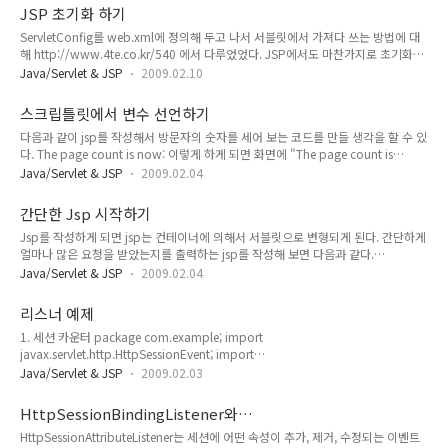
name으로 가져다 쓸 수 있다. property의 name은 자바빈의 getter, setter에서 사
JSP 초기화 하기
용하는 값이다. 즉 name은 getName()과 같은 기능을 하게 되는 것이다. class는 패
ServletConfig를 web.xml에 정의해 두고 나서 서블릿에서 가져다 쓰는 방법에 대
키지 명까지 다 써야한다. getProperty가 있다면 당연히 setProperty도 있다.
해 http://www.4te.co.kr/540 에서 다루었었다. JSP에서도 마찬가지로 초기화를
setProperty는 다음과 같이 사용할 수..
통해서 web.xml에 있는 ServletConfig를 변수처럼 사용할 수 있다. 방법은 서블릿
Java/Servlet & JSP
2009.02.10
생명 주기에서 가장 처음에 한번만 호출하는 메소드인 jspInit() 메소드를 오버라이
드 해서 사용하면 되는 것이다. 사용 방법은 아래와 같다. MyTestInit /TestInit.jsp
스크립틀릿에서 변수 선언하기
email ikickedbutt@wickedlysmart.com MyTestInit /TestInit.jsp 위와 같이 설
다음과 같이 jsp를 작성해서 방문자의 숫자를 세어 보는 코드를 만들 생각을 할 수 있
정을 하면 된다. 다만 servlet-class가 아니라 jsp-file 이라는 태그를 사용하게 되며,
다. The page count is now: 이렇게 하게 되면 화면에 "The page count is
패키지 형..
now:1" 이라는 메시지가 찍힐 것이다. 하짐나 브라우져를 리프레쉬 하게 되면
Java/Servlet & JSP
2009.02.04
count가 2가 되는 것이 아니라 여전히 1이 된다. 왜냐면 위에서 선언한 count란 변
수는 지역 변수로 작용하기 때문이다. 즉 jsp는 서블릿으로 변하면서 그 모든 코드가
간단한 Jsp 시작하기
_jspService 메소드 안에 작성 되는데 count란 변수 역시 _jspService 메소드 안에
Jsp를 작성하게 되면 jsp는 컨테이너에 의해서 서블릿으로 변형되게 된다. 간단하게
서 정의 된다는 뜻이다. jsp 코드가 서블릿으로 변환 되게 된다면 아래와 같은 코드를
얼마나 많은 요청을 받았는지를 출력하는 jsp를 작성해 보면 다음과 같다.
가지게 될 것이다. public void _jspService(HttpSe..
Counter.java package com.example; public class Counter { private static
Java/Servlet & JSP
2009.02.04
int count; public static synchronized int getCount() { count++; return
count; } } BasicCounter.jsp Counter 클래스에서 static int 변수를 두어서 요청한
리스너 예제
횟수를 저장할 변수를 만든다. BasicCounter.jsp에서는 page 지시자를 사용하여
1. 세션 카운터 package com.example; import
com.example.*을 import 한 후 Counter 객체를 사용해서 카운트를 ..
javax.servlet.http.HttpSessionEvent; import
javax.servlet.http.HttpSessionListener; public class BeerSessionCounter
Java/Servlet & JSP
2009.02.03
implements HttpSessionListener { static private int activeSessions; public
static int getActiveSessions() { return activeSessions; } @Override public
HttpSessionBindingListener와
void sessionCreated(HttpSessionEvent arg0) { // TODO Auto-generated
HttpSessionAttributeListener
HttpSessionAttributeListener는 세션에 어떤 속성이 추가, 제거, 수정되는 이벤트
method stub activeSessions..