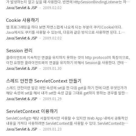
가 발생하는지 알고 싶을 때 사용한다. 반면에 HttpSessionBindingListener는 자신
이 세션에 속성으로 추가되었는지, 제거 되었는지 알기 위하여 사용한다. package
Java/Servlet & JSP
2009.02.02
com.example; import javax.servlet.http.HttpSessionBindingEvent; import
javax.servlet.http.HttpSessionBindingListener; public class Dog implements
Cookie 사용하기
HttpSessionBindingListener { private String breed; public Dog(String
웹 프로그래밍을 하다 보면 자연스럽게 나오게 되는 부분이 쿠키(Cookie)이다.
breed) { this.breed = ..
Java에서도 쿠키를 사용할 수 있는데, 다음과 같은 방식으로 사용하면 된다. 1.
Cookie 객체 생성 Cookie cookie = new Cookie("username", name); 2.
Java/Servlet & JSP
2009.02.02
Cookie 생명 주기 설정 cookie.setMaxAge(30*60); //30분... 3. Response에
Cookie 추카 response.addCookie(cookie); 4. Request에서 Cookie 일어오기
Session 관리
Cookie[] cookies = request.getCookies(); for(int i = 0 ; i
클라이언트와 지속적인 연결을 유지하지 못하는 것이 http protocol의 특징이므로,
이전 요청한 클라이언트와의 연결을 유지하기 위해서 Session을 사용한다. 컨테이
너(톰캣) 단에서 Session ID를 발행하고, 해당 Session ID와 Cookie를 맵핑 한 다음
Java/Servlet & JSP
2009.01.30
해당 쿠키를 클라이언트에서 사용하도록 하면 클라이언트를 구분해서 받을 수 있다.
* 세션 ID는 다음과 같은 방법으로 사용할 수 있다. HttpSession session =
스레드 안전한 ServletContext 만들기
request.getSession(); 위와 같이 하게 되면, request로부터 세션 ID를 가지고 올 수
스레드 안전이란 말은 어떤 속성에 set을 한 다음 get을 하기 전에 다른 무엇인가가
있고, 제일 처음 요청이라면 response 객체에 보낼 쿠키도 생성하게 된다. * 세션이
해당 속성에 set을 해서 내가 set한 속성 값을 그대로 get하지 못하는 경우를 말한다.
이미 있는지, 아니면 처음 요청으로 새롭게 만들게 되었는지를..
ServletContext에서도 스레드 안전이 보장되지 못한다. 즉 다음과 같이 코딩하게 되
Java/Servlet & JSP
2009.01.29
면 잘못된 결과가 리턴될 수도 있다는 말이다. public void
doGet(HttpServletRequest request, HttpServletResponse response) throws
ServletContext 이용하기
IOException, ServletException { response.setContentType("text/html");
ServletConfig는 해당 서블릿에서만 사용할 수 있지만 Web App 내에서 공통적인
PrintWriter out = response.getWriter(); out.println("test context a..
내용을 가져다 사용하려면 ServletContext를 사용할 수 있다. ServletContext는
ServletConfig와 마찬가지로 web.xml을 사용하며, 따라서 바로 사용하려면 String
Java/Servlet & JSP
2009.01.23
만 사용할 수 있다. 하지만, ServletContextListener를 이용하면 객체 역시 Web