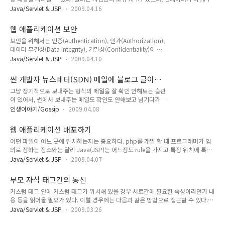
알고 호출해 준다. 해당 API는 init(), destroy(), doFilter()이다. 그리고 호출해야 할
Java/Servlet & JSP
2009.04.16
필터는 DD(web.xml)에서 설정하게 된다. 하나의 예제로 필터를 만들어 보면 다음
과 같이 할 수 있다.(Head & First 예제) BeerRequestFilter.java package
웹 애플리케이션 보안
com.example.web; import java.io.IOException; import javax.servlet.Filter;
보안을 위해서는 인증(Authentication), 인가(Authorization),
import javax.servlet.FilterChain; import javax.servlet.F..
데이터 무결성(Data Integrity), 기밀성(Confidentiality)이 보
장 되어야 한다. 인증이란 쉽게 말해 로그인을 통해 누구인지 서
Java/Servlet & JSP
2009.04.10
버(컨테이너)가 알 수 있도록 체크하는 단계이다. 인가는 인증된
사용자의 권한 레벨을 확인할 수 있도록 체크하는 단계이다. 데
썬 개발자 뉴스레터(SDN) 메일에 블로그 글이
이터 무결성이란 클라이언트가 서버에 보낸 정보가 변경되지 않
실렸었네요.
그냥 정기적으로 보내주는 형식의 메일을 잘 확인 안해보는 습관
도록 하는 것이며, 기밀성이란 중간에 해당 데이터를 엿보지 못
이 있어서, 썬에서 보내주는 메일도 확인도 안해보고 넘기다가
하도록 하는 것이다. 인증 및 인가 작업은 php에서도 많이 하는
오늘 우연치 않게 지메일을 확인하다 아래 내용을 발견 했네요.
작업이므로 그 의미에 대해서 별 다른 설명은 필요해 보이지 않
인생이야기/Gossip
2009.04.08
별볼일 없는, 그냥 Head & First 책에 나오는 내용을 정리한 포
는다. 자세한 설정 방법 및 사용 법은 아래 예제들을 통해 알 수
스팅인데, 그 내용이 뉴스레터에 실리다니... 참으로 창피하네요
있다. 우선은 서버 자체에서 지원하는 인..
웹 애플리케이션 배포하기
^^;; 내용도 기초적인 내용이고 ㅎㅎ 이메일에 실린 포스트는
어떤 파일이 어느 곳에 위치하는지는 중요하다. php를 개발 할 때 프로그래머가 임
http://www.4te.co.kr/566 입니다. 나중에 고수가 된다면, 기
의로 정하는 장소와는 달리 Java(JSP)는 어느정도 rule을 가지고 특정 위치에 특정
초적인 내용이 아닌 정말로 유익한 정보를 블로그에 포스팅을 쓸
파일을 배포해야지만, 전체 웹 애플리케이션이 돌아가기 때문이다. 따라서 중요한 몇
수 있겠죠 ㅎ 하지만 이 놈의 귀차니즘 때문에 진도가 느려서 탈
Java/Servlet & JSP
2009.04.07
개의 파일 타입별 배포 위치에 대해 정리해 보면 아래와 같다. 정적인 컨텐츠(html,
입니다. ㅎㅎ
이미지) 및 jsp 루트 디렉토리 및 그 하위 디렉토리 WEB-INF 밑에 배포 할 경우에는
부모 자식 태그간의 통신
클라이언트가 직접 접근할 수 없다. 대신 웹 애플리케이션에서 접근을 하게 만들 경
커스텀 태그 안에 커스텀 태그가 위치해 있을 경우 서로간에 필요한 속성이라던가 내
우를 위해서 배포할 순 있다. 태그파일(.tag) - http://www.4te.co.kr/567 참고
용 등을 읽어올 필요가 있다. 이럴 경우에는 다음과 같은 방법으로 접근할 수 있다.
WEB-INF/tags 디렉토리에 배포 DD 파일 이름은 web.xml이어야 하며 WEB-IN..
myCustomTag3.tld 0.1 Nested NestedLevel Check NestedLevel
Java/Servlet & JSP
2009.03.26
com.example.tag.NestedLevelTag JSP NestedLevelTag.java package