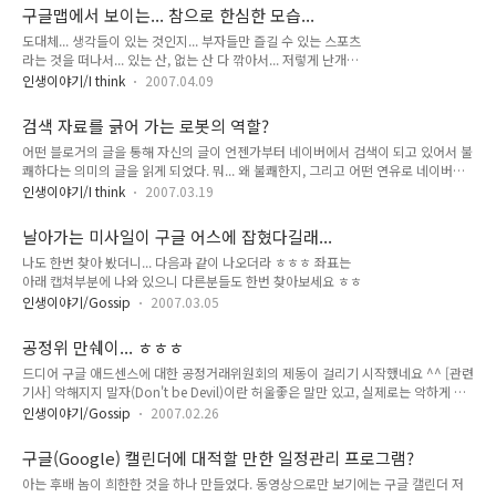
자신들도 디자이너가 있다는 것을 나타낼려는 것인지... 아니
구글맵에서 보이는... 참으로 한심한 모습...
면... 이제서야 디자인에 신경 쓸 여력이 생겼다는 것인지... 모르
도대체... 생각들이 있는 것인지... 부자들만 즐길 수 있는 스포츠
겠지만... 일단 느끼는 것은... 디자인이 참 American 스럽다는
라는 것을 떠나서... 있는 산, 없는 산 다 깎아서... 저렇게 난개발
것이다... 한국 사람의 입장에서 보자면, 그리 잘한 디자인은 아
을 해 대는 꼴이라니... 조그만 땅 떵어리에... -.-;; 한국은 망해가
닌 것 같지만... 그래도 왠지... 구글스럽고, 아메리칸틱한... 그런
인생이야기/I think
2007.04.09
고 있나보다. -.-;; 궁금해서 노란 색 안을 확대해 봤다. 아파트인
느낌이 난다. 그런데 오늘 로고는 왜 저렇게 바뀌어 있는 것이
줄만 알았는데... 골프장이군... 한국에 저렇게 많은 골프장이 있
지... 오늘이 무슨 날이진 한번 찾아봐야 겠다. 덧. 위..
검색 자료를 긁어 가는 로봇의 역할?
었던 것인가? -.-;; 개발중인 골프장은 더 많다. 호황이긴 한가보
어떤 블로거의 글을 통해 자신의 글이 언젠가부터 네이버에서 검색이 되고 있어서 불
다. 저렇게 많은 골프장을 만들고 있으니 -.-;;
쾌하다는 의미의 글을 읽게 되었다. 뭐... 왜 불쾌한지, 그리고 어떤 연유로 네이버에
대한 반감을 가지게 되었는지 자초지정을 알 수 없기에, 다 이해할 수는 없지만... 이
인생이야기/I think
2007.03.19
런거 저런거 다 떠나서 그 글의 논리를 나로서는 이해할 수 없다. 그 글을 요점 정리
하자면... 올블로그에만 글을 제공했고, 네이버에는 글을 제공한적 없는데, 올블로그
날아가는 미사일이 구글 어스에 잡혔다길래...
와 네이버가 짝짝궁 해서 갑자기 네이버에서 올블로그 글들이 검색되게 되었고, 그래
나도 한번 찾아 봤더니... 다음과 같이 나오더라 ㅎㅎㅎ 좌표는
서 네이버 리퍼러가 늘어났다 이다. 그리고, 왜 네이버에 글을 주지 않았는데, 네이버
아래 캡쳐부분에 나와 있으니 다른분들도 한번 찾아보세요 ㅎㅎ
에서 내 글이 검색되느냐? 이다. 하지만, 내가 알기로는 검색 로봇이 어떠한 컨텐츠를
읽어가고 데이터베이스 화 시키는 데 있어..
인생이야기/Gossip
2007.03.05
공정위 만쉐이... ㅎㅎㅎ
드디어 구글 애드센스에 대한 공정거래위원회의 제동이 걸리기 시작했네요 ^^ [관련
기사] 악해지지 말자(Don't be Devil)이란 허울좋은 말만 있고, 실제로는 악하게 행
하던 구글 애드센스... 억울한 맘만 가지고서 아무 행동도 취할 수 없었는데... 드디어
인생이야기/Gossip
2007.02.26
공정한 약관에 의해 공정한 거래를 할 수 있게 됬습니다. 추후 프로세스는 지켜봐야
알겠지만, 그래도 지금처럼 일방적인 계약 해지는 없어지겠죠 ^^ 계속 지켜봐야 하
구글(Google) 캘린더에 대적할 만한 일정관리 프로그램?
겠습니다. ^^
아는 후배 놈이 희한한 것을 하나 만들었다. 동영상으로만 보기에는 구글 캘린더 저