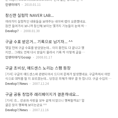
트입니다. 그런데 네덜란드어로 되어 있다고 번역해 줄까? 하고
야기/스키드러쉬] - 스키드러쉬 신도시 미트로 탐방기 - 2 1. 미
인생이야기
2010.01.11
물어보네요 -.-;; 그래서 한번 번역을 해 보았습니다. 네덜란드어
트로시티 공항 (타이페이 공항) 먼저 공항입니다. 왼쪽 아래 미니
와 영어 별 다를게 없나 보군요 ㅋㅋ 덧. 그런데 네덜란드어는 어
맵에서 볼 수 있듯이 공항은 삼각형 부분에 위치해 있습니다. 구
참신한 실험작 NAVER LAB...
떻게 생겨 먹었데요? 덧2. 번역 하고 나서도 문제네요. 여전희 네
글 어스에..
여러가지 실험적인 내용들을 보여주는 네이버 랩이 오픈했네요.
덜란드어로 인식한다는 -.-;;;
잠깐 들어가서 보니까 참신해 보이는 몇가지 기능들이 눈에 띄네
요. '뉴스 클러스터링'이나 'SE검색'은 이미 있는 기능을 광고를
Develop?
2008.01.30
배제한 체 보여 준다는 면에서 기존에 네이버에서는 볼 수 없었
던 새로운 면인듯 하고... '긍정부정 검색', '얼굴사진 검색', '언어
구글 수표 받은거... 기록으로 남기자... ^^
변환기', '자동 띄어쓰기' 등은 새로운 기술을 사용하거나, 기존
몇일 전에 구글 수표를 받았었는데... 이미 환전도 다 끝나고 했
에 검색 엔진에서 사용되어지던 기술을 가져다가 실험적으로 보
지만... 그래도 언제 다시 받을지 몰라서 기록 차 이렇게 글을 남
여주는 서비스 같다. 이러한 여러가지 내용들 중에 실제로 상용
긴다... 요즘 계정 블럭 되는 사람들이 많이 있던데... 나 또한 어
화 되어서 실 서비스에 투입될 것들이 어떤 것들이 될지 모르겠
인생이야기/Gossip
2008.01.17
떻게 될지 모르니 ^^;; 하지만, 이런식의 저조한 클릭으로는...
지만... 일부 유저들의 경우에는 네이버 메인의 검색보다는 'SE
계정 블럭 되기 전에 100달러 도달이 힘들 듯 ㅎㅎ 받은 돈은 아
검색'과 같은 것을 사용할지도 모르겠다 ㅎㅎ Google Labs 역
구글 초비상, 애드센스 노리는 스팸 등장
들놈 어린이집 비용에 모두 올인 -.-;; 그래도 기분은 좋다 ^^ 아
시 실험적인..
[기사] 구글의 애드센스와 관련되어서 드디어 문제가 발생했네요. 구글측에서 어떤
받은 돈은 214.93달러... 환전하니 20만원 조금 안된다 ^^;;
식으로 대처를 할 지 모르겠는데... 당장은 피해가 매우 클 듯 합니다. 구글 수입의 대
부분을 차지하는 애드센스에 문제가 생기면... -.-;; 생각하기에도 끔찍하겠네요 -.-;;
Develop?/News
2007.12.24
보안과 관련된 문제는 정말 심각하면서도, 대충 대충 흘리기에 딱 좋은 부분인 듯
-.-;;
구글 공동 창업주 래리페이지가 결혼하네요...
[기사] 흐... 성공과 사랑을 모두 같게 되었으니 행복할까요? 얼
굴은 많이 행복해 보이는군요 ^^
Develop?/News
2007.11.16