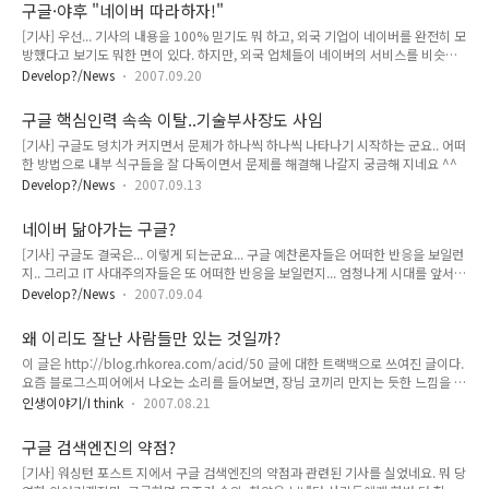
구글·야후 "네이버 따라하자!"
[기사] 우선... 기사의 내용을 100% 믿기도 뭐 하고, 외국 기업이 네이버를 완전히 모
방했다고 보기도 뭐한 면이 있다. 하지만, 외국 업체들이 네이버의 서비스를 비슷하
게 흉내내서 성공하고 있는데, 이런 것들이 성공적인 비즈니스 모델이 된다면 조금
Develop?/News
2007.09.20
아쉬운 면이 있네요. 특허라는 것이 조금만 틀려져도 완벽하게 방어하기 힘든 체제이
니... 약간만 변경한 후 따라하면, 어떻게 막을 수도 없을 듯 하네요... nhn이 글로벌
구글 핵심인력 속속 이탈..기술부사장도 사임
기업으로서 먼저 서비스를 글로벌 시장에 내 놓고 했다면, 그리 쉽게 이런 형국이 되
[기사] 구글도 덩치가 커지면서 문제가 하나씩 하나씩 나타나기 시작하는 군요.. 어떠
지는 않았을 듯 한데... 우선은 nhn이 일본 시장에 진출하는데 있어서 성공을 꼭 해야
한 방법으로 내부 식구들을 잘 다독이면서 문제를 해결해 나갈지 궁금해 지네요 ^^
할 듯... 야후의 Answers 서비스가 성공한 것도 안타까운데... 다른 내용들 역시 글로
벌 시장에서 먹혀들어간..
Develop?/News
2007.09.13
네이버 닮아가는 구글?
[기사] 구글도 결국은... 이렇게 되는군요... 구글 예찬론자들은 어떠한 반응을 보일런
지.. 그리고 IT 사대주의자들은 또 어떠한 반응을 보일런지... 엄청나게 시대를 앞서나
가듯이 말하던 그 사람들이... 결국 중요한 것은 꺠닫지 못하고 있는듯 하네요... 사람
Develop?/News
2007.09.04
의 생각의 범위는 서로 비슷하다는 것을... 덧. 예전에 플리커에서도 저작권 위반하는
사진들을 사람(알바)이 골라낸다고 했었는데, 네이버만 알바 있다고 투덜 대던 사람
왜 이리도 잘난 사람들만 있는 것일까?
들이 생각나더군요 -.-;;
이 글은 http://blog.rhkorea.com/acid/50 글에 대한 트랙백으로 쓰여진 글이다.
요즘 블로그스피어에서 나오는 소리를 들어보면, 장님 코끼리 만지는 듯한 느낌을 많
이 받는다. 사실 네이버에 근무하고 있는 나나 하늘달리기님도 조직이 워낙에 거대해
인생이야기/I think
2007.08.21
서 내부에서 일이 어떻게 돌아가는지 모르는 게 허다한데, 외부에서 네이버를 보고
어떻게들 이렇게 판단을 잘 하는지 모르겠다. 안 좋은 일이 생기면, 그에 대한 해결책
구글 검색엔진의 약점?
을 내 놓으려고 하는 그 노력에 대해 칭찬하는게 아니라, 그거밖에 못하느냐 라는 식
[기사] 워싱턴 포스트 지에서 구글 검색엔진의 약점과 관련된 기사를 실었네요. 뭐 당
으로 질책부터 하는 사람들을 보면, 자식에게 칭찬이 아니라 벌로만 일관하는 사람들