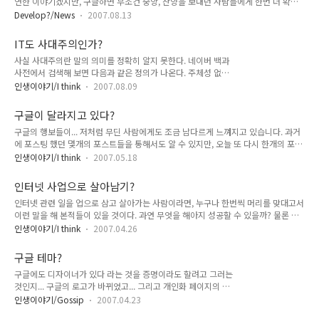
연한 이야기겠지만, 구글하면 무조건 숭앙, 찬양을 보내던 사람들에게 한번 더 확인
을 떠올리게 한다. 나 역시 몇일 걸려 고민하고 코딩하고 만든 것이, 외부로 들어날 때
을 해 주는 셈이네요. ㅎㅎ 그래도, 구글 역시 만만한 검색엔진이 아니라는 점은 변함
는 별거 아닌 것처럼 보여지는 것도..
Develop?/News
2007.08.13
이 없겠죠... 하지만, 뛰어나다고 해서 꼭 좋은 것은 아니니 ^^
IT도 사대주의인가?
사실 사대주의란 말의 의미를 정확히 알지 못한다. 네이버 백과
사전에서 검색해 보면 다음과 같은 정의가 나온다. 주체성 없이
세력이 큰 나라나 세력권에 붙어 그 존립을 유지하려는 주의.뭐,
인생이야기/I think
2007.08.09
뜻이야 어찌 됬든, 별로 좋아 보이는 행태는 아닌 듯 하다. 자주
적인 뜻을 살리지 못한 채, 무언가 있어 보이고, 무언가 대단해
구글이 달라지고 있다?
보이는 그것을 아무런 이유없이 따르고 추앙하는 행태는 보기에
구글의 행보들이... 저처럼 무딘 사람에게도 조금 남다르게 느껴지고 있습니다. 과거
눈살이 찌뿌려 보이고, 촌스럽기까지 해 보인다. 마치 우리 어렸
에 포스팅 했던 몇개의 포스트들을 통해서도 알 수 있지만, 오늘 또 다시 한개의 포스
을 적, made in USA라고 하면 무조건 좋은것, 물건너 온거면 무
팅을 통해서 구글이 변하고 있음을 느끼게 됬습니다. 사실 구글 하면 page rank라는
조건 좋은 것이라는 행태, 그리고 요즘 된장녀들이 별다방, 콩다
인생이야기/I think
2007.05.18
아주 좋은 기술 하나로, 정말 좋은 검색 결과를 내는 좋은 사이트임에 틀림없습니다.
방과 같은 곳에서 아무런 생각없이 외국 문화를 받아 들이는 행
그러한 검색 방법이라던가, 기술력 등은 국내 기업들이 따라가기 힘들만큼 참으로 대
태가 눈살을 찌뿌리게 만들고, 촌스러운 행태로 보이는 것과 마
인터넷 사업으로 살아남기?
단한 것이지요. 하지만, 사용자는 그러한 기술력에 대해 대단하다고 생각할런지는 모
찬가지이다. 그런..
인터넷 관련 일을 업으로 삼고 살아가는 사람이라면, 누구나 한번씩 머리를 맞대고서
르지만, 그러한 기술력이 사용자들에게 있어서 전부는 아니라고 생각 되어집니다. 그
이런 말을 해 본적들이 있을 것이다. 과연 무엇을 해아지 성공할 수 있을까? 물론 이
래서 그런가 구글이 사용자 잡기에 나선 듯 합니다. iGoogle, Google Desktop의
런 생각은 IT 직종 이외의 분들도 항상 생각하며 살아가는 듯 하다. 나 또한 마음 맞는
Gadget에서의 디자인 변화부터 ..
인생이야기/I think
2007.04.26
사람이 있다면, 그러한 질문을 생각없이 일단 툭 던지고 보는 버릇 도 있다.오랜 기간
이쪽 계통에 몸담아 온 것도 아니고, 인터넷의 미래를 내다볼 혜안을 가진 것도 아니
구글 테마?
지만... 나름대로 느낀 점은 있다. 그런 점을 한번 정리해 볼까 한다.1. 인터넷 사용자
구글에도 디자이너가 있다 라는 것을 증명이라도 할려고 그러는
의 주 부류가 누구인지 고려한다.뭐 대단한 것은 아니다. 기획을 전문적으로 하는 사
것인지... 구글의 로고가 바뀌었고... 그리고 개인화 페이지의 테
람들 처럼, 시장분석하고, 연령, 성별 분석해서 어떤 식으로 기획을 하고, 사업을 계획
마도 바뀌었다. 구글 역시 하얀 화면에 구글 로고만 딱 있는 모양
할 것인지를 말 하는 것이 아니..
인생이야기/Gossip
2007.04.23
새에 사람들이 질려한다는 것을 느낀 것인지... 아니면, 정말로