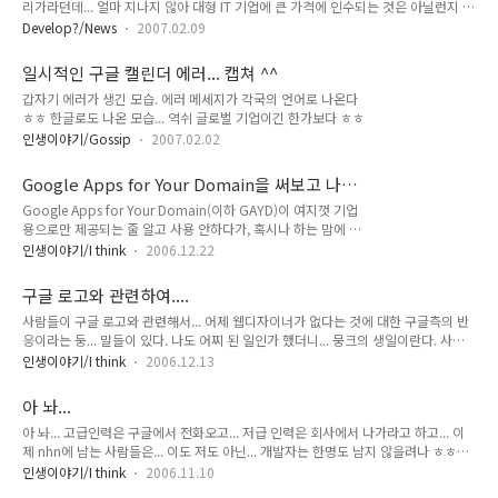
리가라던데... 얼마 지나지 않아 대형 IT 기업에 큰 가격에 인수되는 것은 아닐런지 ㅎ
ㅎㅎ 그래서 살짝 나도 끼어 달라고 말은 해 놨다 ㅎㅎ [데모동영상 보기]
Develop?/News
2007.02.09
일시적인 구글 캘린더 에러... 캡쳐 ^^
갑자기 에러가 생긴 모습. 에러 메세지가 각국의 언어로 나온다
ㅎㅎ 한글로도 나온 모습... 역쉬 글로벌 기업이긴 한가보다 ㅎㅎ
인생이야기/Gossip
2007.02.02
Google Apps for Your Domain을 써보고 나
서...
Google Apps for Your Domain(이하 GAYD)이 여지껏 기업
용으로만 제공되는 줄 알고 사용 안하다가, 혹시나 하는 맘에 써
보니, 도메인만 가지고 있으면 개인에게도 제공이 되더라... 일단
인생이야기/I think
2006.12.22
다 셋팅하고 나니까 다음과 같은 화면이 나온다. GAYD에서 사
용할 수 있는 것들로는 일단 자신의 도메인으로 된 이메일과 채
구글 로고와 관련하여....
팅, 그리고 일정을 공유할 수 있는 캘린더, 그리고 특정 도메인을
사람들이 구글 로고와 관련해서... 어제 웹디자이너가 없다는 것에 대한 구글측의 반
파킹하거나 할 경우 쓸 수 있는 도메인 웹페이지가 있다. 하나씩
응이라는 둥... 말들이 있다. 나도 어찌 된 일인가 했더니... 뭉크의 생일이란다. 사실
들어가 봤다. 도메인 소유자 화면이다. 해당 도메인이 실제 신청
특정일에 구글의 로고가 바뀌는 문제는 어제 오늘만의 일은 아니다. 관련된 구글 로
한 유저의 것인가를 확인하고자 함인 듯 하다. 자신의 특정 페이
인생이야기/I think
2006.12.13
고의 변경사를 보고 싶다면... 아래 링크를 확인하면 된다. [구글로고]
지의 CNAME 아이피를 수정할 수 있으면, 해당 도메인이 본인
소유임을 증명할 수 있다는 논리에서 만든 페이지 같다. DNS..
아 놔...
아 놔... 고급인력은 구글에서 전화오고... 저급 인력은 회사에서 나가라고 하고... 이
제 nhn에 남는 사람들은... 이도 저도 아닌... 개발자는 한명도 남지 않을려나 ㅎㅎ
[기사]
인생이야기/I think
2006.11.10