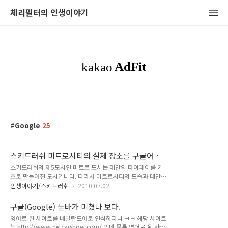
체리필터의 인생이야기
Google
25
스키드러쉬 미트로시티의 실제 장소를 구글어스
로 가 보자
스키드러쉬의 제5도시인 미트로 도시는 대만의 타이페이를 기
초로 만들어진 도시입니다. 따라서 미트로시티의 모습과 대만의
타이페이의 모습을 비교해 보는 것은 매우 흥미있는 일인 것 같
인생이야기/스키드러쉬
2010.07.02
습니다. 미트로 도시에서 찍은 스샷과 구글어스를 통해 보는 모
습을 한번 비교해 보고 얼마나 정밀하게 만들어 졌는지 한번 확
구글(Google) 툴바가 미쳤나 보다.
인해 보도록 하죠 ^^ 스키드러쉬 미트로 도시 탐방기는 아래 포
영어로 된 사이트를 네덜란드어로 인식하다니 ㅋㅋ 해당 사이트
스트를 참고해 주세요. 2009/08/07 - [인생이야기/스키드러쉬]
는 http://www.netcarshow.com/ 인데 물론 영어로 된 사이
- 스키드러쉬 신도시 미트로 탐방기 - 1 2009/08/12 - [인생이