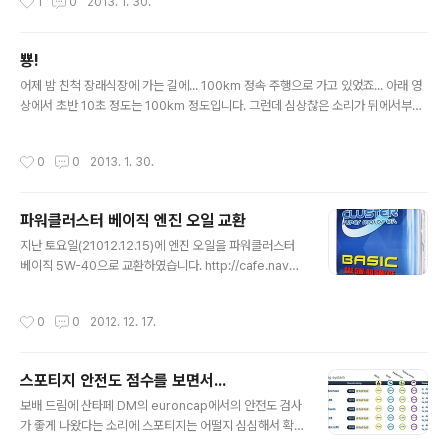
1
0
2013. 1. 30.
히네요. 물론 신호등에 거의 걸리지 않아 잘 나온 점도 있습니다...평상시 신호등 자주
걸리고 그러면 8km 정도 나오네요.아래는 트립 리셋하고 바로 찍은 화면 입니다.
(초반에 24km/L 도 나오네요 ㅎㅎㅎ)
뿅!
글 내용
어제 밤 친척 장래식장에 가는 길에... 100km 정속 주행으로 가고 있었죠... 아래 영
상에서 초반 10초 정도는 100km 정도입니다. 그런데 심상찮은 소리가 뒤에서부터
들리더니 15초 경에 뭐가 뿅 하고 지나가는 겁니다. 1 ~ 2초 사이에 SLS AMG인것
을 알아채고 살짝 악셀링 하니... 버스 옆 지나갈 때 160km 정도 되더군요... 하지만
작성시간
0
0
2013. 1. 30.
카메라 경고음도 들리고 가까워 지지도 않는거 같아서 -.-;;; 그냥 포기 ㅋㅋㅋㅋㅋㅋ
ㅋㅋㅋㅋ 그 이후는 아무것도 없어요 ㅎㅎ 달리면서 SLS AMG를 보니 나도 모르게
흥분 되더군요 ㅎㅎ 요즘 7급 공무원 1화에 나와서 그러지 않아도 보고 싶었는데 ㅋ
파워클러스터 베이직 엔진 오일 교환
ㅋㅋ (720p 로 보세요 ㅎㅎ)
글 내용
지난 토요일(21012.12.15)에 엔진 오일을 파워클러스터
베이직 5W-40으로 교환하였습니다. http://cafe.naver.
com/redzonekr 에서 엔진 오일에 대해서 학습하기 전
에 그냥 주워들은 이야기로 구입한 파클 베이직이였는데...
작성시간
0
0
2012. 12. 17.
해당 카페에서 이거 저거 들은 뒤로... 왠지 조금 찝찝한 감
이 있었습니다.그래서 파클 베이직은 다른 사람에게 팔고
그냥 원래 사용하던 모빌원 0W-40으로 계속 가려고 했었
스포티지 안전도 점수를 보면서...
죠. 그런데 여기 저기 이야기 해 봐도 팔리지 않아 그냥 이
글 내용
번 한번만 사용해 보자라는 생각으로 교환하였습니다.교환
보배 드림에 산타페 DM의 euroncap에서의 안전도 검사
은 intu 에서 했구요. 위치(http://me2.do/xL6Nb36)는
가 좋게 나왔다는 소리에 스포티지는 어떨지 심심해서 확
아래와 같습니다. 아는 동생이 추천해 줘서 intu로 가게 되
인을 해 보았습니다. ^^ 결과는 아래와 같은... ^^ http://w