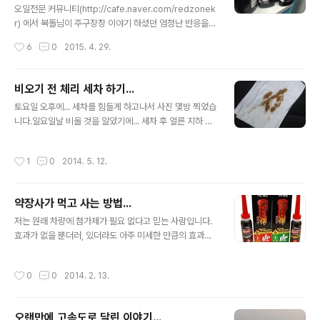
오일전문 커뮤니티(http://cafe.naver.com/redzonek
r) 에서 복돌님이 주구장창 이야기 하셨던 엄청난 반응을
보여준다는 eni 0W-30으로 오일을 교환하고 왔습니다.
작성시간
6
0
2015. 4. 29.
언제나 그렇듯이 오일은 '오일스마트 수원점'에서 했구요.
(평가 봐 보세요 ㅎㅎ 장난 아닙니다 ^^)오일 교환 전에 스
포텁 4년차 정기 정검 받으러 '기아자동차 수원 서비스센
비오기 전 체리 세차 하기...
터' 가야 했기에 먼저 서비스 센터에 입고했습니다.접수 받
글 내용
토요일 오후에... 세차를 힘들게 하고나서 사진 몇방 찍었습
아 주시는 분이 정기 정검 말고 특이점 이야기 하라고 하길
니다.일요일날 비올 것을 알았기에... 세차 후 얼른 지하 주
래, 와이프가 주행 중 기어를 R로 놓는 순간 시동이 2번 꺼
차장으로 고고씽 하고...출퇴근 용으로 사용하는 구아방이
진 적이 있어서 그 이야기를 했습니다.접수 완료 후 미케닉
만 끌고 다녔다는 ㅎㅎㅎ 엔진 오일 간지 6,000km가 넘
이 시동 꺼질 당시의 상황을 물어보았지만... 제가 있을 때
작성시간
1
0
2014. 5. 12.
어 가고 있는데... 엔진 오일은 아직까지 괜찮아 보이네요.
꺼진게 아니라 와이프가 있을 때 꺼진거라서 정확한 설명
그래도 7,000km에는 꼭 오일 갈기 ^^ 그리고 문에 생긴
을 하..
수 많은 문콕들을 보며... 맘이 아픈... ㅠㅠ제발 상식적인 사
약장사가 먹고 사는 방법...
람들이라면... 옆 차량들 문콕 좀 하지 말자구요 ㅠㅠ하긴
글 내용
비 상식적인 사람들이 넘쳐나는 시대에... 바랄껄 바래야겠
저는 원래 차량에 첨가제가 필요 없다고 믿는 사람입니다.
죠? -.-;;
효과가 없을 뿐더러, 있더라도 아주 미세한 만큼의 효과가
있어서 가격대비 효과가 그리 크지 않다고 생각했기 때문
이죠. 그래서 그동안 첨가제를 사용하지 않았었는데... 이번
작성시간
0
0
2014. 2. 13.
에 카드 포인트가 좀 남아서... 포인트로 쇼핑을 하던 도중...
아래 첨가제가 눈에 딱 들어오더군요. 흠... 속는 셈 치고 한
번 사 볼까? 라는 생각도 들었고...출퇴근 용도로 쓰는 구아
오랜만에 고속도로 달린 이야기...