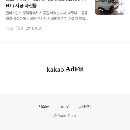
이 탔고, 아반테에는 팀장(남자)와 여자 2명이 탔습니다.
NT) 시공 사진들
회사 앞 분당구청 사거리 신호등에 서 있는데 팀장으로부
글 내용
터 Line 문자가 날라오더군요. 소 '경주닷' '요이 땅 하면 점
글라스틴트 평택점에서 시공을 하였습니다. 너무나도 꼼꼼
으로 만들어 주지' 평소에 풀 악셀을 즐겨하는 팀장이였지
하고 성실하게 시공해 주셔서 시공비가 전혀 아깝지 않았
만 그냥 장난으로 하는 말이고 설마 진짜로 드래그를 할줄
네요 ^^ 필름지야 다른 업체도 성능상 비슷한 것을 하면 차
작성시간
2
0
2011. 9. 3.
몰랐죠. 그리고 좌우로 살펴 봐도 아반테는 보이지 않았습
이가 없겠지만, 시공 능력이라던가 시공 성실성 등은 타의
니다..
추종을 불허할 정도로 꼼꼼하게 작업해 주십니다. 경기남
부쪽에 거주하시는 분들이라면 시간을 내셔서 찾아가도 후
회하지 않을 것 같습니다. 물론 글라스 틴트 전국 시공점은
모두 예약을 해야지만 시공이 가능하므로, 사전 예약은 필
수겠죠 ㅎㅎ 그냥 무작정 찾아가서 시간 버리는 일은 하지
마세요 ㅎㅎ 매장을 찾아가실 분은 http://goglasstint.c
om/shop/shop.asp?ADMI_IDEX=25 를 참고하세요
^^
의안내
티스토리
로그인
고객센터
© Daum Corp.