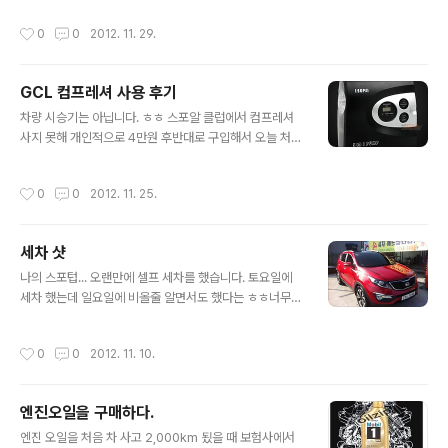
었는데사장님이 자동차에 대해서 해박한 ..
ww.euroncap.com/results/kia/sportage/2010/4
작성시간
0
0
2012. 11. 29.
14.aspx 보행자 안전도를 제외하고 나머지는 매우 점수가
좋게 나오네요.오호라 라는 생각을 가지고 그러면 비슷한
크기의 다른 SUV들하고 비교해 보면 어떨까 라는 생각에
GCL 컴프레셔 사용 후기
비교를 해 보았습니다.비교 결과는 아래와 같습니다. 성인
글 내용
의 경우 Q3에 이어 2등, 아동의 경우 투싼에 이어 2등, 전
차량 시승기는 아닙니다. ㅎㅎ 스포알 클럽에서 컴프레셔
자제어 장비를 비롯한 안전 보조장비는 Q3와 함께 공동 1
사지 못해 개인적으로 4만원 후반대로 구입해서 오늘 처음
등... 이네요. 그냥 각 %를 함쳐서 단순 산술적인 점수로만
으로 사용해 보았습니다. 내용물은 컴프레셔와 각종 구기
보자면 아래와 같습니다. Sportage..
류에 주입할 수 있는 핀, 튜브에 사용할 수 있는 핀, 그리고
작성시간
0
0
2012. 11. 25.
자전거용 노즐 정도 였습니다. 우선은 제 스포텁에만 사용
해 봤구요 ㅎㅎ 사용법은 간단하더라구요. 원하는 psi 지정
하고 compress on 키 누르면 동작합니다. 물론 전원하
세차 샷
고 에어노즐은 연결되어 있어야 하구요. 스포알은 적정 psi
글 내용
가 33이라고 차량에 적혀 있지만, 2 ~ 3정도 높게 넣는 것
나의 스포텁... 오랜만에 셀프 세차를 했습니다. 토요일에
이 좋다기에 36으로 셋팅해서 주입하였습니다. 생각보다
세차 했는데 일요일에 비올줄 알면서도 했다는 ㅎㅎ너무
빨리 주입이 되더라구요. 주입 전에 32psi 정도 주입되어
더러워서 맨날 미룰 수가 없었어요 ^^그리고 일요일날 어
있는데 4psi 정도 올리는데 10초 안걸리는 듯 했습니다.
김없이 비 속을 달렸죠 ㅎㅎ 앞으로 겨울이 되면 자주 못해
작성시간
0
0
2012. 11. 10.
주입 시간만..
줄 것 같은데... 우찌 해야 할지 ^^ 엔진 룸도 깨끗이... 엔진
오일을 갈아야 할 때가 슬슬 다가오는 듯 싶네요 ^^
엔진오일을 구매하다.
글 내용
엔진 오일을 처음 차 사고 2,000km 됬을 때 보험사에서