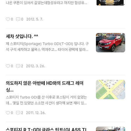
나온 쿠폰이 있어서 갈았는데합성유라고 하지만 합성유가
아닌 듯 느껴진 zic pao로 갈았었다.이번에 7,000km가
다 되어 가는 기회에 조금은 좋은 놈으로 갈아타는게 맞을
작성시간
0
0
2012. 5. 7.
듯 싶어서 모빌원 골드 0w40으로 구매하게 되었다. 바로
위의 놈인데...커뮤니티나 주변에 아는 사람들 이야기로는
꽤 괜찮다고 하네...GT-R 초도 충진유로도 사용되어질 정
세차 샷입니다. ^^
도로 꽤 괜찮은 오일이라니 한번 시험해 보면 좋을 것 같다.
글 내용
순정 터보에 딱 적합한 오일이라는 말도 있으니...일단 느낌
제 스포티지(Sportage) Turbo GDI(T-GDI) 입니다. 구
은 Good... 추후 타보고 나서 후기는 작성해야 할 듯...
석 구석 세차하고 물왁스 먹여주고... 타이어 광택제 발라주
고... 유리 닦아 주고... 아 정말 힘들게 세차 했네요 ㅎㅎ 손
이 아직도 힘이 없어요 ^^ 동네 아는 동생 불러서... 같이 했
작성시간
0
2
2012. 3. 26.
는데... 내차는 순정인데 반해 동생놈은 이거 저거 튜닝을
많이해서 ^^;; 부러운 것도 있긴 하지만... 처자식 딸린 몸이
라 그냥 순정으로 탈랍니다. ㅎㅎ 덧. 흔들려 찍힐까봐 아이
의도하지 않은 아반떼 HD와의 드래그 레이
폰으로 동일한 사진만 많이 찍었네요 ^^;;;
싱...
글 내용
스포티지 Turbo GDI를 산 이후로 포스팅이 거의 없었는
데... 몇일 전 있었던 소소한 사건이 생각해 보면 재미 있는
듯 해서 포스팅 해 봅니다. ^^ 회사에 나하고 우리 팀장하고
작성시간
0
2
2011. 12. 26.
차량을 가지고 온 김에 팀원들과 차타고 나가서 점심이나
먹자고 했고, 내 차(스포티지 T-GDI)하고 팀장 차(아반테
HD)하고 두대를 끌고 나갔죠. 내 차에는 건장한 남자 3명
스포티지 R T-GDI 글라스 틴트(GLASS TI