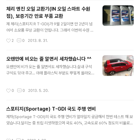
빵한 엉덩이가 매력적인 체리... 살짝 위에서 보면 더 매력
체리 엔진 오일 교환기(IN 오일 스마트 수원
적이죠... 검정과 빨강의 조화... 빵빵한 엉덩이 ㅎㅎ 본넷의
점), 보증기간 만료 부품 교환
광이 아직은 죽지 않은 듯 보이지만... 자세히 보면 수많은
글 내용
돌빵 ㅠㅠ 그리고 사이드에는 수많은 문콕들... ㅠㅠ 제발
제 체리(스포티지 R T-GDI)가 9월 2일이면 만 2년이 넘
옆차 생각해서 문좀 살살 열면 안될까요 ㅠㅠ 할일 없어서
어서 소모품 무상 교환이 안됩니다. 그래서 이번에 수원 서
세차했다고는 말 못하고 ㅎㅎ
비스 센터에서 무상 교환도 하고, 근처에 있는 오일스마트
작성시간
2
0
2013. 8. 31.
수원점에도 들러 엔진 오일도 갈고 하려고 다녀 왔습니다.
수원 서비스 센터가 토요일에 1시까지 근무하는 줄 알았는
데, 알고 보니 예약한 차량들만 가능하다고 하더군요. 하지
오랜만에 비오는 줄 알면서 세차했습니다 ^^
만, 방문한 시간이 아까워 잘 이야기 해서 들어갔습니다. 그
글 내용
오랜만에 비가 오는 줄 알면서도 세차했습니다.실내 구석
리고 그동안 스포티지의 고질 병으로 동호회에서 이야기
구석도 닦아 주고... 아래 플라스틱 부분도 뿌옇게 올라오는
되던 내용들을 죽 이야기 했죠. 뭐 일전에 터보의 엑츄에이
느낌이 싫어서, 그냥 인조가죽 디테일러 같은 것으로 닦아
터 쇠떨림 증상 교환을 했었구요... 이번에는 디젤, 터보 공
주었습니다.그래도 비가 살짝 내린게 아니라, 비온 후에도
통으로 문제가 잘 생기는 부분을 교환하였습니다. 교체한
작성시간
0
0
2013. 5. 20.
아직은 깨끗하네요 ^^ 나름 파노라마 썬루프 나오도록 위
내용은 블로어 모터 귀뚜라미 소리, 브레이크 센서 미작동
에서 찍은 모습... 맘에 드네요 ^^ 자세히 보면 돌빵이 보
으로 인한 스톱램프 스위..
임... 나만 보일려나 ㅠㅠ 아직도 설레이는 글자 T-GDI...
스포티지(Sportage) T-GDI 국도 주행 연비
사이즈가 작아 맘에 드는 우리 체리의 핸들...
글 내용
제차(Sportage T-GDI)의 국도 주행 연비가 얼마일지 궁금해서 한번 테스트 해 보
았습니다.달리는 중 트립 리셋하였으며 국도 40%, 고속도로 60% 정도의 비율로
정속 주행 하려 노력했습니다. ^^중간에 SLS AMG가 한번 나타나서 나도 모르게 1
60km로 한 30초 운행은 했습니다. ㅎㅎ 1시간 정도 달린 후 보니 13.3km 정도 찍
작성시간