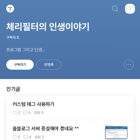
검색하기
티스토리
체리필터의 인생이야기
구독자
3
프로그램 그리고 인생...
구독하기
방명록
신고하기 레이어
열기
인기글
커스텀 태그 사용하기
2
0
조회
5
올블로그 서버 증설해야 겠네요 ^^
0
4
조회
3