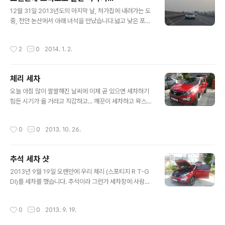
방이 매우 오래된 차라서, 연식이 오래된 차일 수록 왠지 이
글 내용
런 첨가제가 잘 먹힐거 같다는 생각에 1+1으로 두통을 구
12월 31일 2013년도의 마지막 날, 처가집에 내려가는 도
매했습니다.그리고 스포텁(체리)과 구아방이에 한통씩 넣
중, 천안 논산에서 아래 녀석을 만났습니다.넓고 낮은 포지
어 줬죠. 뭐 별 기대는 안하고... 그런데...그런데... 차량 반
션을 가지고 ㅎㄷㄷ한 포스로 달리더군요. 비교하기도 힘
응이 좀 다르네요 ^^;;엔진 rpm도 조금 더 부드럽고 나..
든 제 차이지만, 같이 한번 달려 보니, x00 ~ x70까지는
작성시간
2
0
2014. 1. 2.
달릴 만 하더군요.같이 앞서거니, 뒷서거니 하면서 달렸는
데, 뭐 제가 만만해 보여서 그런 것일 수도 있고... 아님 sls
amg 드라이버가 맘이 넓어서도 그럴 수 있고, 살살 같이
체리 세차
달려 주더군요. 서로 서로 앞서거니 뒷서거니 하다가, 한버
글 내용
은 버스와 트럭 사이에 의도치 않게 제가 SLS AMG를 가
오늘 아침 많이 쌀쌀해진 날씨에 이제 곧 있으면 세차하기
둬 버리는 사태도 발생하고, 나중에는 2차선으로 비켜 줘
힘든 시기가 올 거라고 직감하고... 깨끗이 세차하고 왁스라
서 먼저 가라고 했는데, 휴게소 한번씩들 들리니 서로 다시
도 먹여주자라는 마음으로 세차장을 찾았습니다. 고압수로
만나더라는 ㅎㅎ 휴게소 들려서 주유하고, 살살 달리니 고
간단하게 먼지를 털어낸 후 솔질로 비누거품을... 처음 차를
작성시간
0
0
2013. 10. 26.
속도로..
샀을 때는 솔질에 기스 날까 무서워서 못했는데, 요즘은 그
냥 솔질이네요 ㅎㅎ 그나마 박박 닥지 않으니 ㅎㅎ 간단하
게 물기 제거 후 한장... 유리 세정재로 파노라마 선루프를
추석 세차 샷
닦다 보니 비친 하늘이 너무 이뻐서 한장... 아직 광빨 살아
글 내용
있네 ㅎㅎ 파노라마 선루푸 안쪽에서도 때가 많이 낀 듯 하
2013년 9월 19일 오랜만에 우리 체리 (스포티지 R T-G
여, 내부에서도 유리 세정제로 딱아주고 그 너머 보이는 이
DI)를 세차를 했습니다. 추석이라 그런가 세차장에 사람이
쁜 하늘 한컷 ^^ 전체적으로 유리의 외부, 내부를 깨끗이 얼
별로 없더라구요... 그래도 언제나 손세차는 힘드네요 ㅎㅎ
룩 없이 닦은 다음.... 본넷을 시작으로 왁스질 시작... 아직
오늘따라 광빨이 잘 받는 듯 해서 사진 몇방... ㅎㅎ 엔진 룸
작성시간
0
0
2013. 9. 19.
하..
도 깨끗이... ㅎㅎ 오일은 교환한지 얼마 안되서 아직은 매
우 많이 깨끗하네요 ^^ 언제 봐도 잘 빠진 사이드 라인... 빵