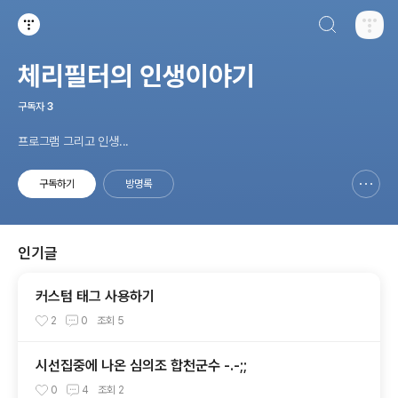
검색하기
티스토리
체리필터의 인생이야기
구독자
3
프로그램 그리고 인생...
구독하기
방명록
신고하기 레이어
열기
인기글
커스텀 태그 사용하기
2
0
조회
5
시선집중에 나온 심의조 합천군수 -.-;;
0
4
조회
2