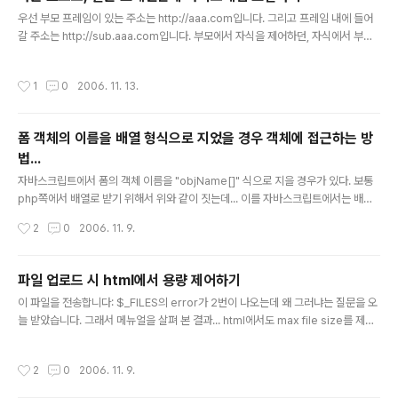
글 내용
우선 부모 프레임이 있는 주소는 http://aaa.com입니다. 그리고 프레임 내에 들어
갈 주소는 http://sub.aaa.com입니다. 부모에서 자식을 제어하던, 자식에서 부모
를 제어하던... 서로 호스트가 틀리면... 억세스 권한이 없다고 나오죠.. ^^ 그럴 경우...
다음과 같이 해주면 됩니다. 1. aaa.com의 문서 내에 다음과 같은 자바스크립트를
작성시간
1
0
2006. 11. 13.
넣습니다. 2. 그리고 sub.aaa.com에도 다음과 같이 합니다. function eventLoa
d() { document.domain = "aaa.com"; 아이프레임 늘리는 소스... } 물론... 아이
프레임 늘리는 소스는 이전 팁들에서 검색하시면 많이 나옵니다. ^^ 주의할 점은 아
폼 객체의 이름을 배열 형식으로 지었을 경우 객체에 접근하는 방
예 다른 도메인간에는 안되며, 같은 도메인, 틀린 호스..
법...
글 내용
자바스크립트에서 폼의 객체 이름을 "objName[]" 식으로 지을 경우가 있다. 보통
php쪽에서 배열로 받기 위해서 위와 같이 짓는데... 이를 자바스크립트에서는 배열
로 인식하지 못해 조금 난처한 경우가 많다. 가령 다음과 같은 경우 오류가 난다 aaa
작성시간
2
0
2006. 11. 9.
bbb ccc 체크박스의 개수는? 이럴 경우에는 다음과 같이 처리해 주면 된다. aaa b
bb ccc 체크박스의 개수는? 또한 각 개체로의 접근은 다음과 같이 사용하면 된다...
ex) document.forms['testForm2']['checkObj[]'][0].value 이 문제로 조금
파일 업로드 시 html에서 용량 제어하기
머리 아파 하던 차에... 해결방법을 알게 되어서 올립니다. ^^
글 내용
이 파일을 전송합니다: $_FILES의 error가 2번이 나오는데 왜 그러냐는 질문을 오
늘 받았습니다. 그래서 메뉴얼을 살펴 본 결과... html에서도 max file size를 제어
할 수 있다는 것을 알았습니다. ^^ html 폼 안에 hidden으로 다음과 같이 넣어주면
됩니다. 여기서 이 부분이 중요합니다. 요기에다 업로드 max value(M*1024)를
작성시간
2
0
2006. 11. 9.
적어 주시면 됩니다. 그러면 서버측에서 에러 메세지($_FILES['userfile']['erro
r'])가 2로 나오거나... php 4.3.0 이상에서는 UPLOAD_ERR_FORM_SIZE 라고