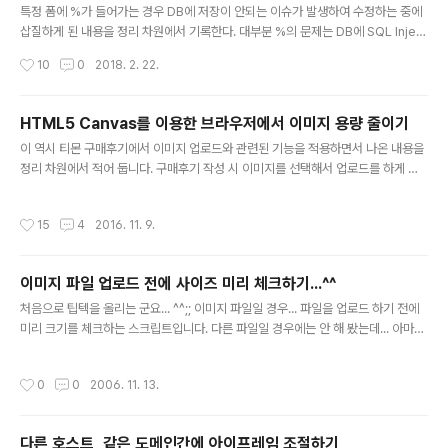
특정 폼에 %가 들어가는 경우 DB에 저장이 안되는 이슈가 발생하여 수정하는 중에
삽질하게 된 내용을 정리 차원에서 기록한다. 대부분 %의 문제는 DB에 SQL Inject
ion이나 XSS 등의 문제를 회피하기 위해 발생하는 현상이라서 DAO 처리 과정 중
작성시간
10
0
2018. 2. 22.
에 문제가 발생 한 것이 아닐까란 추측으로 디버깅을 해 보았으나 SQL Prepare가
잘 되어 있었다. 고로 DAO 상에서 발생하는 문제는 아니라는 결론... 그럼 서버 단의
Filter에서 파라미터를 잘라 먹는 것은 아닐까란 생각으로 이미 만들어진 보안 Filte
HTML5 Canvas를 이용한 브라우저에서 이미지 용량 줄이기
r를 찾아서 몇 시간 삽질 했으나 이미 Filter에 값이 들어오기 전 부터 없어진 다는 것
글 내용
이 역시 티몬 구매후기에서 이미지 업로드와 관련된 기능을 적용하면서 나온 내용을
을 확인. 그럼 스크립트의 문제인 것인가?란 의문을 가지고 개발자 도구에서 conso
정리 차원에서 적어 둡니다. 구매후기 작성 시 이미지를 선택해서 업로드를 하게 되
le.log 로..
는데, 기존에는 이미지의 사이즈를 제한하는 기능이 있었고 이로 인해 이미지 제한에
걸려 이미지를 업로드 하지 못하거나, 업로드 된 원본 이미지도 용량이 너무 큰 문제
작성시간
15
4
2016. 11. 9.
가 있었습니다. (장당 3MB) 아무런 제약 없이 이용자는 이미지를 마음껏 올릴 수 있
으려면 이미지 리사이즈가 필요한데, 서버단에서 용량 리사이징을 하게 되면 아까운
네트웍 비용이 들어가게 되므로 클라이언트 단에서 용량을 줄일 필요가 있었습니다.
이미지 파일 업로드 전에 사이즈 미리 체크하기...^^
그래서 사용하게 된 것이 HTML5의 Canvas 기능이죠. 물론 이전에 HTML5를 제
글 내용
대로 사용해 본 적이 없어서... 모든 기능은 최고의..
처음으로 팁텍을 올리는 군요... ^^;; 이미지 파일일 경우... 파일을 업로드 하기 전에
미리 크기를 체크하는 스크립트입니다. 다른 파일일 경우에는 안 해 봤는데... 아마도
안될꺼 같구요...^^;; 이미지 파일은 잘 되는 거 같습니다.^^;; 다음은 소스입니다... *
**********************************************************
작성시간
0
0
2006. 11. 13.
**************** New Document function fileSize() { alert(docume
nt.aaa.pre.fileSize); } function dreamkos_imgview() { img_pre = 'pre';
if(event.srcElement.value.match(/(.jpg|.jpeg|.gif|...
다른 호스트, 같은 도메인간에 아이프레임 조절하기