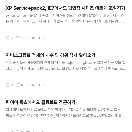
나옵니다. 메뉴얼에는 다음과 같이 나오네요 "MAX_FILE_SIZE는 PHP가 확인하기
XP Servicepack2, IE7에서도 팝업창 사이즈 이쁘게 조절하기
도 하지만, 브라우저에 대한 권고입니다. 이 값을 변경하는..
글 내용
window open을 할 때 똑같은 사이즈를 줘도, sp2에서 팝업창 아래 상태바가 있
는 경우와 그외의 os에서 상태바가 없는 경우 창 안의 내용들이 달라 보이는 경우가
있다. 또한 앞으로 나올 IE7의 경우에는 창 상단에 주소까지 나와서 많이 틀려보이는
경우가 발생한다. 이때 다음과 같은 스크립트를 사용하여 onload에 넣어주면, 상당
작성시간
0
2
2006. 11. 9.
히 깔끔한 window resize가 된다. cf) Dwidth, Dheight를 제대로 못 알아오는
경우가 발생할 때에는... 적당히 조절 해서 해당 수치를 그대로 넣어주는 수 밖에 없는
듯 하다. special thanks - 행복한고니님... 귀찮게 질문 드려 알아냈습니다 ㅋ
자바스크립트 객체의 개수 및 하위 객체 알아오기
글 내용
객체를 만들어 사용하다가 객체의 개수를 object.length로 못 알아 온다는 것을 알
고... -.-;; 이 역시 고니님께 물어봤다... 팁 겸... 자료 백업 겸... 올려본다 ㅋ var obj
= { subObj_0 : { objVal : "1" }, subObj_1 : { objVal : "0" }, subObj_2 : { ob
jVal : "0" }, subObj_3 : { objVal : "0" }, subObj_4 : { objVal : "0" }, subObj
작성시간
2
0
2006. 11. 9.
_5 : { objVal : "0" }, subObj_6 : { objVal : "0" }, subObj_7 : { objVal : "1" } }
var i = 0; for (var x in obj) { alert(x); i++; } ..
파이어 폭스에서도 클립보드 접근하기
글 내용
회사에서 특정 내용을 클립보드에 복사하는 기능을 만들 필요가 있었는데... 그동안
파폭은 지원이 안된다는 단정하에, 익스에서만 돌아가도록 만들었었다. 그런데 혹시
나 하는 맘에 구글링 해 보았더니... 다음과 같은 팁이 나오더라... ㅋ 무단 펌질이라서
-.-;; ##### 펌 내용 시작... 혹은, MT에선 무버블타입의 경우 아래의 스크립트를
작성시간