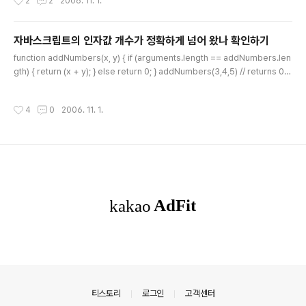
2
2
2006. 11. 1.
바로 해당 아카이브 템플릿의 태그 사이에 복사해 넣지 말고, Template Modules
섹션에서 clipboard라는 이름으로 템플릿 모듈을 만든 후에, 적용할 아카이브 템플
릿의 태그 안에서 식으로 사용하는게 낫다. 블록을 오래 운용하다보면 당연히 이런
자바스크립트의 인자값 개수가 정확하게 넘어 왔나 확인하기
저런 자바스크립트 모듈을 덧붙이게 되는데 그럴 때 마다 한 메인 아카이브 템플릿에
글 내용
다 복사해 넣는다면 차후 수정..
function addNumbers(x, y) { if (arguments.length == addNumbers.len
gth) { return (x + y); } else return 0; } addNumbers(3,4,5) // returns 0 a
ddNumbers(3,4) // returns 7 addNumbers(103,104) // returns 207 arg
uments.length는... 실제 넘어온 인자 개수를 함수명.length는 함수에서 정의 한
작성시간
4
0
2006. 11. 1.
인자 개수를 반환합니다. 두개를 비교해서 같은 경우에만 실행 시키면 되겠네요 ㅋ
제가 만든 팁은 아니구 모질라 디벨롭 센터에서 퍼 왔습니다 ^^
의안내
티스토리
로그인
고객센터