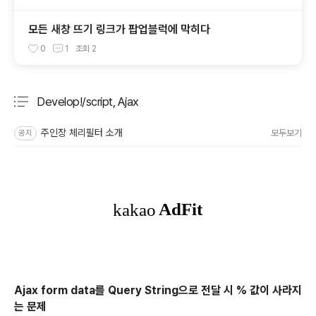
모든 새창 뜨기 링크가 팝업블럭에 막히다
0
1
조회
2
Develop!/script, Ajax
분류 전체보기
주요 글 목록
주인장 체리필터 소개
모두보기
공지
Ajax form data를 Query String으로 전달 시 % 값이 사라지
는 문제
글 내용