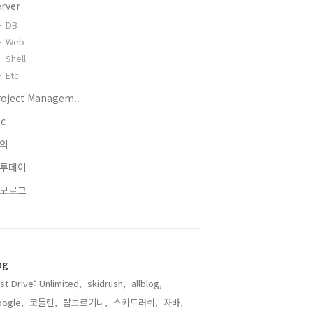
erver
DB
Web
Shell
Etc
roject Managem..
tc
의
투데이
모로그
ag
st Drive: Unlimited,
skidrush,
allblog,
ogle,
코틀린,
람보르기니,
스키드러쉬,
자바,