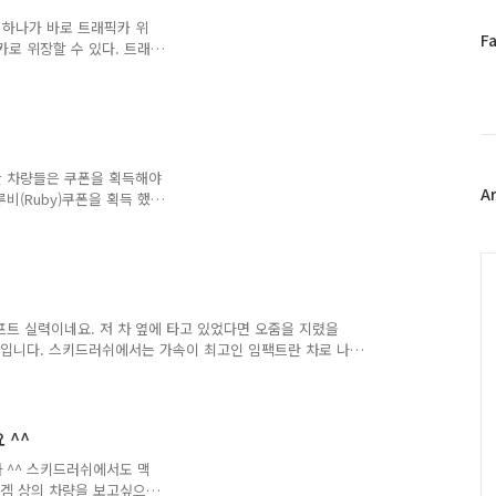
상 기사 같은 것을 보고 어
런식으로 사람 기분이 좋아지
중 하나가 바로 트래픽카 위
페
F
제 첫 ..
카로 위장할 수 있다. 트래
이
경되는데 위 장면에서 볼 수
스
한 슈퍼카들을 재치고 배틀
북
이 찜찜하긴 하지만 재미있
트
위
터
한 차량들은 쿠폰을 획득해야
플
A
비(Ruby)쿠폰을 획득 했
러
번째에 나온 차량 입니다. 네
그
와 같습니다. 그리고 게임상
인
 ㅋ 쿠폰을 이용해서 그냥
C
입니다. ^^ 이제 배틀만 즐
프트 실력이네요. 저 차 옆에 타고 있었다면 오줌을 지렸을
프레자 입니다. 스키드러쉬에서는 가속이 최고인 임팩트란 차로 나
하는 것이 무색해 질 정도이니 ^^;;
 ^^
차 ^^ 스키드러쉬에서도 맥
 겜 상의 차량을 보고싶으신