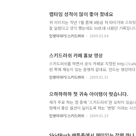
랩타임 성적이 많이 좋아 졌네요
위 이미지는 작년 7월 쯤에 8등급 차 타이거와 스피
잘 달렸다고 생각 했는데도 50초대 나왔던 기록입니다
달린 기록은 아래 스샷과 같습니다. 차도 9등급 MP
인생이야기/스키드러쉬
2009.02.04
타 km 옵션 달린 파츠, 부스터 옵션 달린 파츠 등을
20초 정도 향상된 기록을 세우고 있네요. 위 스샷에서
세운 기록보다도 빠르네요 ㅋㅋ 물론 그때보다도 현재
스키드러쉬 카페 홍보 영상
많이 증가했겠지만 어째든 80대 랩에서 저정도 기록
이 좋습니다. 그나 저나 얼른 80파츠 득, 귀속 1등 
스키드러쉬를 하면서 공식 카페로 지정된 http://cafe
런 쪽에 재능이 있는 운영자 같네요. 만드는 영상마다
듯... 짧지만 잘 만든 영상이니 한번 감상해 보세요 
인생이야기/스키드러쉬
2009.01.31
으하하하하 첫 귀속 아이템이 떳습니다.
제가 주로 하는 겜 중에 '스키드러쉬'란 오락이 있습니
형해서 좋은 옵션이 달리도록 하는 '변형' 이라는 시스
등 옵션이 나오기가 하늘의 별따기 입니다. 그래서 일
인생이야기/스키드러쉬
2009.01.23
죠 그런데 여기서 3등에 당첨 됬습니다. 파츠와 옵션
를 누르면 옵션이 변형 되는데 2km 변형 나오기도 
통 10point가 1km인데 3등으로 3km + 2km 짜리
SkidRush 배틀존에서 재미있는 장면 하나 