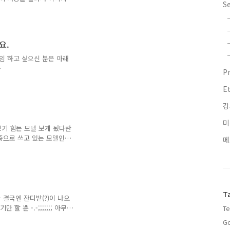
S
^ 넘 오래 되서 그런가 ㅎㅎ
y Continental GT 등도
 게임 내에서... 실제 현
요.
게임 하고 싶으신 분은 아래
P
n?
E
n?
강
n?
미
 보기 힘든 모델 보게 됬다란
n?
종으로 쓰고 있는 모델인
메
e.com/exfriend/ski..
모델이고, 수동 기어만 수입되
 이미 알고 있었고, 그래서
고 봤었습니다. 그런데 오
7대 밖에 안팔렸다는 글을
om/1690019 참조) 뭐 통계치
T
겠지만... ^^ 그래도 몇대
 결국엔 잔디밭(?)이 나오
할 뿐 -.-;;;;;;; 아무
Te
. 그나 저나 너무나도 차량
Go
 여간 힘든게 아니네요 ㅎ