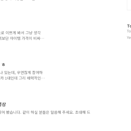
방
T
To
문
적으로 이쁘게 봐서 그냥 생각
자
Ye
격보단 아이템 가격이 비싸
수
드를 하는 것은 좀 고려해
하네요 ㅎ 예전부터 있던 푸
 모델입니다. 현재 겜 상에서
코멧)보다 km가 좀더 나
 ㅎ
나 있는데, 우연찮게 참여하
트카 1대인데 그리 매력적인
참여 했다는 거(퀴즈를 맞춰
고 운영자([G.O]왕링01)
 줍니다.) 경쟁이 심한데 2
는 스샷입니다. ㅎ 초반에
동영상
실수해서 3등 했습니다. 그
찍어 봤습니다. 같이 하실 분들은 말씀해 주세요. 초대해 드