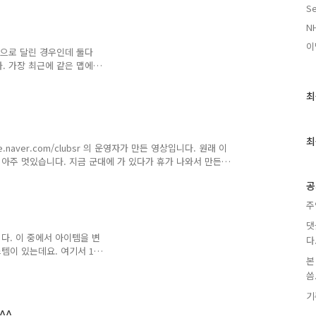
Se
N
이
릿으로 달린 경우인데 둘다
. 가장 최근에 같은 맵에서
M7으로 바뀌고 귀속이랑 기
 끼고 달린 거지만 어째든
최
최
 최고 기록인 94Lv 차량이
근
 많은 분들의 차량 성능이
글
이 나온다는 것을 보아 기분
과
최
득해야 할텐데요 ㅎㅎ
.naver.com/clubsr 의 운영자가 만든 영상입니다. 원래 이
인
 아주 멋있습니다. 지금 군대에 가 있다가 휴가 나와서 만든
기
ㅎㅎ
글
공
주
댓
다. 이 중에서 아이템을 변
다
템이 있는데요. 여기서 1
본
명 로또 시스템 이라고 하
씀.
 변형 용액을 넣고 변형하기
힘든게 이 시스템입니다. 보
기
가 나오다니 ^^;; 순간 어안이
^^