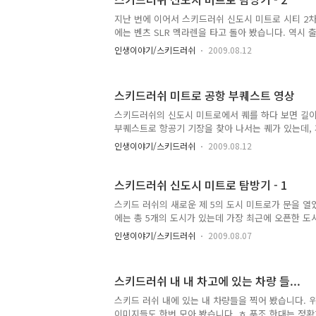
지난 번에 이어서 스키드러쉬 신도시 미트로 시티 2차
에는 벤츠 SLR 멕라렌을 타고 돌아 봤습니다. 역시 출
영화 국가대표가 광고판에 나오고 있군요. 국가대표
인생이야기/스키드러쉬
2009.08.12
데 아직도 계속 광고가 노출되고 있습니다. ^^ 길 한복
중앙선에 버스 정류장이 있는 것을 보니, 여기도 MB가
앙 버스 차로제가 시행되고 있는 듯 ㅋㅋ 공사가 한창
스키드러쉬 미트로 공항 부퀘스트 영상
철 길이 보이네요. 흡사 신도림에서 서울역까지 이어
보는 듯 합니다. 거리에는 멋있는 야자수 나무가 가로
스키드러쉬의 신도시 미트로에서 퀘를 하다 보면 길이
사중인 건물 뒤로 101타워가 보여 찍어 봤습니다. 10
부퀘스트로 항공기 기장을 찾아 나서는 퀘가 있는데, 
하고 나니 노하우가 생겨서인지 계속 쉽게 성공하게 되고
인생이야기/스키드러쉬
2009.08.12
덧. 영상의 소리가 좀 많이 크게 녹음되었다. 소리를
총 3군데이다. 첫번째 포스트는 쉽게 도착할 수 있다
되며 완전히 출발 하기 전에는 시간이 흐르지 않으므
스키드러쉬 신도시 미트로 탐방기 - 1
출발하면 된다. 두번째 포스트로 가는 길이 가장..
스키드 러쉬의 새로운 제 5의 도시 미트로가 문을 열
에는 총 5개의 도시가 있는데 가장 최근에 오픈한 도
리스, 두번째는 코이노니아, 세번째는 크라스, 네번째
인생이야기/스키드러쉬
2009.08.07
랩이 높은 유저들은 오로스에서만 활동을 해서 뭔가 
데 그러한 목마름을 해결해 주는 도시가 나온 것이죠.
니다. 미트로 시티에 처음 들어가게 되면 보이는 미
스키드러쉬 내 내 차고에 있는 차량 들...
종 퀘스트, 주유소 등을 받을 수 있습니다. 공항이니 
어 봤습니다. 공항을 나와서 가운데로 길게 뻗은 도로
스키드 러쉬 내에 있는 내 차량들을 찍어 봤습니다. 
르게 아주 무성하게 잘 자란 가로수가 멋있어 보입니다.
이미지들도 한번 모아 봤습니다. ㅎ 푸조 한대는 정