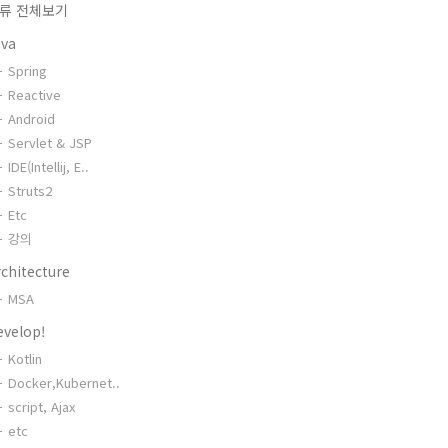
류 전체보기
ava
Spring
Reactive
Android
Servlet & JSP
IDE(Intellij, E..
Struts2
Etc
강의
chitecture
MSA
evelop!
Kotlin
Docker,Kubernet..
script, Ajax
etc