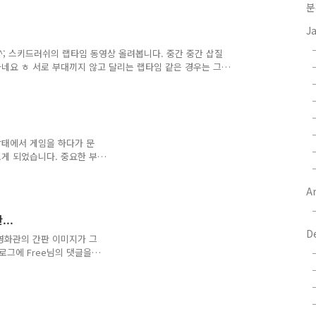
분
중에 능력치가 골고루 들어간
네요. 차를 뽑고 나서 고
J
제 차량 사진은 아래와 같
^^; 스키드러쉬의 랩타임 동영상 올려봅니다. 중간 중간 삽질
하네요 ㅎ 서로 부대끼지 않고 달리는 랩타임 같은 경우는 그
 영 체질이 아닌가 봅니다 ㅎㅎ
상태에서 게임을 하다가 문
게 되었습니다. 중요한 부
바둑판 모양의 지형을 가지
 이번에는 디자인에서 전혀
Ar
팰리스는 제주도를 보고서 만
이 바다 요트를 탈 수 있
..
탈 수 있게 만든 요트를 표현
D
 패러디한 것인지 모르겠지
영화관의 간판 이미지가 그
 두개가 돌아가면서 손님을
블로그에 Free님의 댓글을
 두개의 이미지를 비교해 보
 2008년 10월 쯤에 영화
요? 덧. 해당 영화 정보는
nhn?code=45292 에서 확인 ^^