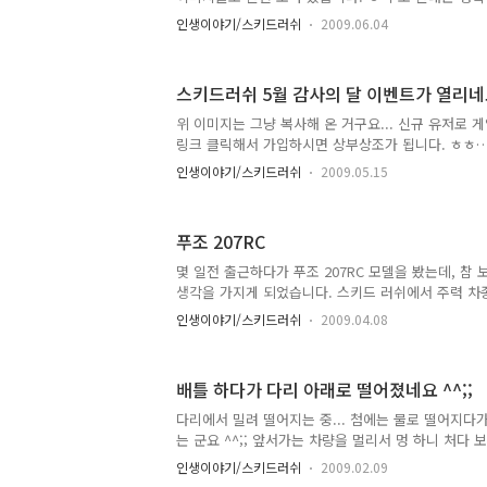
하철 역입니..
못구하겠고, AE8은 제대로 된 사진이 거의 없네요. ^
인생이야기/스키드러쉬
2009.06.04
앞으로 애스턴마틴 뱅퀴시, 포르쉐 Carrera GT, Bentle
사고 싶은 차량 목록에 올라 있네요 ㅎ 물론 스키드러쉬
실에서는 한대 가지기도 힘들 듯 ㅎㅎ
스키드러쉬 5월 감사의 달 이벤트가 열리네
위 이미지는 그냥 복사해 온 거구요... 신규 유저로 
링크 클릭해서 가입하시면 상부상조가 됩니다. ㅎㅎ
http://hani.hangame.com/exfriend/skidrush.nh
인생이야기/스키드러쉬
2009.05.15
cardid=124236977302800661
http://hani.hangame.com/exfriend/skidrush.nh
cardid=124236973105081238
푸조 207RC
http://hani.hangame.com/exfriend/skidrush.nh
cardid=124236975616153987
몇 일전 출근하다가 푸조 207RC 모델을 봤는데, 참
http://hani.hangame.com/exfriend/skidrush.nh
생각을 가지게 되었습니다. 스키드 러쉬에서 주력 차
cardid=124236978666474882 http://hani.hangam
데... 차량 이미지는 아래처럼 생겼습니다. 3door 
인생이야기/스키드러쉬
2009.04.08
며, 달리기 성능이 207GT에 비해 뛰어나다는 정도는
좀 덜 팔린 모델로서 레어 아이템이구나 란 생각은 하
늘 아방가르드님의 블로그를 통해서 207RC 모델이 
배틀 하다가 다리 아래로 떨어졌네요 ^^;;
보게 되었네요. ^^ (http://avantgarde.egloos.c
가 2007년 통계 기준이니 지금은 훨씬(?) 더 많이 팔렸
다리에서 밀려 떨어지는 중... 첨에는 물로 떨어지다가
안팔린 차를 보게 되었다는 사실이 재밌..
는 군요 ^^;; 앞서가는 차량을 멀리서 멍 하니 처다 보기만 
생각없이 앞으로 달려가니 다시 도로 위로 올라가네요
인생이야기/스키드러쉬
2009.02.09
스펙이 좋고, 잘 달리는 사람들이 많아서 배틀 하기가