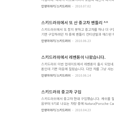
것은 매우 흥미있는 일인 것 같습니다. 미트로 도시
인생이야기/스키드러쉬
2010.07.02
통해 보는 모습을 한번 비교해 보고 얼마나 정밀하게
보도록 하죠 ^^ 스키드러쉬 미트로 도시 탐방기는 아
2009/08/07 - [인생이야기/스키드러쉬] - 스키드러
스키드러쉬에서 또 산 중고차 벤틀리 ^^
2009/08/12 - [인생이야기/스키드러쉬] - 스키드러쉬
미트로시티 공항 (타이페이 공항) 먼저 공항입니다. 
스키드러쉬에서 또 참지 못하고 중고차를 하나 더 구
있듯이 공항은 삼각형 부분에 위치해 있습니다. 구글 
기면 구입하려던 차 중에 벤틀리 컨티넨탈과 애스턴 
고차로 벤틀리가 나와서 덥썩 사게 되었네요 ^^ 그냥
인생이야기/스키드러쉬
2010.06.23
실제 벤틀리는 클래식한 면을 가지고 있으면서도 굉
차죠 ^^ 아래 이미지 몇장을 살펴 보면 그 멋을 제대로 
제로 쿠페 스타일은 보지 못했고, 세단만 두번 정도 
스키드러쉬에서 레벤톤이 나왔습니다.
니더군요 ^^ 어째든 실제로는 타보기 힘든 차, 스키
있으니 ^^
스키드러쉬 이번 업데이트에서 레벤톤이 출시 되었네
톤인데 기쁜 마음에 질렀습니다. 다만 차를 그냥 사는
입해야 되서 사행성이 -.-;; 아직 업글할 차는 아니
인생이야기/스키드러쉬
2010.06.14
습니다. 디테일은 그런대로 괜찮게 나왔네요. 성능은 아
몰아 봐야 겠습니다. ㅎ 아래는 레벤톤 실물 사진입니
스키드러쉬 중고차 구입
스키드러쉬에서 중고차 한대 구입했습니다. 캐쉬를 질
음부터 9기로 나오는 차량 중에 Natura(Porsche C
다. 배틀 용으로 산것도 아니고 사실 배틀도 잘 안하지
인생이야기/스키드러쉬
2010.04.23
싱 용으로나 사용할려고 뽑았습니다. 덩치크고 충돌치