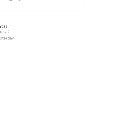
otal
day :
sterday :