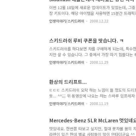
벙벙하고 기분이 너무 좋데요 ㅎㅎ 온라인 겜 폐인 양
떻게 저런게 생길 수 있지? 라는 생각을 했는데, 이
이번 12월 18일에 새로운 업데이트가 있었는데, 그
는 것을 보면 어느정도 이해가 가네요 ^^;; 아래 사진은 
장 키트이다. 해당 아이템을 사용하면 15분간 트래픽
픽카는 트럭, 트레일러, 티코, 경찰차 등 랜덤으로 변
인생이야기/스키드러쉬
2008.12.22
있는 것처럼 재미있는 장면이 벌어진다. 티코가 쟁쟁
존에서 1등을 한 것이다. 뭐 티코에게 발렸다는 생각
는 장면이다 ^^
스키드러쉬 루비 쿠폰을 땃습니다. ㅋ
스키드러쉬를 하다보면 차를 구매하게 되는데, 특수
지만 살 수 있습니다. 그 중에서 가장 따기 힘들다는 루
습니다. 실제 차량명은 BMW Z8로서 007시리즈 19
인생이야기/스키드러쉬
2008.11.29
이버 뉴스에서도 나왔네요. 실제 차량 이미지는 아래
에서의 이미지는 여기를 클릭해서 보실 수 있습니다.
차를 살까, 아니면 쿠폰을 경매장에 내 놓을까 고민 중
환상의 드리프트...
기면서 해야 겠네요 ㅋ
ㄷㄷㄷ 스키드러쉬 오락 하는 느낌이 들 정도의 드리
듯... ^^;;; 위 동영상에 나오는 차는 스바루 임
오죠 ㅎ 아래 동영상이랑 비교해 보세요 ㅎㅎ 오락에서 
인생이야기/스키드러쉬
2008.11.19
Mercedes-Benz SLR McLaren 멋있네요
멋있네요. 한번쯤 타보고 싶지만, 절대 못차볼 꿈의 
라렌이 있긴 한데 별로 사람들이 많이 안타더군요 ^^