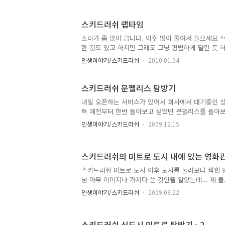
높아서 운전하기 까다롭고 해서 그냥 시점 낮은 차 
차로 사용하려고 선택하다 보니 이 차를 선택하게 되었
스키드러쉬 랩타임
광택 옐로우 발라주고 스샷 몇장 찍어 보았습니다. 실
은데 많이 비슷한가요?
소리가 좀 많이 큽니다. 아주 많이 줄여서 들으세요 
한 것도 있고 하지만 그래도 그냥 평범하게 달린 듯 
래도 달릴만 한데 서로 밀고 밀리면서 달리는 배틀은
인생이야기/스키드러쉬
2010.01.04
스키드러쉬 문팰리스 탐방기
내일 오픈하는 서비스가 있어서 회사에서 대기중인 
득 예전부터 한번 돌아보고 싶었던 문팰리스를 돌아보
분만 골라서 돌아보는데도 한참 걸리고, 전체적으로 
인생이야기/스키드러쉬
2009.12.15
고 있어서 꼼꼼히 살펴보기도 힘든 부면이 있습니다.
꿀리지 않는 Audi R8을 타고 돌아 보았습니다. 문
들었다고 어디서 들었었는데, 그래서 그런가 그림과 같
스키드러쉬의 미트로 도시 내에 있는 영화관.
는 곳이 있습니다. 이름은 Air 요트. 바람을 가르며 
해서 그렇게 이름을 지은 것 같습니다. 어떤 카페를
스키드러쉬 미트로 도시 이후 도시를 둘러보다 찍힌 
만, 휴게소의 주차장과도 같은 넓은 공터에 큰 컵이
냥 아무 이미지나 가져다 쓴 것인줄 알았는데... 제 
맞이 하고 있습니다..
통해서 해당 영화가 무엇인지 알게 되었습니다. 아래
인생이야기/스키드러쉬
2009.09.22
면 바로 답이 나오네요. ^^ 근데 첨 들어보는 영화네요.
에 관심이 없어서 그랬나 ^^;; 근데 이 영화 재미 있나
http://movie.naver.com/movie/bi/mi/basic.
스키드러쉬 신도시 미트로 탐방기 - 2