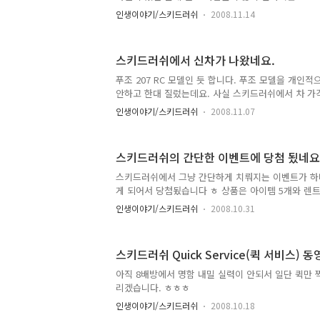
분은 여기에서 보시면 됩니다.
인생이야기/스키드러쉬
2008.11.14
스키드러쉬에서 신차가 나왔네요.
푸조 207 RC 모델인 듯 합니다. 푸조 모델을 개인
안하고 한대 질렀는데요. 사실 스키드러쉬에서 차 가
서 부담은 안됩니다 ㅎ 나중에 현질을 해서 업그레이
인생이야기/스키드러쉬
2008.11.07
봐야 겠네요. 관련 사진은 아래에 있습니다. 이쁘긴 
조 206CC(겜 상에서는 MPM CC) 모델의 뒤를 잇는
가장 스텟이 좋다고 여겨지는 미쓰비시 이클립스(겜상 
스키드러쉬의 간단한 이벤트에 당첨 됬네요
가게 정해졌으니 팔리기는 많이 팔릴지도 ^^
스키드러쉬에서 그냥 간단하게 치뤄지는 이벤트가 하
게 되어서 당첨됬습니다 ㅎ 상품은 아이템 5개와 렌
아이템은 아니네요 ㅎㅎ 상품 보다는 일단 이벤트에 
인생이야기/스키드러쉬
2008.10.31
서 먼저 들어온 12명만 아이템 5개를 받습니다 ㅎ) 그리
와 대결해서 이겼다는 거...(이긴 사람에게만 렌터카를
개 모두 결과가 좋았다는 것이 기분이 좋네요 ㅎ 아래
스키드러쉬 Quick Service(퀵 서비스) 
만 해도 1등이였는데 ㅎ 중간에 컨트롤 미스로 조금 
래도 왕링보단 빨랐으니 그나마 다행 ㅎㅎ
아직 8배방에서 명함 내밀 실력이 안되서 일단 퀵만 
리겠습니다. ㅎㅎㅎ
인생이야기/스키드러쉬
2008.10.18