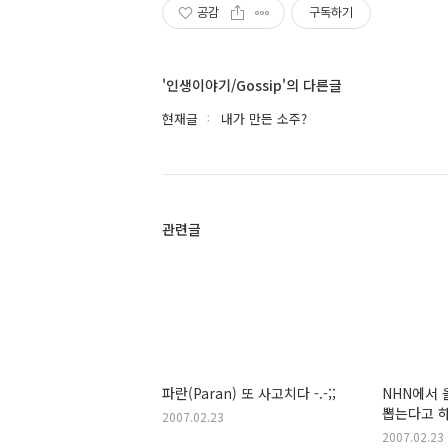
공감
구독하기
'인생이야기/Gossip'의 다른글
현재글
내가 만든 소주?
관련글
파란(Paran) 또 사고치다 -.-;;
NHN에서 
뽑는다고 하
2007.02.23
2007.02.23