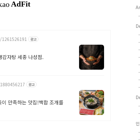
Ar
D
e/1261526191
광고
인생감자탕 세종 나성점.
/1880456217
광고
D
족이 만족하는 맛집!백합 조개를
인