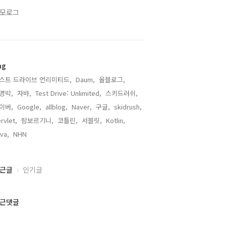
모로그
ag
스트 드라이브 언리미티드,
Daum,
올블로그,
명박,
자바,
Test Drive: Unlimited,
스키드러쉬,
이버,
Google,
allblog,
Naver,
구글,
skidrush,
rvlet,
람보르기니,
코틀린,
서블릿,
Kotlin,
va,
NHN,
근글
인기글
근댓글