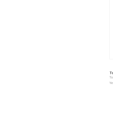
방
T
To
문
자
Ye
수