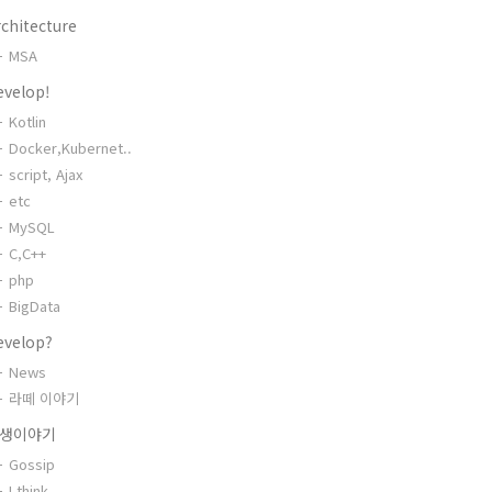
chitecture
MSA
evelop!
Kotlin
Docker,Kubernet..
script, Ajax
etc
MySQL
C,C++
php
BigData
evelop?
News
라떼 이야기
생이야기
Gossip
I think