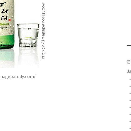
분
J
imageparody.com/