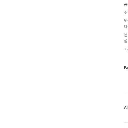
글
공
주
댓
다
본
씀.
기
페
F
이
스
북
트
위
터
플
A
러
그
인
C