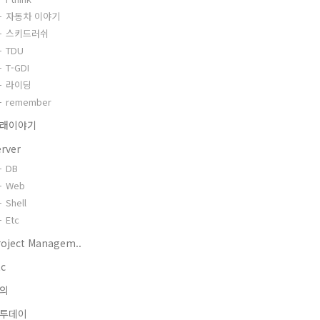
자동차 이야기
스키드러쉬
TDU
T-GDI
라이딩
remember
래이야기
erver
DB
Web
Shell
Etc
roject Managem..
tc
의
투데이