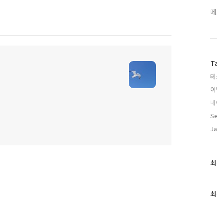
메
T
테
이
네
Se
Ja
최
최
근
글
과
최
인
기