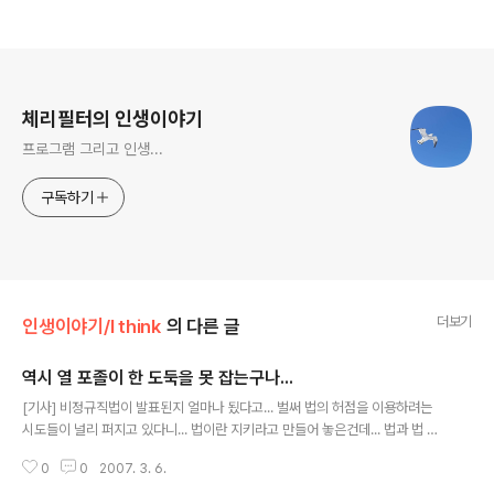
로그 정보
체리필터의 인생이야기
프로그램 그리고 인생...
구독하기
더보기
인생이야기/I think
의 다른 글
역시 열 포졸이 한 도둑을 못 잡는구나...
글 내용
[기사] 비정규직법이 발표된지 얼마나 됬다고... 벌써 법의 허점을 이용하려는
시도들이 널리 퍼지고 있다니... 법이란 지키라고 만들어 놓은건데... 법과 법 사
이를 교모하게 피해나가는 저런, 양아치 같은 경총이 있으니... 대한민국의 미래
0
0
2007. 3. 6.
는 실로 어둡기만 하구나 -.-;; 일전에 대부분의 비정규직원들을 정규직 전환해