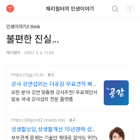
검색하기
체리필터의 인생이야기
티스토리
인생이야기/I think
불편한 진실...
체리필터
2007. 3. 6. 11:55
https://tgg.co.kr
광고
강사 강연섭외는 더공감 무료견적 빠른
섭외 수수료무료
모든 분야 강연 맞춤형 강사추천! 무료제안서
발송 국내 강사섭외 전문 플랫폼
https://jillgood2.imweb.me/
광고
성생활상담,성생활개선 15년경력 성상
담전문 박소영
부부관계 문제는 기술만 제대로 알아도 90%