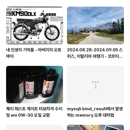
내 인생의 기억들 - 아버지의 오토
2024.08.28-2024.09.05 스
바이
위스, 이탈리아 여행기 - 코르티나
담페초, 돌로미테, 이탈리아 알프
스
체리 웨스트 게이트 터보차져 수리
mysqli bind_result에서 발생
및 eni 0W-30 오일 교환
하는 memory 오류 대처법