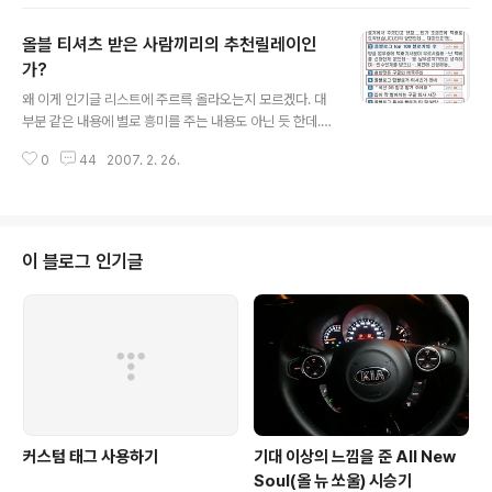
준 모 은행도... 말만 정규직으로 바꿨지... 처우는 비정규직처럼 해 주는 것은 아
닐런지... -.-;; 왠지 나도 그럴거 같다는 느낌이...
올블 티셔츠 받은 사람끼리의 추천릴레이인
가?
글 내용
왜 이게 인기글 리스트에 주르륵 올라오는지 모르겠다. 대
부분 같은 내용에 별로 흥미를 주는 내용도 아닌 듯 한데...
티셔츠 받은 분들끼리 추천교환이라도 하는걸까? 아니면
0
44
2007. 2. 26.
올블에서 티셔츠 배송한 것을 선전이라도 하고 싶어서 일
부러 관련 글들을 인기글로 올리는 것일까? 올라온다 하더
라도, 비슷한 글들이기 때문에 하나만 사람들이 많이 읽어
보지 않을까? 뭐가 뭔지는 모르겠지만... 어째든... 별로
썩... 믿음이 가지는 않는 모습이네 -.-;;
이 블로그 인기글
커스텀 태그 사용하기
기대 이상의 느낌을 준 All New
Soul(올 뉴 쏘울) 시승기