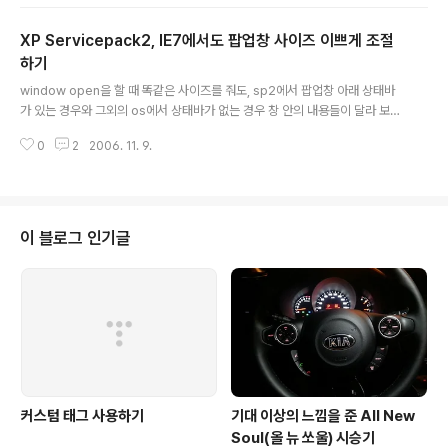
lue(M*1024)를 적어 주시면 됩니다. 그러면 서버측에서 에러 메세지($_FILE
S['userfile']['error'])가 2로 나오거나... php 4.3.0 이상에서는 UPLOAD_
XP Servicepack2, IE7에서도 팝업창 사이즈 이쁘게 조절
ERR_FORM_SIZE 라고 나옵니다. 메뉴얼에는 다음과 같이 나오네요 "MAX_
FILE_SIZE는 PHP가 확인하기도 하지만, 브라우저에 대한 권고입니다. 이 값
하기
글 내용
을 변경하는..
window open을 할 때 똑같은 사이즈를 줘도, sp2에서 팝업창 아래 상태바
가 있는 경우와 그외의 os에서 상태바가 없는 경우 창 안의 내용들이 달라 보이
는 경우가 있다. 또한 앞으로 나올 IE7의 경우에는 창 상단에 주소까지 나와서
0
2
2006. 11. 9.
많이 틀려보이는 경우가 발생한다. 이때 다음과 같은 스크립트를 사용하여 onl
oad에 넣어주면, 상당히 깔끔한 window resize가 된다. cf) Dwidth, Dhei
ght를 제대로 못 알아오는 경우가 발생할 때에는... 적당히 조절 해서 해당 수치
를 그대로 넣어주는 수 밖에 없는 듯 하다. special thanks - 행복한고니님...
귀찮게 질문 드려 알아냈습니다 ㅋ
이 블로그 인기글
커스텀 태그 사용하기
기대 이상의 느낌을 준 All New
Soul(올 뉴 쏘울) 시승기