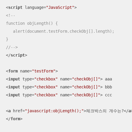
<
script
language
=
"JavaScript"
>
<!--

function objLength() {

   alert(document.testForm.checkObj[].length);

}

//-->
</
script
>
<
form
name
=
"testForm"
>
<
input
type
=
"checkbox"
name
=
"checkObj[]"
>
<
input
type
=
"checkbox"
name
=
"checkObj[]"
>
<
input
type
=
"checkbox"
name
=
"checkObj[]"
>
 ccc

<
a
href
=
"javascript:objLength();"
>
체크박스의 개수는?
</
a
</
form
>