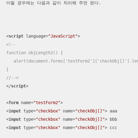
이럴 경우에는 다음과 같이 처리해 주면 된다.

<
script
language
=
"JavaScript"
>
<!--

function objLength2() {

   alert(document.forms['testForm2']['checkObj[]'].len
}

//-->
</
script
>
<
form
name
=
"testForm2"
>
<
input
type
=
"checkbox"
name
=
"checkObj[]"
>
<
input
type
=
"checkbox"
name
=
"checkObj[]"
>
<
input
type
=
"checkbox"
name
=
"checkObj[]"
>
 ccc
