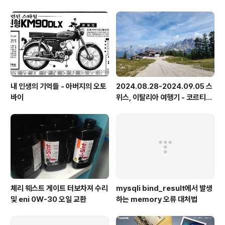
내 인생의 기억들 - 아버지의 오토
2024.08.28-2024.09.05 스
바이
위스, 이탈리아 여행기 - 코르티나
담페초, 돌로미테, 이탈리아 알프
스
체리 웨스트 게이트 터보차져 수리
mysqli bind_result에서 발생
및 eni 0W-30 오일 교환
하는 memory 오류 대처법