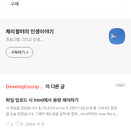
구매
로그 정보
체리필터의 인생이야기
프로그램 그리고 인생...
구독하기
더보기
Develop!/script, Ajax
의 다른 글
파일 업로드 시 html에서 용량 제어하기
글 내용
이 파일을 전송합니다: $_FILES의 error가 2번이 나오는데 왜 그러냐는 질문
을 오늘 받았습니다. 그래서 메뉴얼을 살펴 본 결과... html에서도 max file siz
e를 제어할 수 있다는 것을 알았습니다. ^^ html 폼 안에 hidden으로 다음과
2
0
2006. 11. 9.
같이 넣어주면 됩니다. 여기서 이 부분이 중요합니다. 요기에다 업로드 max va