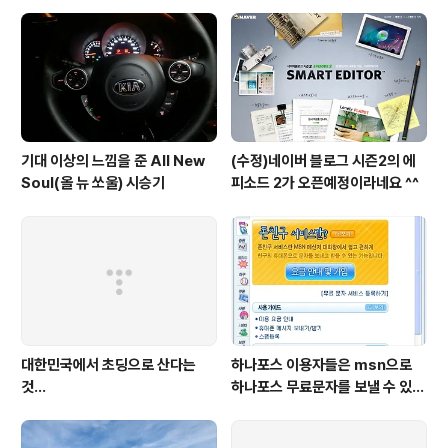
기대 이상의 느낌을 준 All New
(수정)네이버 블로그 시즌2의 에
Soul(올 뉴 쏘울) 시승기
피소드 2가 오픈예정이라네요 ^^
대한민국에서 초딩으로 산다는
하나포스 이용자들은 msn으로
것...
하나포스 무료문자를 보낼 수 있게
됬네요..