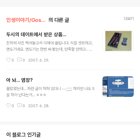
더보기
인생이야기/Gossip
의 다른 글
두시의 데이트에서 받은 상품...
글 내용
진작에 사진 찍어놓고서 이제야 올립니다. 식칼 셋트하고,
면도기네요. 면도기는 한번 써 봤는데, 만족할 만하고.. 식
칼이야 와이프가 쓰는 거라서 ㅎㅎ 아래는 사진입니다. ㅎ
0
0
2007. 6. 29.
왜 이리 이벤트 복이 많은지... ㅎㅎ
아 놔... 염장?
글 내용
몰랐었는데... 저런 글이 적혀 있다니 -.-;;;;;; 하지만 나도 5
살 차이 난다는거... ㅎㅎㅎ
0
0
2007. 6. 28.
이 블로그 인기글