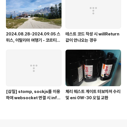
2024.08.28-2024.09.05 스
테스트 코드 작성 시 willReturn
위스, 이탈리아 여행기 - 코르티나
값이 안나오는 경우
담페초, 돌로미테, 이탈리아 알프
스
[삽질] stomp, sockjs를 이용
체리 웨스트 게이트 터보차져 수리
하여 websocket 연결 시 info
및 eni 0W-30 오일 교환
가 404로 나오는 경우