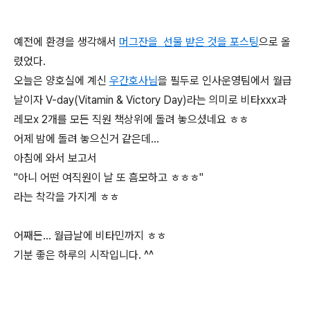
예전에 환경을 생각해서
머그잔을 선물 받은 것을 포스팅
으로 올
렸었다.
오늘은 양호실에 계신
우간호사님
을 필두로 인사운영팀에서 월급
날이자 V-day(Vitamin & Victory Day)라는 의미로 비타xxx과
레모x 2개를 모든 직원 책상위에 돌려 놓으셨네요 ㅎㅎ
어제 밤에 돌려 놓으신거 같은데...
아침에 와서 보고서
"아니 어떤 여직원이 날 또 흠모하고 ㅎㅎㅎ"
라는 착각을 가지게 ㅎㅎ
어째든... 월급날에 비타민까지 ㅎㅎ
기분 좋은 하루의 시작입니다. ^^