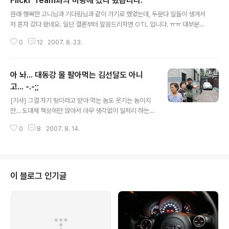
Flickr Team과의 미팅에 갔다 왔습니다.
글 내용
원래 행복한 고니님과 기다림님과 같이 가기로 했었는데, 두분다 일들이 생겨서
저 혼자 갔다 왔네요. 일단 결론부터 말씀드리자면 OTL 입니다. ㅠㅠ 대부분의
내용이 영어로 진행되어서 OTL.. 참석자 중 많은 분들이 영어로 Q&A까지 진
0
12
2007. 8. 23.
행해서 OTL...(어학원 다녀야 겠다는 생각을 가지게 했다는 -.-;;) 뭐 일부 한글
로 질문하는 분들도 계셨지만... 일단 한번 쫄아든 가슴은 ㅎㅎ 이렇게 새가슴이
래서야... -.-;; 뭐 그냥 좋은 구경했다 생각하고 돌아 왔습니다. 야후에서 근무중
아 놔... 대동강 물 팔아먹는 김선달도 아니
이신 카툴e님도 뵙고... 유명한 분들도 몇분 오셔서 아는척은 못하고 얼굴만 뵙
고 돌아 왔네요. 김창준님, 정진호님, 권순선님, 만박님 등.. ^^ 샘플 사진 몇장
고... -.-;;
글 내용
올리고, 더 보고 싶은신 분은 이곳과 이곳을 이용하시기 바랍..
[기사] 그걸 자기 땅이라고 받아 먹는 놈도 웃기는 놈이지
만... 도대체 책상에만 앉아서 아무 생각없이 일처리 하는
공무원 놈들은 도대체 뭐 하자는 것이냐? 주민들이 이해 관
0
8
2007. 8. 14.
계자가 아니라고? -.-;; 정말 할 말이 없게 만드는 공무원들
이구나... -.-;; 니들이 대신 통행료 좀 내 줘라... -.-;
이 블로그 인기글