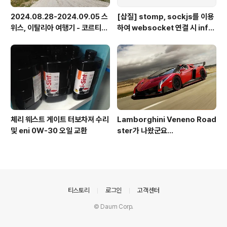
2024.08.28-2024.09.05 스
[삽질] stomp, sockjs를 이용
위스, 이탈리아 여행기 - 코르티나
하여 websocket 연결 시 info
담페초, 돌로미테, 이탈리아 알프
가 404로 나오는 경우
스
체리 웨스트 게이트 터보차져 수리
Lamborghini Veneno Road
및 eni 0W-30 오일 교환
ster가 나왔군요...
의안내
티스토리
로그인
고객센터
© Daum Corp.