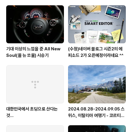
기대 이상의 느낌을 준 All New
(수정)네이버 블로그 시즌2의 에
Soul(올 뉴 쏘울) 시승기
피소드 2가 오픈예정이라네요 ^^
대한민국에서 초딩으로 산다는
2024.08.28-2024.09.05 스
것...
위스, 이탈리아 여행기 - 코르티나
담페초, 돌로미테, 이탈리아 알프
스