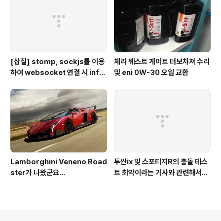
[삽질] stomp, sockjs를 이용
체리 웨스트 게이트 터보차져 수리
하여 websocket 연결 시 info
및 eni 0W-30 오일 교환
가 404로 나오는 경우
Lamborghini Veneno Road
투싼ix 및 스포티지R의 충돌 테스
ster가 나왔군요...
트 최악이라는 기사와 관련해서...