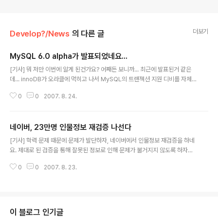
더보기
Develop?/News
의 다른 글
MySQL 6.0 alpha가 발표되었네요...
글 내용
[기사] 뭐 저만 이번에 알게 된건가요? 어째든 보니까... 최근에 발표된거 같은
데... innoDB가 오라클에 먹히고 나서 MySQL의 트랜젝션 지원 디비를 자체
개발한다고 했는데, 그 타입이 포함된 디비가 나온 듯 합니다. 성능이 얼마나 좋
0
0
2007. 8. 24.
아졌을지(또는 나빠졌을지) 모르겠는데... 뭐 기능상으로는 이노디비보다 좋게
만든다고 들었으니 ^^ 아직은 불안한 감이 좀 있고 beta라도 되면 좀 깔아서 테
스트 좀 해 봐야 겠습니다. 다운로드 사이트는 이곳에서 받으면 될 듯 ^^
네이버, 23만명 인물정보 재검증 나선다
글 내용
[기사] 학력 문제 때문에 문제가 발단하자, 네이버에서 인물정보 재검증을 하네
요. 제대로 된 검증을 통해 잘못된 정보로 인해 문제가 불거지지 않도록 하자는
의미 같네요 ^^ 핫라인 설치도 해서 잘못된 정보는 빠른 시간 내에 업데이트 될
0
0
2007. 8. 23.
수 있도록 하니 조금 더 정확한 정보가 될 수 있겠네요. 하지만, 본인(인물)이 거
짓말을 하게되면, 검증할 방법이 현재로서는 없기에, 완전히 학력 문제와 같은
것들이 해결 될 수 있을지 모르겠습니다. ^^ 덧. 또 이러한 노력에 대해서도 '네
이버까'들은 무어라 말들을 할지 겁난다 -.-;;
이 블로그 인기글