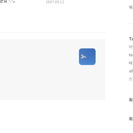
 -.-;;
2007.09.12
메
T
이
N
테
al
스
최
최
근
글
과
최
인
기