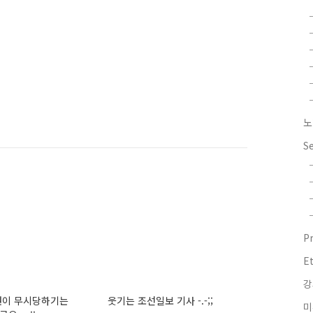
노
S
P
E
강
권이 무시당하기는
웃기는 조선일보 기사 -.-;;
미