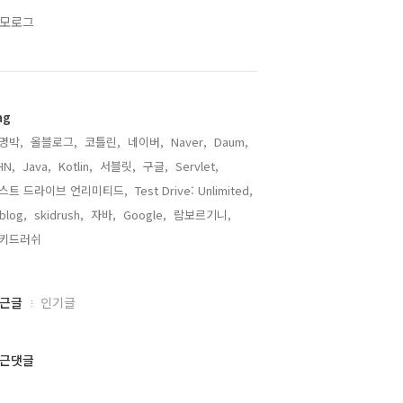
모로그
ag
명박,
올블로그,
코틀린,
네이버,
Naver,
Daum,
HN,
Java,
Kotlin,
서블릿,
구글,
Servlet,
스트 드라이브 언리미티드,
Test Drive: Unlimited,
lblog,
skidrush,
자바,
Google,
람보르기니,
키드러쉬,
근글
인기글
근댓글