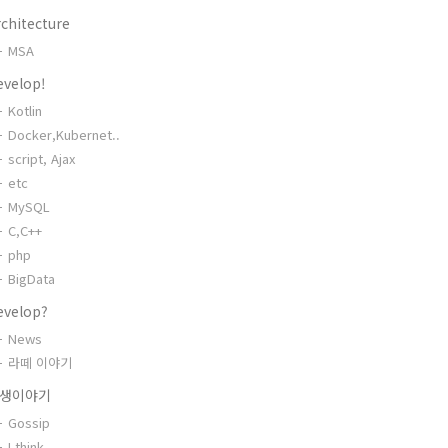
chitecture
MSA
evelop!
Kotlin
Docker,Kubernet..
script, Ajax
etc
MySQL
C,C++
php
BigData
evelop?
News
라떼 이야기
생이야기
Gossip
I think