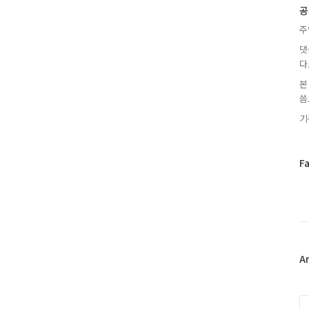
글
공
주
댓
다
본
씀.
기
페
F
이
스
북
트
위
터
플
A
러
그
인
C