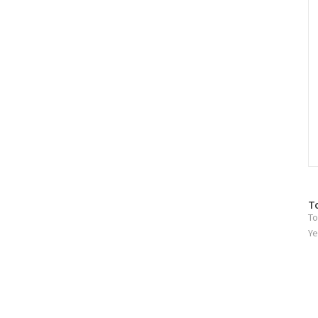
방
T
To
문
자
Ye
수