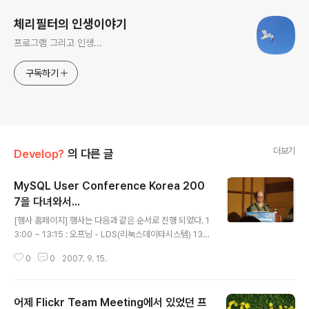
체리필터의 인생이야기
프로그램 그리고 인생...
구독하기
더보기
Develop?
의 다른 글
MySQL User Conference Korea 200
7을 다녀와서...
글 내용
[행사 홈페이지] 행사는 다음과 같은 순서로 진행 되었다. 1
3:00 ~ 13:15 : 오프닝 - LDS(리눅스데이타시스템) 13:1
5 ~ 14:00 : [세션1] Overview of MySQL HA Soluti
0
0
2007. 9. 15.
ons (Jimmy Guerrero -Senior Product Manage
r) 14:00 ~ 14:45 : [세션2] Web 2.0 and Emerging
web technologies (Brian Acker - Director of Arc
어제 Flickr Team Meeting에서 있었던 프
hitecture) 14:45 ~ 15:05 : Coffee Break15:05 ~ 1