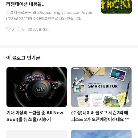
5:50 : [세션3] Migrating from Oracle to MySQL (J
리젠테이션 내용들...
글 내용
immy Guerrero -Senior Product Manager) 15:5
파일 다운로드는 http://upcoming.yahoo.com/even
0 ~ 16:..
t/236692/ 가장 아래에 코멘트로 나와 있습니다.
0
0
2007. 8. 23.
이 블로그 인기글
기대 이상의 느낌을 준 All New
(수정)네이버 블로그 시즌2의 에
Soul(올 뉴 쏘울) 시승기
피소드 2가 오픈예정이라네요 ^^