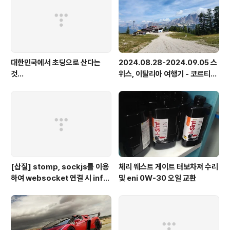
대한민국에서 초딩으로 산다는
2024.08.28-2024.09.05 스
것...
위스, 이탈리아 여행기 - 코르티나
담페초, 돌로미테, 이탈리아 알프
스
[삽질] stomp, sockjs를 이용
체리 웨스트 게이트 터보차져 수리
하여 websocket 연결 시 info
및 eni 0W-30 오일 교환
가 404로 나오는 경우