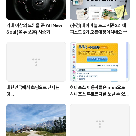
기대 이상의 느낌을 준 All New
(수정)네이버 블로그 시즌2의 에
Soul(올 뉴 쏘울) 시승기
피소드 2가 오픈예정이라네요 ^^
대한민국에서 초딩으로 산다는
하나포스 이용자들은 msn으로
것...
하나포스 무료문자를 보낼 수 있게
됬네요..