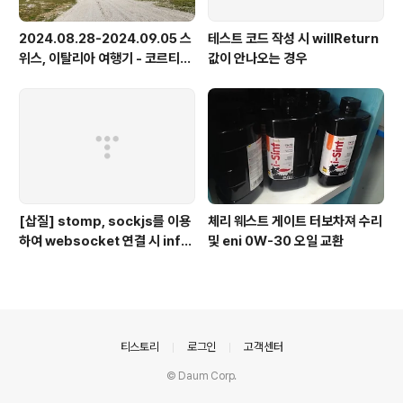
2024.08.28-2024.09.05 스
테스트 코드 작성 시 willReturn
위스, 이탈리아 여행기 - 코르티나
값이 안나오는 경우
담페초, 돌로미테, 이탈리아 알프
스
[삽질] stomp, sockjs를 이용
체리 웨스트 게이트 터보차져 수리
하여 websocket 연결 시 info
및 eni 0W-30 오일 교환
가 404로 나오는 경우
의안내
티스토리
로그인
고객센터
© Daum Corp.