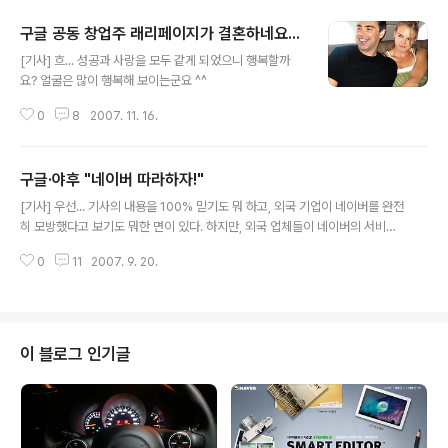
구글 공동 창업주 래리페이지가 결혼하네요...
글 내용
[기사] 흐... 성공과 사랑을 모두 같게 되었으니 행복할까
요? 얼굴은 많이 행복해 보이는군요 ^^
0
8
2007. 11. 16.
구글·야후 "네이버 따라하자!"
글 내용
[기사] 우선... 기사의 내용을 100% 믿기도 뭐 하고, 외국 기업이 네이버를 완전
히 모방했다고 보기도 뭐한 면이 있다. 하지만, 외국 업체들이 네이버의 서비스
를 비슷하게 흉내내서 성공하고 있는데, 이런 것들이 성공적인 비즈니스 모델이
0
11
2007. 9. 20.
된다면 조금 아쉬운 면이 있네요. 특허라는 것이 조금만 틀려져도 완벽하게 방
어하기 힘든 체제이니... 약간만 변경한 후 따라하면, 어떻게 막을 수도 없을 듯
하네요... nhn이 글로벌 기업으로서 먼저 서비스를 글로벌 시장에 내 놓고 했다
면, 그리 쉽게 이런 형국이 되지는 않았을 듯 한데... 우선은 nhn이 일본 시장에
진출하는데 있어서 성공을 꼭 해야 할 듯... 야후의 Answers 서비스가 성공한
이 블로그 인기글
것도 안타까운데... 다른 내용들 역시 글로벌 시장에서 먹혀들어간..