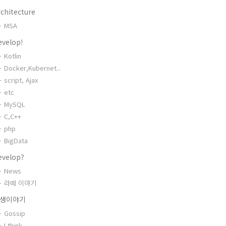
chitecture
MSA
evelop!
Kotlin
Docker,Kubernet..
script, Ajax
etc
MySQL
C,C++
php
BigData
evelop?
News
라떼 이야기
생이야기
Gossip
I think