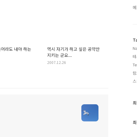
메
T
Na
들어라도 내야 하는
역시 자기가 하고 싶은 공약만
지키는 군요...
테
2007.12.26
Te
람
스
최
최
근
글
과
최
인
기