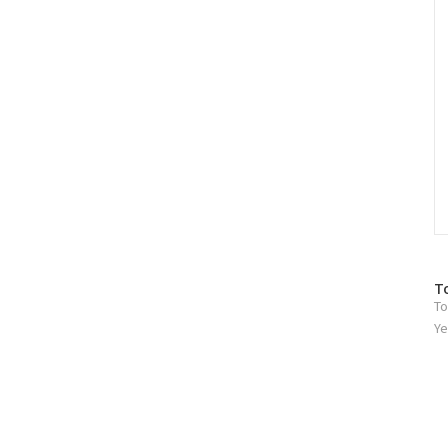
방
T
To
문
자
Ye
수