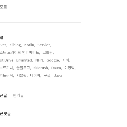
모로그
ag
ver,
allblog,
Kotlin,
Servlet,
스트 드라이브 언리미티드,
코틀린,
st Drive: Unlimited,
NHN,
Google,
자바,
보르기니,
올블로그,
skidrush,
Daum,
이명박,
키드러쉬,
서블릿,
네이버,
구글,
Java,
근글
인기글
근댓글