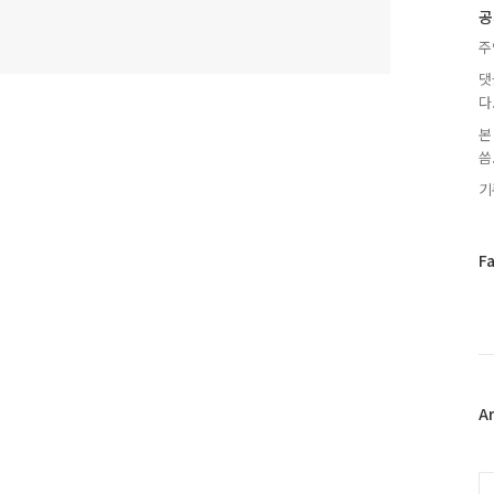
글
공
주
댓
다
본
씀.
기
페
F
이
스
북
트
위
터
플
A
러
그
인
C