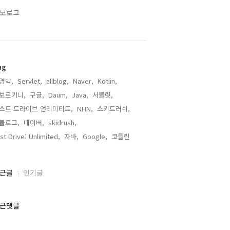
모로그
ag
명박,
Servlet,
allblog,
Naver,
Kotlin,
보르기니,
구글,
Daum,
Java,
서블릿,
스트 드라이브 언리미티드,
NHN,
스키드러쉬,
블로그,
네이버,
skidrush,
st Drive: Unlimited,
자바,
Google,
코틀린,
근글
인기글
근댓글