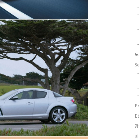
노
S
P
E
강
미