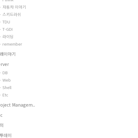
자동차 이야기
스키드러쉬
TDU
T-GDI
라이딩
remember
래이야기
erver
DB
Web
Shell
Etc
roject Managem..
tc
의
투데이