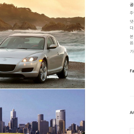
글
공
주
댓
다
본
씀.
기
페
F
이
스
북
트
위
터
플
A
러
그
인
C