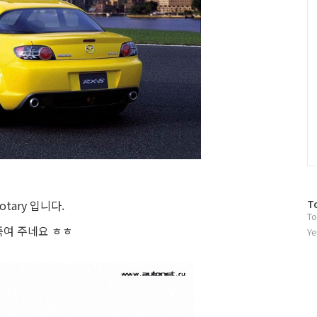
방
tary 입니다.
T
To
문
 죽여 주네요 ㅎㅎ
자
Ye
수