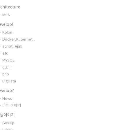
chitecture
MSA
evelop!
Kotlin
Docker,Kubernet..
script, Ajax
etc
MySQL
C,C++
php
BigData
evelop?
News
라떼 이야기
생이야기
Gossip
I think