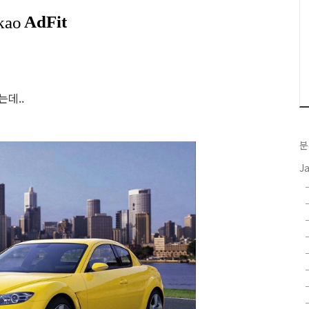
데..
분
J