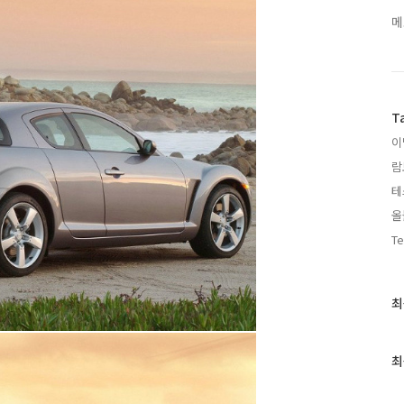
메
T
이
람
테
올
Te
최
최
근
글
과
최
인
기