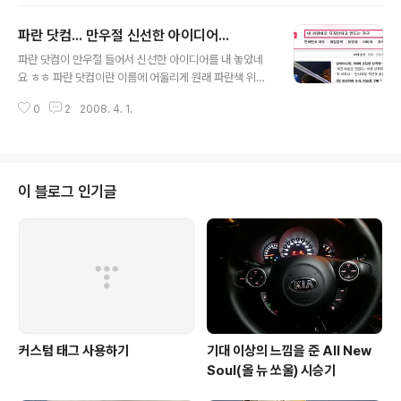
포브스가 선정한 '글로벌 2000' 기업에 올랐네요. 관련 기
사를 인용하자면, "그나마 국내 포털 1위 NHN이 1천944
파란 닷컴... 만우절 신선한 아이디어...
위에 진입했다는 점은 두드러진 변화다. 비록 구글의 213
글 내용
위에 비하면 아직 비교가 어렵지만 일단 첫 진입이라는데
파란 닷컴이 만우절 들어서 신선한 아이디어를 내 놓았네
의미가 있다." 라고 써 있네요 ^^ 일단 2000위 안에 올랐
요 ㅎㅎ 파란 닷컴이란 이름에 어울리게 원래 파란색 위주
다는 것에 대단하다는 생각이 들고, 4자리 수가 아닌 3자
의 사이트였는데 오늘 들어가 본 파란 닷컴의 디자인은 아
리수 순위에 머지 않은 시일에 들었으면 좋겠다는 생각이
0
2
2008. 4. 1.
래와 같이 변해 있었습니다. 로고에 마우스를 올리면 뻥이
듭니다.
요 란 문구와 함께 오늘만 만우절이라서 그렇게 했다는 문
구가 나옵니다. 나름 신선한 아이디어를 통해 재밌게 표현
한 것이 좋네요. 그런데 이런 것들을 보면서 드는 생각은 조
금 안습 ^^;; 기존에 썼던 포스트 중 2008/02/20 - [Pro
이 블로그 인기글
gram?/News] - 파리 날리는 파란? 내용도 그렇고 어째
하는 것마다 일회성 이벤트로만 끝나고 지속적인 사람들의
관심을 별로 못 받는 듯 해서... 안타깝기만 합니다. 후발 주
자로서 선두주자를 따라 간다는 건 그리 쉬운게 아닌가 봅
니다.
커스텀 태그 사용하기
기대 이상의 느낌을 준 All New
Soul(올 뉴 쏘울) 시승기