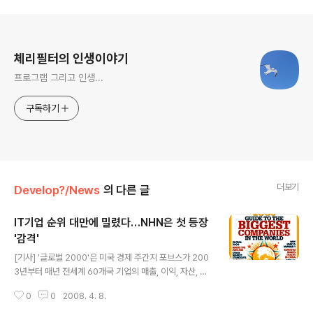
로그 정보
체리필터의 인생이야기
프로그램 그리고 인생...
구독하기
더보기
Develop?/News
의 다른 글
IT기업 순위 대만에 밀렸다…NHN은 첫 등장
'감격'
글 내용
[기사] '글로벌 2000'은 미국 경제 주간지 포브스가 200
3년부터 매년 전세계 60개국 기업의 매출, 이익, 자산, 시
가총액 등을 분석하여 발표하는 순위자료로, 세계 유수 기
0
0
2008. 4. 8.
업들의 경쟁력을 한눈에 파악할 수 있는 지표인데, NHN이