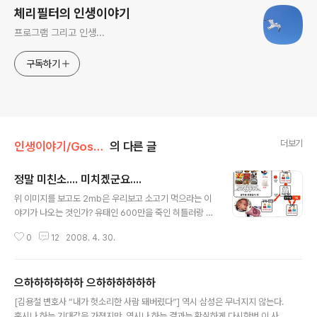
체리필터의 인생이야기
프로그램 그리고 인생...
구독하기
더보기
인생이야기/Gossip
의 다른 글
정말 미친소.... 미치겠군요....
글 내용
위 이미지를 보고도 2mb은 우리보고 소고기 먹으라는 이
야기가 나오는 것인가? 유태인 600만을 죽인 히틀러랑 다
를게 무엇인가... 국민 전체를 죽일 참인가? 산속에 들어가
0
12
2008. 4. 30.
서 직접 유기농으로 농사 지으며, 풀만 먹으면서 살라는 건
가? 정말 광우병 걸려 미치기 전에... 2mb 때문에 미쳐 죽
을 지경이다 -.-;;;;; 덧. 아래 동영상은 더욱더 충격적입니
으하하하하하하 으하하하하하하
다. -.-;;;
글 내용
[김용철 변호사 “내가 헛소리한 사람 돼버렸다”] 역시 삼성은 무너지지 않는다.
혹시나 하는 기대감을 가졌지만, 역시나 하는 결과는 확실하게 다시한번 이 사