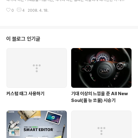
회가 돌아가는 순리를 나에게 각인 시켜 줬다. 엊그제였나 [`BBK 의혹' 김경준
0
4
2008. 4. 18.
징역 10년ㆍ벌금 150억(2보)]란 기사를 보고 역시 권력을 가지고 있으면 어떤
개ㅈㄹ을 해도 떵떵 거리며 잘 살 수 있고... 그렇지 못하고 권력에서 밀려나면,
바로 바보, 등신 되는 걸 느꼈는데... 오늘 사회는 내가 그걸 제대로 못 느꼈을까
봐 다시한번 확인 시켜주고 재차 강조시켜 주고 있다. 이 세상 살면서 무엇이 진
실인지 알지 못하고 헷깔리는 경우가 대부분인데.. '유전무죄 무전유죄' 그리고
이 블로그 인기글
'유권무죄 무권유죄'라는 말 하나만큼은 확실히 옳은 말임을 알게 되었다..
커스텀 태그 사용하기
기대 이상의 느낌을 준 All New
Soul(올 뉴 쏘울) 시승기