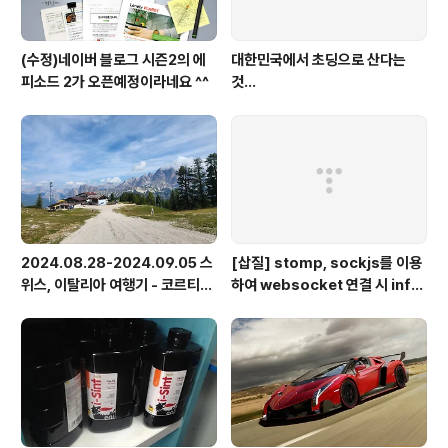
(수정)네이버 블로그 시즌2의 에
대한민국에서 초딩으로 산다는
피소드 2가 오픈예정이라네요 ^^
것...
2024.08.28-2024.09.05 스
[삽질] stomp, sockjs를 이용
위스, 이탈리아 여행기 - 코르티나
하여 websocket 연결 시 info
담페초, 돌로미테, 이탈리아 알프
가 404로 나오는 경우
스