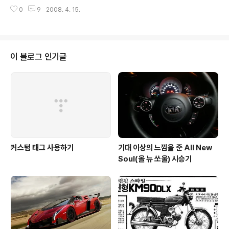
tp://blog.naver.com/ndesktop/20049640873 에
0
9
2008. 4. 15.
댓글이나 트랙백 거시면 됩니다. 물론 홍보 게시물을 블로
그로 퍼 가야 됩니다. ㅎㅎ
이 블로그 인기글
커스텀 태그 사용하기
기대 이상의 느낌을 준 All New
Soul(올 뉴 쏘울) 시승기