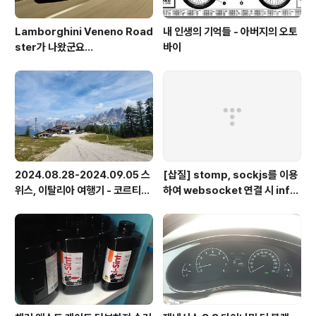
Lamborghini Veneno Road
내 인생의 기억들 - 아버지의 오토
ster가 나왔군요...
바이
2024.08.28-2024.09.05 스
[삽질] stomp, sockjs를 이용
위스, 이탈리아 여행기 - 코르티나
하여 websocket 연결 시 info
담페초, 돌로미테, 이탈리아 알프
가 404로 나오는 경우
스