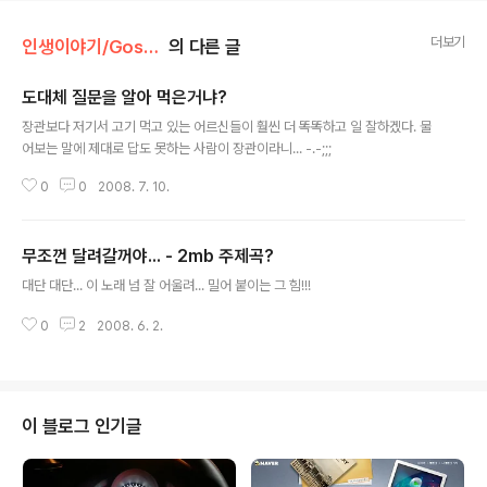
더보기
인생이야기/Gossip
의 다른 글
도대체 질문을 알아 먹은거냐?
글 내용
장관보다 저기서 고기 먹고 있는 어르신들이 훨씬 더 똑똑하고 일 잘하겠다. 물
어보는 말에 제대로 답도 못하는 사람이 장관이라니... -.-;;;
0
0
2008. 7. 10.
무조껀 달려갈꺼야... - 2mb 주제곡?
글 내용
대단 대단... 이 노래 넘 잘 어울려... 밀어 붙이는 그 힘!!!
0
2
2008. 6. 2.
이 블로그 인기글