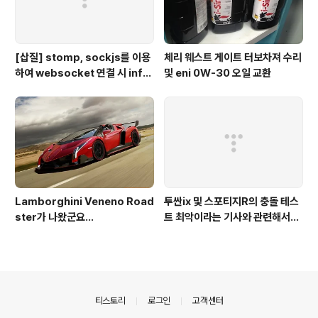
[삽질] stomp, sockjs를 이용
체리 웨스트 게이트 터보차져 수리
하여 websocket 연결 시 info
및 eni 0W-30 오일 교환
가 404로 나오는 경우
Lamborghini Veneno Road
투싼ix 및 스포티지R의 충돌 테스
ster가 나왔군요...
트 최악이라는 기사와 관련해서...
의안내
티스토리
로그인
고객센터