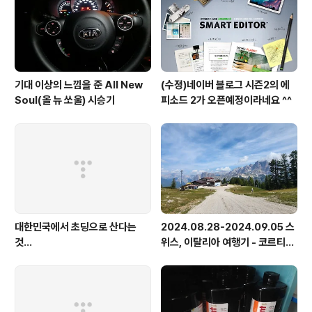
기대 이상의 느낌을 준 All New
(수정)네이버 블로그 시즌2의 에
Soul(올 뉴 쏘울) 시승기
피소드 2가 오픈예정이라네요 ^^
대한민국에서 초딩으로 산다는
2024.08.28-2024.09.05 스
것...
위스, 이탈리아 여행기 - 코르티나
담페초, 돌로미테, 이탈리아 알프
스