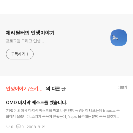
로그 정보
체리필터의 인생이야기
프로그램 그리고 인생...
구독하기
더보기
인생이야기/스키드러쉬
의 다른 글
OMD 마지막 퀘스트를 깼습니다.
글 내용
71랩이 되어서 마지막 퀘스트를 깨고 나면 엔딩 동영상이 나오는데 fraps로 녹
화해서 올립니다. 소리가 녹음이 안됬는데, fraps 옵션에는 분명 녹음 될것처럼
되어 있으면서 -.-;; 영상이 얼마 안되는거 같은데도 1.99 GB 되어서 엠군 말고
0
0
2008. 8. 21.
는 올릴때가 없더군요 ㅎ 마지막 퀘가 Area71 구역을 2바퀴인가 도는 것인데