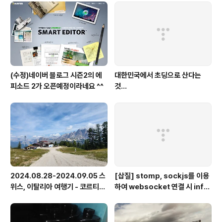
(수정)네이버 블로그 시즌2의 에
대한민국에서 초딩으로 산다는
피소드 2가 오픈예정이라네요 ^^
것...
2024.08.28-2024.09.05 스
[삽질] stomp, sockjs를 이용
위스, 이탈리아 여행기 - 코르티나
하여 websocket 연결 시 info
담페초, 돌로미테, 이탈리아 알프
가 404로 나오는 경우
스