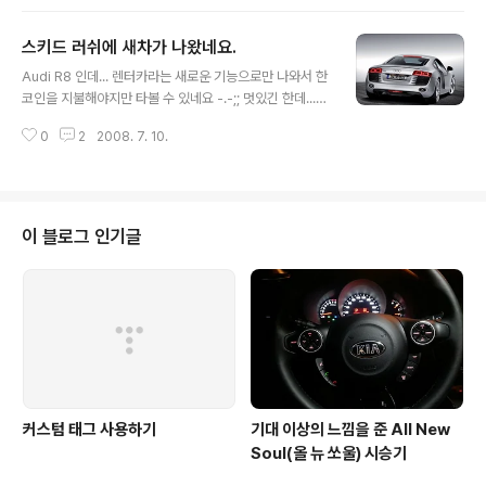
속도가 첨에 좀 아슬아슬하게 모자르는 듯 하여 가속 증가 용액과 속도 증가용
액을 써가면서 했습니다. 부스터라도 빨리 차면 좋겠지만 구역 안에서는 콤보도
스키드 러쉬에 새차가 나왔네요.
없고 -.-;;;;;;;;; 어째든 이제는 배틀과 퀵 두가지에만 신경을 써야 겠네요 ㅎ
글 내용
Audi R8 인데... 렌터카라는 새로운 기능으로만 나와서 한
코인을 지불해야지만 타볼 수 있네요 -.-;; 멋있긴 한데...
나중에 한번 기획 혹 있을 때 타 봐야 겠습니다. ㅎ
0
2
2008. 7. 10.
이 블로그 인기글
커스텀 태그 사용하기
기대 이상의 느낌을 준 All New
Soul(올 뉴 쏘울) 시승기