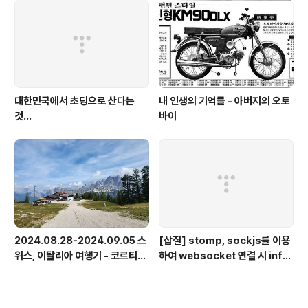
대한민국에서 초딩으로 산다는
내 인생의 기억들 - 아버지의 오토
것...
바이
2024.08.28-2024.09.05 스
[삽질] stomp, sockjs를 이용
위스, 이탈리아 여행기 - 코르티나
하여 websocket 연결 시 info
담페초, 돌로미테, 이탈리아 알프
가 404로 나오는 경우
스