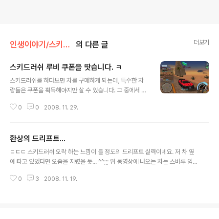
더보기
인생이야기/스키드러쉬
의 다른 글
스키드러쉬 루비 쿠폰을 땃습니다. ㅋ
글 내용
스키드러쉬를 하다보면 차를 구매하게 되는데, 특수한 차
량들은 쿠폰을 획득해야지만 살 수 있습니다. 그 중에서 가
장 따기 힘들다는 루비(Ruby)쿠폰을 획득 했습니다. 실제
0
0
2008. 11. 29.
차량명은 BMW Z8로서 007시리즈 19번째에 나온 차량
입니다. 네이버 뉴스에서도 나왔네요. 실제 차량 이미지는
아래와 같습니다. 그리고 게임상에서의 이미지는 여기를
환상의 드리프트...
클릭해서 보실 수 있습니다. ㅋ 쿠폰을 이용해서 그냥 차를
글 내용
살까, 아니면 쿠폰을 경매장에 내 놓을까 고민 중입니다. ^^
ㄷㄷㄷ 스키드러쉬 오락 하는 느낌이 들 정도의 드리프트 실력이네요. 저 차 옆
이제 배틀만 즐기면서 해야 겠네요 ㅋ
에 타고 있었다면 오줌을 지렸을 듯... ^^;;; 위 동영상에 나오는 차는 스바루 임
프레자 입니다. 스키드러쉬에서는 가속이 최고인 임팩트란 차로 나오죠 ㅎ 아래
0
3
2008. 11. 19.
동영상이랑 비교해 보세요 ㅎㅎ 오락에서 하는 것이 무색해 질 정도이니 ^^;;