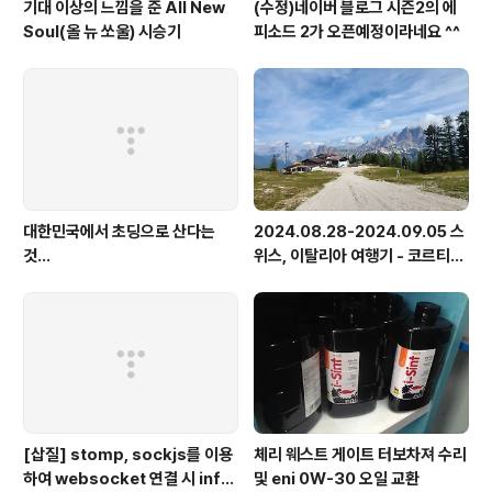
기대 이상의 느낌을 준 All New
(수정)네이버 블로그 시즌2의 에
Soul(올 뉴 쏘울) 시승기
피소드 2가 오픈예정이라네요 ^^
대한민국에서 초딩으로 산다는
2024.08.28-2024.09.05 스
것...
위스, 이탈리아 여행기 - 코르티나
담페초, 돌로미테, 이탈리아 알프
스
[삽질] stomp, sockjs를 이용
체리 웨스트 게이트 터보차져 수리
하여 websocket 연결 시 info
및 eni 0W-30 오일 교환