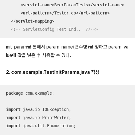
<
servlet-name
>
BeerParamTests
</
servlet-name
>
<
url-pattern
>
/Tester.do
</
url-pattern
>
</
servlet-mapping
>
<!-- ServletConfig Test End... //-->
init-param을 통해서 param-name(변수명)을 정하고 param-va
lue에 값을 넣은 후 사용할 수 있다.
2. com.example.TestInitParams.java 작성
package
 com.example;

import
import
import
 java.util.Enumeration;
