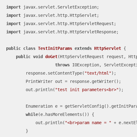
import
import
import
import
 javax.servlet.http.HttpServletResponse;

public
class
TestInitParams
extends
HttpServlet
{

public
void
doGet
(HttpServletRequest request, Htt
throws
 IOException, ServletExcept
        response.setContentType(
"text/html"
);

        PrintWriter out = response.getWriter();

        out.println(
"test init parameters<br>"
);

        Enumeration e = getServletConfig().getInitPara
while
(e.hasMoreElements()) {

            out.println(
"<br>param name = "
 + e.nextE
        }
