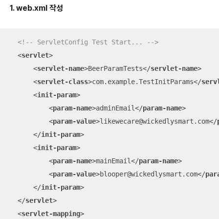
1. web.xml 작성
<!-- ServletConfig Test Start... -->
<
servlet
>
<
servlet-name
>
BeerParamTests
</
servlet-name
>
<
servlet-class
>
com.example.TestInitParams
</
serv
<
init-param
>
<
param-name
>
adminEmail
</
param-name
>
<
param-value
>
likewecare@wickedlysmart.com
</
</
init-param
>
<
init-param
>
<
param-name
>
mainEmail
</
param-name
>
<
param-value
>
blooper@wickedlysmart.com
</
par
</
init-param
>
</
servlet
>
<
servlet-mapping
>