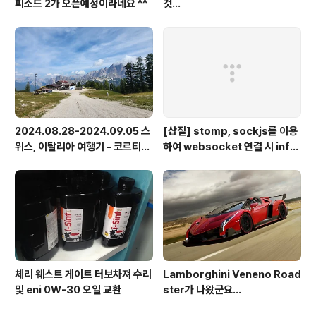
피소드 2가 오픈예정이라네요 ^^
것...
2024.08.28-2024.09.05 스
[삽질] stomp, sockjs를 이용
위스, 이탈리아 여행기 - 코르티나
하여 websocket 연결 시 info
담페초, 돌로미테, 이탈리아 알프
가 404로 나오는 경우
스
체리 웨스트 게이트 터보차져 수리
Lamborghini Veneno Road
및 eni 0W-30 오일 교환
ster가 나왔군요...