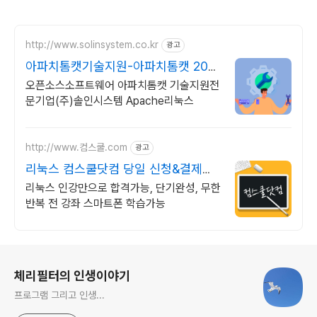
http://www.solinsystem.co.kr
광고
아파치톰캣기술지원-아파치톰캣 20년
이상 기술지원 노하우
오픈소스소프트웨어 아파치톰캣 기술지원전
문기업(주)솔인시스템 Apache리눅스
http://www.컴스쿨.com
광고
리눅스 컴스쿨닷컴 당일 신청&결제시
기프티콘!
리눅스 인강만으로 합격가능, 단기완성, 무한
반복 전 강좌 스마트폰 학습가능
로그 정보
체리필터의 인생이야기
프로그램 그리고 인생...