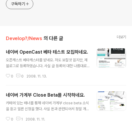
구독하기
더보기
Develop?/News
의 다른 글
네이버 OpenCast 베타 테스트 모집하네요.
글 내용
오픈캐스트 베타캐스터를 받네요. 저도 보잘것 없지만, 제
블로그로 등록하였습니다. 사실 글 등록에 대한 나름대로
압박감을 받긴 하는데, 제대로 된 글을 써본 적이 없어서 이
0
0
2008. 11. 13.
렇게라도 한번 등록하고 써볼려고 합니다. ^^ 이 기회를 삼
아 좋은 글을 쓸 수 있었으면 좋겠네요. 베타캐스터가 되고
싶으신 분은 http://campaign.naver.com/opencast-
네이버 가계부 Close Beta를 시작하네요.
beta 에서 신청하시면 됩니다.
글 내용
카페에 있는 배너를 통해 네이버 가계부 close beta 소식
을 듣고 얼른 신청을 했다. 사실 돈과 관련되어서 정말 개념
없이 살고 있어서 내가 얼마를 버는지, 얼마를 쓰는지 계산
0
1
2008. 11. 11.
도 안하고 사는 사람인데... 그래서 그런가 더더욱 돈을 꼼
꼼하게 한번쯤은 관리해 보고 싶었는데 이렇게 가계부가