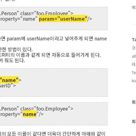
메
.Person" class="foo.Employee">
property="name"
param="userName"
/>
면 param에 userName이라고 넣어주게 되면 name
T
코
단한 방법이 있다.
빈 프로퍼티의 이름과 같게 되면 자동으로 들어가게 된다.
al
어 줘도 된다.
테
Te
"name"
>
Na
serID">
최
최
.Person" class="foo.Employee">
근
roperty="
name
"/>
글
과
최
인
기
 객체의 모든 이름이 같다면 더욱더 간단하게 아래와 같이