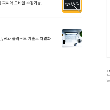
5일 피씨와 모바일 수강가능.
, AI와 클라우드 기술로 차별화
방
T
To
문
자
Ye
수