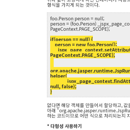
형식을 가지게 되는 것이다.
foo.Person person = null;
person = (foo.Person) _jspx_page_co
PageContext.PAGE_SCOPE);
if(person == null) {
person = new foo.Person();
_jspx_page_context.setAttribut
PageContext.PAGE_SCOPE);
org.apache.jasper.runtime.JspRun
helper(
_jspx_page_context.findAttr
null, false);
}
없다면 해당 객체를 만들어서 할당하고, 값을
아래 "org.apache.jasper.runtime.J
하는 코드이므로 어떤 식으로 처리되는지 자
* 다형성 사용하기