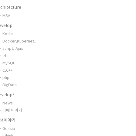
chitecture
MSA
evelop!
Kotlin
Docker,Kubernet..
script, Ajax
etc
MySQL
C,C++
php
BigData
evelop?
News
라떼 이야기
생이야기
Gossip
I think