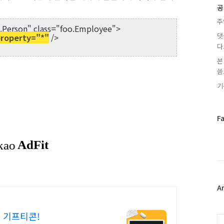
글
공
주
.Person" class="foo.Employee">
댓
roperty="*"
/>
다
본
씀.
기
페
F
이
스
북
트
위
터
플
A
러
그
 기프티콘!
인
C