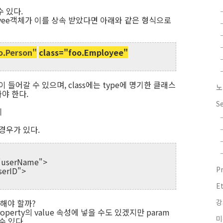
 있다.
ployee객체가 이를 상속 받았다면 아래와 같은 형식으로
o.Person"
class="foo.Employee"
 들어갈 수 있으며, class에는 type에 명기한 클래스
노
야 한다.
S
기
 경우가 있다.
"userName">
P
serID">
E
리해야 할까?
강
Property의 value 속성에 넣을 수도 있겠지만 param
미
수 있다.