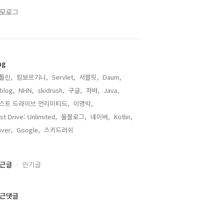
모로그
ag
틀린,
람보르기니,
Servlet,
서블릿,
Daum,
lblog,
NHN,
skidrush,
구글,
자바,
Java,
스트 드라이브 언리미티드,
이명박,
st Drive: Unlimited,
올블로그,
네이버,
Kotlin,
ver,
Google,
스키드러쉬,
근글
인기글
근댓글