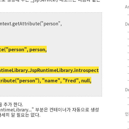
Ar
ntext.getAttribute("person",
D
e("person", person,
timeLibrary.JspRuntimeLibrary.introspect
ibute("person"), "name", "Fred", null,
D
 추가 한다.
spRuntimeLibrary..." 부분은 컨테이너가 자동으로 생성
인
세히 알 필요는 없다.