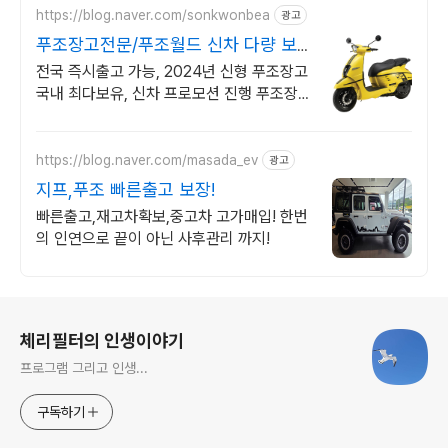
https://blog.naver.com/sonkwonbea
광고
푸조장고전문/푸조월드 신차 다량 보
유 즉시출고가능
전국 즉시출고 가능, 2024년 신형 푸조장고
국내 최다보유, 신차 프로모션 진행 푸조장고
전문으로 신차판매 및 정비
https://blog.naver.com/masada_ev
광고
지프,푸조 빠른출고 보장!
빠른출고,재고차확보,중고차 고가매입! 한번
의 인연으로 끝이 아닌 사후관리 까지!
로그 정보
체리필터의 인생이야기
프로그램 그리고 인생...
구독하기