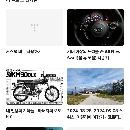
이 블로그 인기글
차량 성능이 많이 증가했겠지만 어째든 80대 랩에서 저정
도 기록이 나온다는 것을 보아 기분이 좋습니다. 그나 저나
얼른 80파츠 득, 귀속 1등 득해야 할텐데요 ㅎㅎ
커스텀 태그 사용하기
기대 이상의 느낌을 준 All New
Soul(올 뉴 쏘울) 시승기
내 인생의 기억들 - 아버지의 오토
2024.08.28-2024.09.05 스
바이
위스, 이탈리아 여행기 - 코르티나
담페초, 돌로미테, 이탈리아 알프
스