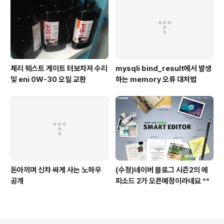
체리 웨스트 게이트 터보차져 수리
mysqli bind_result에서 발생
및 eni 0W-30 오일 교환
하는 memory 오류 대처법
돈아끼며 신차 싸게 사는 노하우
(수정)네이버 블로그 시즌2의 에
공개
피소드 2가 오픈예정이라네요 ^^