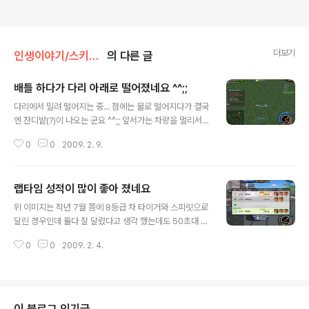
더보기
인생이야기/스키드러쉬
의 다른 글
배틀 하다가 다리 아래로 떨어졌네요 ^^;;
글 내용
다리에서 밀려 떨어지는 중... 첨에는 물로 떨어지다가 결국
엔 잔디밭(?)이 나오는 군요 ^^;; 앞서가는 차량을 멀리서
멍 하니 처다 보기만 할 뿐 -.-;;;;;;; 아무 생각없이 앞으로
0
0
2009. 2. 9.
달려가니 다시 도로 위로 올라가네요. 그나 저나 너무나도
차량 스펙이 좋고, 잘 달리는 사람들이 많아서 배틀 하기가
여간 힘든게 아니네요 ㅎ
랩타임 성적이 많이 좋아 졌네요
글 내용
위 이미지는 작년 7월 쯤에 8등급 차 타이거와 스피릿으로
달린 경우인데 둘다 잘 달렸다고 생각 했는데도 50초대 나
왔던 기록입니다. 가장 최근에 같은 맵에서 달린 기록은 아
0
0
2009. 2. 4.
래 스샷과 같습니다. 차도 9등급 MPM7으로 바뀌고 귀속
이랑 기타 km 옵션 달린 파츠, 부스터 옵션 달린 파츠 등을
끼고 달린 거지만 어째든 20초 정도 향상된 기록을 세우고
있네요. 위 스샷에서 최고 기록인 94Lv 차량이 세운 기록
보다도 빠르네요 ㅋㅋ 물론 그때보다도 현재 많은 분들의