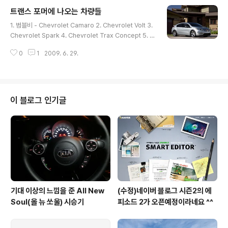
듯.... 폭스바겐 + 아우디 + 람보르기니가 합쳐지니 차 정
트랜스 포머에 나오는 차량들
말 맘에 들게 나오는 군요... 스키드러쉬에서 나오면 바로
글 내용
지르겠습니다. ㅎㅎ
1. 범블비 - Chevrolet Camaro 2. Chevrolet Volt 3.
Chevrolet Spark 4. Chevrolet Trax Concept 5. C
hevrolet Stingray Concept 뭐 그 외에도 프라임하고
0
1
2009. 6. 29.
GMC에서 나오는 큰 트럭같은 차량 하나 있는데... 사진을
잘 못찾겠네요... 뭐 영화는 일단 그냥 그렇게 봤고... 1탄에
비해 새로울 것이 없으니 일단 흥미는 ^^;;
이 블로그 인기글
기대 이상의 느낌을 준 All New
(수정)네이버 블로그 시즌2의 에
Soul(올 뉴 쏘울) 시승기
피소드 2가 오픈예정이라네요 ^^