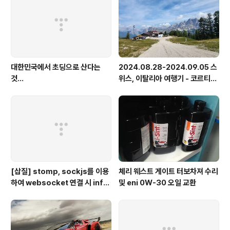
대한민국에서 초딩으로 산다는
2024.08.28-2024.09.05 스
것...
위스, 이탈리아 여행기 - 코르티나
담페초, 돌로미테, 이탈리아 알프
스
[삽질] stomp, sockjs를 이용
체리 웨스트 게이트 터보차져 수리
하여 websocket 연결 시 info
및 eni 0W-30 오일 교환
가 404로 나오는 경우