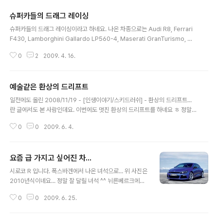
슈퍼카들의 드래그 레이싱
글 내용
슈퍼카들의 드래그 레이싱이라고 하네요. 나온 차종으로는 Audi R8, Ferrari
F430, Lamborghini Gallardo LP560-4, Maserati GranTurismo, Me
rcedes-Benz SLR McLaren 총 5대 입니다. 뭐 결론은 Mercedes-Ben
0
2
2009. 4. 16.
z SLR McLaren이 1등을 합니다. 그냥 슈퍼카들의 드래그 레이싱이기 때문에
흥미가 있긴 하지만, 비교 자체가 약간은 잘못 된 듯 해서 조금 무의미 한것 같네
요. 제원상으로만 살펴봐도 Mercedes-Benz SLR McLaren이 가장 앞섭니
예술같은 환상의 드리프트
다. 네이버 자동차(http://auto.naver.com)에 나오는 기준으로 살펴보면 각
글 내용
차량의 제원은 아래와 같습니다. Audi R8 - 420 hp, 43.9 kg.m F..
일전에도 올린 2008/11/19 - [인생이야기/스키드러쉬] - 환상의 드리프트...
란 글에서도 본 사람인데요. 이번에도 멋진 환상의 드리프트를 하네요 ㅎ 정말
ㄷㄷㄷ 합니다. 저런 차에 한번 옆에라도 타 봤으면 좋겠네요. 오줌 안싸도록 잘
0
0
2009. 6. 4.
참고 있어야 하겠네요 ㅋㅋ
요즘 급 가지고 싶어진 차...
글 내용
시로코 R 입니다. 폭스바겐에서 나온 녀석으로... 위 사진은
2010년식이네요... 정말 잘 달릴 녀석 ^^ 뉘른베르크에서
도 10위권 내에 들었다고 하더군요. ㅎㄷㄷ한 슈퍼카들을
0
0
2009. 6. 25.
재치고 10위권 내에 든 차니까... 스펙상으로만 좋은 차가
아니라 정말 공도에서 잘 달리는 녀석이란게 증명된 차 인