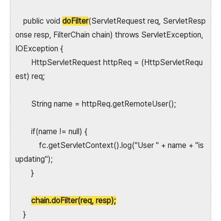
public void
doFilter
(ServletRequest req, ServletResp
onse resp, FilterChain chain) throws ServletException,
IOException {
HttpServletRequest httpReq = (HttpServletRequ
est) req;
String name = httpReq.getRemoteUser();
if(name != null) {
fc.getServletContext().log("User " + name + "is
updating");
}
chain.doFilter(req, resp);
}