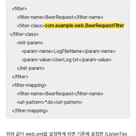
<filter>
<filter-name>BeerRequest</filter-name>
<filter-class>
com.example.web.BeerRequestFilter
</filter-class>
<init-param>
<param-name>LogFileName</param-name>
<param-value>UserLog.txt</param-value>
</init-param>
</filter>
<filter-mapping>
<filter-name>BeerRequest</filter-name>
<url-pattern>*.do</url-pattern>
</filter-mapping>
위와 같이 web.xml을 설정하게 되면 기존에 설정한 /ListenTes