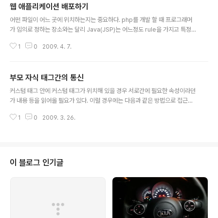
웹 애플리케이션 배포하기
가 서버에 보낸 정보가 변경되지 않도록 하는 것이며, 기밀
글 내용
성이란 중간에 해당 데이터를 엿보지 못하도록 하는 것이
어떤 파일이 어느 곳에 위치하는지는 중요하다. php를 개발 할 때 프로그래머
다. 인증 및 인가 작업은 php에서도 많이 하는 작업이므로
가 임의로 정하는 장소와는 달리 Java(JSP)는 어느정도 rule을 가지고 특정
그 의미에 대해서 별 다른 설명은 필요해 보이지 않는다. 자
위치에 특정 파일을 배포해야지만, 전체 웹 애플리케이션이 돌아가기 때문이다.
세한 설정 방법 및 사용 법은 아래 예제들을 통해 알 수 있
1
0
2009. 4. 7.
따라서 중요한 몇개의 파일 타입별 배포 위치에 대해 정리해 보면 아래와 같다.
다. 우선은 서버 자체에서 지원하는 인..
정적인 컨텐츠(html, 이미지) 및 jsp 루트 디렉토리 및 그 하위 디렉토리 WEB-
INF 밑에 배포 할 경우에는 클라이언트가 직접 접근할 수 없다. 대신 웹 애플리
부모 자식 태그간의 통신
케이션에서 접근을 하게 만들 경우를 위해서 배포할 순 있다. 태그파일(.tag) -
글 내용
http://www.4te.co.kr/567 참고 WEB-INF/tags 디렉토리에 배포 DD 파
커스텀 태그 안에 커스텀 태그가 위치해 있을 경우 서로간에 필요한 속성이라던
일 이름은 web.xml이어야 하며 WEB-IN..
가 내용 등을 읽어올 필요가 있다. 이럴 경우에는 다음과 같은 방법으로 접근할
수 있다. myCustomTag3.tld 0.1 Nested NestedLevel Check Neste
1
0
2009. 3. 26.
dLevel com.example.tag.NestedLevelTag JSP NestedLevelTag.
java package com.example.tag; import java.io.IOException; impo
rt javax.servlet.jsp.JspException; import javax.servlet.jsp.tagext.
Tag; import javax.servlet.jsp.tagext.TagSupport; public class Ne
stedL..
이 블로그 인기글