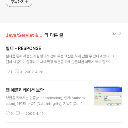
구독하기
더보기
Java/Servlet & JSP
의 다른 글
필터 - RESPONSE
글 내용
필터를 통해 서블릿이 실행되기 전에 특정 액션을 하게 만들 수 있다고 했다. 그
런데 서블릿이 실행되고 나서 특정 액션을 하게 만들려면 어떻게 해야 할까? 간
단하게 생각해 보면 필터의 doFilter()메소드 안에 있는 chain.doFilter(req
1
0
2009. 4. 28.
uest, response) 를 마치고 나서 작업하면 될 것 같다. 하지만, 서블릿에 넘겨
주는 response 객체를 서블릿이 사용하게 되면, 필터를 거치지 않고 바로 클
라이언트로 response 하게 된다. 따라서 doFilter를 통해 response를 넘
웹 애플리케이션 보안
길 때 새로운 응답 객체(HttpServletResponse를 구현한 객체)를 만들어 넘
글 내용
기는 방법을 써야 한다. 하지만, HttpServletResponse는 간단한 클래스가
보안을 위해서는 인증(Authentication), 인가(Authoriz
아니므로, 썬에서 구현해 둔..
ation), 데이터 무결성(Data Integrity), 기밀성(Confid
entiality)이 보장 되어야 한다. 인증이란 쉽게 말해 로그인
9
4
2009. 4. 10.
을 통해 누구인지 서버(컨테이너)가 알 수 있도록 체크하는
단계이다. 인가는 인증된 사용자의 권한 레벨을 확인할 수
있도록 체크하는 단계이다. 데이터 무결성이란 클라이언트