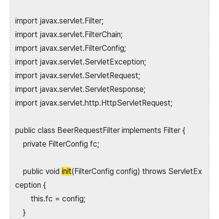
import javax.servlet.Filter;
import javax.servlet.FilterChain;
import javax.servlet.FilterConfig;
import javax.servlet.ServletException;
import javax.servlet.ServletRequest;
import javax.servlet.ServletResponse;
import javax.servlet.http.HttpServletRequest;
public class BeerRequestFilter implements Filter {
private FilterConfig fc;
public void
init
(FilterConfig config) throws ServletEx
ception {
this.fc = config;
}