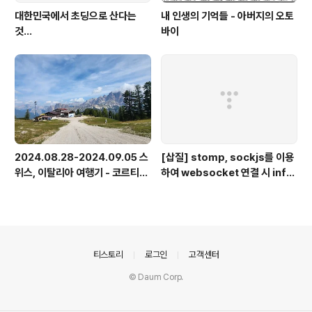
대한민국에서 초딩으로 산다는
내 인생의 기억들 - 아버지의 오토
것...
바이
2024.08.28-2024.09.05 스
[삽질] stomp, sockjs를 이용
위스, 이탈리아 여행기 - 코르티나
하여 websocket 연결 시 info
담페초, 돌로미테, 이탈리아 알프
가 404로 나오는 경우
스
의안내
티스토리
로그인
고객센터
© Daum Corp.