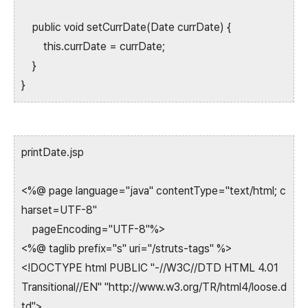
public void setCurrDate(Date currDate) {
this.currDate = currDate;
}
}
printDate.jsp
<%@ page language="java" contentType="text/html; c
harset=UTF-8"
pageEncoding="UTF-8"%>
<%@ taglib prefix="s" uri="/struts-tags" %>
<!DOCTYPE html PUBLIC "-//W3C//DTD HTML 4.01
Transitional//EN" "http://www.w3.org/TR/html4/loose.d
td">