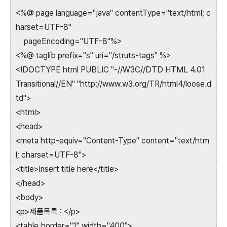
<%@ page language="java" contentType="text/html; c
harset=UTF-8"
pageEncoding="UTF-8"%>
<%@ taglib prefix="s" uri="/struts-tags" %>
<!DOCTYPE html PUBLIC "-//W3C//DTD HTML 4.01
Transitional//EN" "http://www.w3.org/TR/html4/loose.d
td">
<html>
<head>
<meta http-equiv="Content-Type" content="text/htm
l; charset=UTF-8">
<title>Insert title here</title>
</head>
<body>
<p>제품목록 : </p>
<table border="1" width="400">