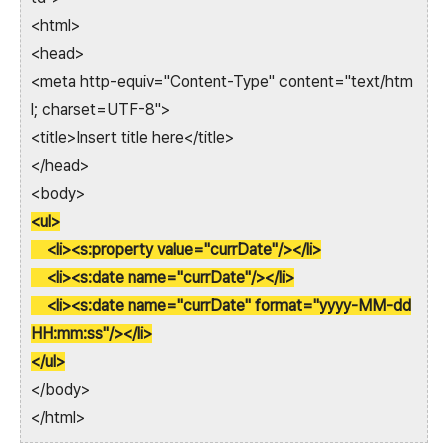
<html>
<head>
<meta http-equiv="Content-Type" content="text/htm
l; charset=UTF-8">
<title>Insert title here</title>
</head>
<body>
<ul>
<li><s:property value="currDate"/></li>
<li><s:date name="currDate"/></li>
<li><s:date name="currDate" format="yyyy-MM-dd
HH:mm:ss"/></li>
</ul>
</body>
</html>