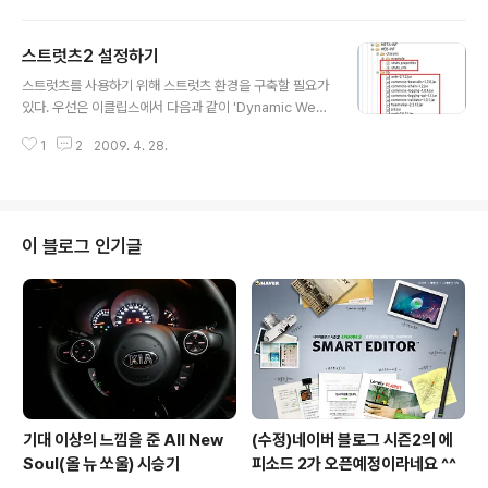
ple.chapter2 패키지에 만든다. package example.c
hapter2; import java.util.ArrayList; import java.ut
스트럿츠2 설정하기
il.List; public class PrintStringListAction { private
글 내용
List listString; public String execute() throws Exc
스트럿츠를 사용하기 위해 스트럿츠 환경을 구축할 필요가
eption { listString = new ArrayList(); list..
있다. 우선은 이클립스에서 다음과 같이 'Dynamic Web
Project'를 하나 생성한다. 그런 다음 위에서 볼 수 있는
1
2
2009. 4. 28.
것처럼 몇가지 내용을 추가해야 한다. 우선은 필요한 라이
브러리를 추가해 보자. http://struts.apache.org/에서
해당 버전을 다운받는다. 현재 시점에서 가장 최신 버젼은
2.1.6이다.(http://struts.apache.org/download.cgi
#struts216) 다운 받은 파일의 압축을 풀면 lib 디렉토리
이 블로그 인기글
에 jar 파일들이 있는데, 그 중에서 필요한 jar 파일들을 추
가한다. 추가해야 할 파일 목록은 다음과 같다. antlr-2.7.
2.jar commons-beanutils-1.7.0.jar co..
기대 이상의 느낌을 준 All New
(수정)네이버 블로그 시즌2의 에
Soul(올 뉴 쏘울) 시승기
피소드 2가 오픈예정이라네요 ^^