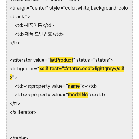
<tr align="center" style="color:white;background-colo
r:black;">
<td>제품이름</td>
<td>제품 모델번호</td>
</tr>
<s:iterator value="
listProduct
" status="status">
<tr bgcolor="
<s:if test="#status.odd">lightgrey</s:if
>
">
<td><s:property value="
name
"/></td>
<td><s:property value="
modelNo
"/></td>
</tr>
</s:iterator>
</table>