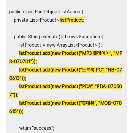
public class PrintObjectListAction {
private List<Product>
listProduct
;
public String execute() throws Exception {
listProduct = new ArrayList<Product>();
listProduct.add(new Product("MP3 플레이어", "MP
3-070701"));
listProduct.add(new Product("노트북 PC", "NB-07
0613"));
listProduct.add(new Product("PDA", "PDA-07050
7"));
listProduct.add(new Product("휴대폰", "MOB-070
615"));
return "success";