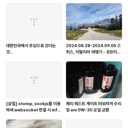
대한민국에서 초딩으로 산다는
2024.08.28-2024.09.05 스
것...
위스, 이탈리아 여행기 - 코르티나
담페초, 돌로미테, 이탈리아 알프
스
[삽질] stomp, sockjs를 이용
체리 웨스트 게이트 터보차져 수리
하여 websocket 연결 시 info
및 eni 0W-30 오일 교환
가 404로 나오는 경우