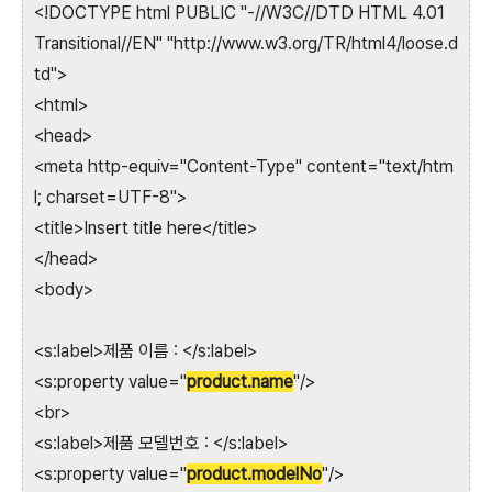
<!DOCTYPE html PUBLIC "-//W3C//DTD HTML 4.01
Transitional//EN" "http://www.w3.org/TR/html4/loose.d
td">
<html>
<head>
<meta http-equiv="Content-Type" content="text/htm
l; charset=UTF-8">
<title>Insert title here</title>
</head>
<body>
<s:label>제품 이름 : </s:label>
<s:property value="
product.name
"/>
<br>
<s:label>제품 모델번호 : </s:label>
<s:property value="
product.modelNo
"/>