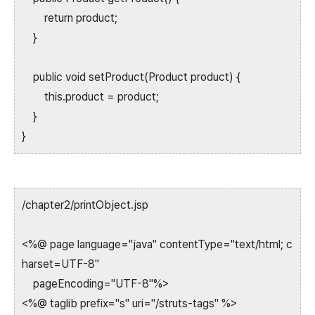
return product;
}
public void setProduct(Product product) {
this.product = product;
}
}
/chapter2/printObject.jsp
<%@ page language="java" contentType="text/html; c
harset=UTF-8"
pageEncoding="UTF-8"%>
<%@ taglib prefix="s" uri="/struts-tags" %>