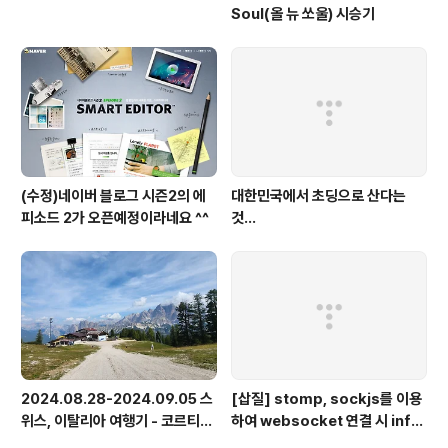
Soul(올 뉴 쏘울) 시승기
(수정)네이버 블로그 시즌2의 에
대한민국에서 초딩으로 산다는
피소드 2가 오픈예정이라네요 ^^
것...
2024.08.28-2024.09.05 스
[삽질] stomp, sockjs를 이용
위스, 이탈리아 여행기 - 코르티나
하여 websocket 연결 시 info
담페초, 돌로미테, 이탈리아 알프
가 404로 나오는 경우