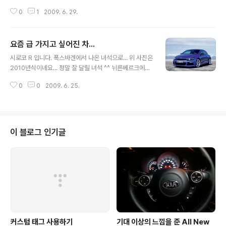
hevrolet Stingray Concept 뭐 그 외에도 프라임하고
0
1
2009. 6. 29.
GMC에서 나오는 큰 트럭같은 차량 하나 있는데... 사진을
잘 못찾겠네요... 뭐 영화는 일단 그냥 그렇게 봤고... 1탄에
비해 새로울 것이 없으니 일단 흥미는 ^^;;
요즘 급 가지고 싶어진 차...
글 내용
시로코 R 입니다. 폭스바겐에서 나온 녀석으로... 위 사진은
2010년식이네요... 정말 잘 달릴 녀석 ^^ 뉘른베르크에서
도 10위권 내에 들었다고 하더군요. ㅎㄷㄷ한 슈퍼카들을
0
0
2009. 6. 25.
재치고 10위권 내에 든 차니까... 스펙상으로만 좋은 차가
아니라 정말 공도에서 잘 달리는 녀석이란게 증명된 차 인
듯.... 폭스바겐 + 아우디 + 람보르기니가 합쳐지니 차 정
말 맘에 들게 나오는 군요... 스키드러쉬에서 나오면 바로
지르겠습니다. ㅎㅎ
이 블로그 인기글
커스텀 태그 사용하기
기대 이상의 느낌을 준 All New