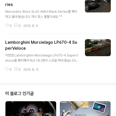
ries
글 내용
Mercedes-Benz SL65 AMG Black Series를 패치
하고 몰아 봤습니다. 역시 포스 좔좔이네요 ^^
0
0
2010. 8. 9.
Lamborghini Murcielago LP670-4 Su
perVeloce
글 내용
이번엔 Lamborghini Murcielago LP670-4 SuperV
eloce를 패치해서 타고 다니면서 스샷을 찍어 봤습니다.
어떻게 찍던 다 멋있네요 ^^ 식당이 있어서 한컷 ^^ 디스코
0
0
2010. 8. 11.
텍도 있네요 ^^ 다음에는 레벤톤이나 랜서에볼 X 타고 한
번 돌아봐야 겠습니다. ^^
이 블로그 인기글