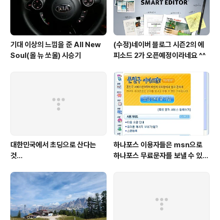
기대 이상의 느낌을 준 All New
(수정)네이버 블로그 시즌2의 에
Soul(올 뉴 쏘울) 시승기
피소드 2가 오픈예정이라네요 ^^
대한민국에서 초딩으로 산다는
하나포스 이용자들은 msn으로
것...
하나포스 무료문자를 보낼 수 있게
됬네요..