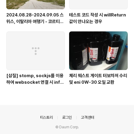
2024.08.28-2024.09.05 스
테스트 코드 작성 시 willReturn
위스, 이탈리아 여행기 - 코르티나
값이 안나오는 경우
담페초, 돌로미테, 이탈리아 알프
스
[삽질] stomp, sockjs를 이용
체리 웨스트 게이트 터보차져 수리
하여 websocket 연결 시 info
및 eni 0W-30 오일 교환
가 404로 나오는 경우
의안내
티스토리
로그인
고객센터
© Daum Corp.