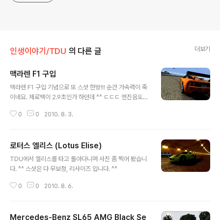
더보기
인생이야기/TDU
의 다른 글
맥라렌 F1 구입
글 내용
맥라렌 F1 구입 기념으로 또 스샷 한방!!! 순간 가속력이 죽
이네요. 제로백이 2.9초인가 하던데 ^^ ㄷㄷㄷ 엔진음도
듣기 좋고 핸들링도 괜찮은 듯 합니다. 자주 몰고 다니게 될
0
0
2010. 8. 3.
거 같네요 ㅎㅎ
로터스 엘리스 (Lotus Elise)
글 내용
TDU에서 엘리스를 타고 돌아다니며 사진 좀 찍어 봤습니
다. ^^ 스샷은 다 무보정, 리사이즈 입니다. ^^
0
0
2010. 8. 6.
Mercedes-Benz SL65 AMG Black Se