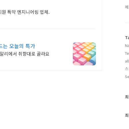
메
술지원 특약 엔지니어링 업체.
T
드는 오늘의 특가
Na
 알리에서 취향대로 골라요
Te
al
스
Se
최
최
근
글
과
최
인
기