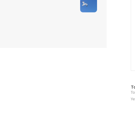
방
T
To
문
자
Ye
수