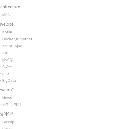
chitecture
MSA
evelop!
Kotlin
Docker,Kubernet..
script, Ajax
etc
MySQL
C,C++
php
BigData
evelop?
News
라떼 이야기
생이야기
Gossip
I think