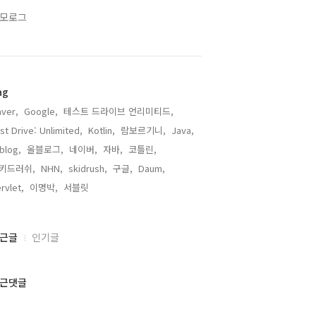
모로그
ag
ver,
Google,
테스트 드라이브 언리미티드,
st Drive: Unlimited,
Kotlin,
람보르기니,
Java,
lblog,
올블로그,
네이버,
자바,
코틀린,
키드러쉬,
NHN,
skidrush,
구글,
Daum,
rvlet,
이명박,
서블릿,
근글
인기글
근댓글