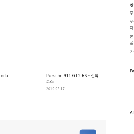
글
공
주
댓
다
본
씀.
기
페
F
onda
Porsche 911 GT2 RS - 산악
이
코스
스
북
2010.08.17
트
위
터
플
A
러
그
인
C