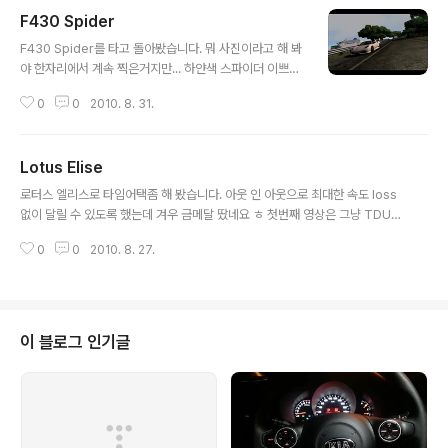
F430 Spider
글 내용
F430 Spider를 타고 돌아봤습니다. 뭐 사진이라고 해 봐
야 한자리에서 계속 찍은거지만... 하얀색 스파이더 이쁘네
요 ㅎ
0
0
2010. 8. 31.
Lotus Elise
글 내용
로터스 엘리스로 타임어택좀 해 봤습니다. 아웃 인 아웃으로 최대한 속도 loss
없이 달릴 수 있도록 했는데 겨우 금메달 땄네요 ㅎ 첫번째 영상은 그냥 TDU에
서 제공하는 Movie 타입이구요. 두번째 영상은 같은 것을 헬기에서 촬영하는
0
0
2010. 8. 27.
모습으로 찍어서 전체적인 주행 라인이 보일 수 있도록 해 봤습니다. TDU에서
맘에 드는 배기음을 가진 차 중 하나인 엘리스, 엑시지 맘에 드네요. 람보르기니
나 페라리 로터스 등의 엔진음이 가장 멋있는 듯...
이 블로그 인기글