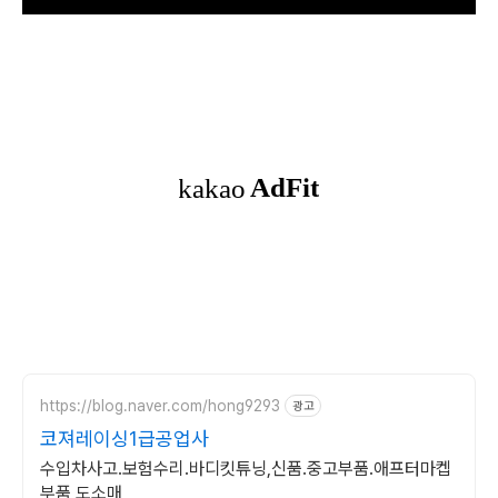
https://blog.naver.com/hong9293
광고
코져레이싱1급공업사
수입차사고.보험수리.바디킷튜닝,신품.중고부품.애프터마켑
부품 도소매