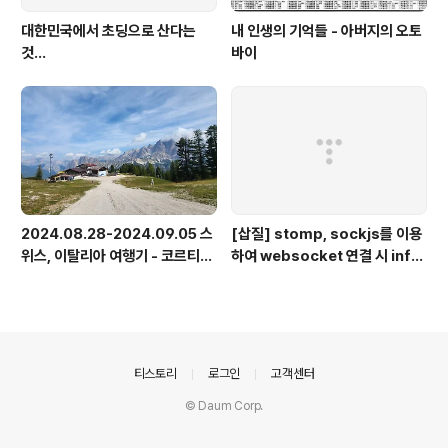
대한민국에서 초딩으로 산다는
내 인생의 기억들 - 아버지의 오토
것...
바이
2024.08.28-2024.09.05 스
[삽질] stomp, sockjs를 이용
위스, 이탈리아 여행기 - 코르티나
하여 websocket 연결 시 info
담페초, 돌로미테, 이탈리아 알프
가 404로 나오는 경우
스
의안내
티스토리
로그인
고객센터
© Daum Corp.