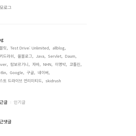
모로그
ag
블릿,
Test Drive: Unlimited,
allblog,
키드러쉬,
올블로그,
Java,
Servlet,
Daum,
ver,
람보르기니,
자바,
NHN,
이명박,
코틀린,
tlin,
Google,
구글,
네이버,
스트 드라이브 언리미티드,
skidrush,
근글
인기글
근댓글