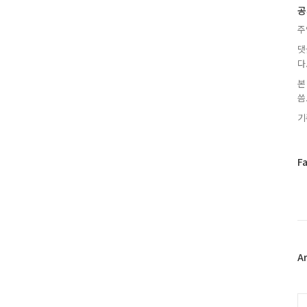
글
공
주
댓
다
본
씀.
기
페
F
이
스
북
트
위
터
플
A
러
그
인
C