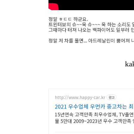
정말 ㅎㄷㄷ 하군요.
트윈터보의 슈~~욱 슈~~~ 욱 하는 소리도 일
그때마다 터져 나오는 백파이어도 일부러 만
정말 저 차를 몰면... 아드레날린이 뿜어져 
http://www.happy-car.kr
광고
2021 우수업체 우먼카 중고차는
15년연속 고객만족 최우수업체, TV출연
물 5만대 2009~2023년 우수 고객만
이지"