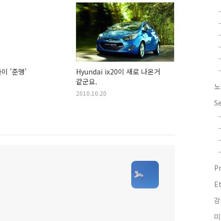
이 '준맹'
Hyundai ix20이 새로 나온거
같군요.
노
2010.10.20
S
P
E
강
미