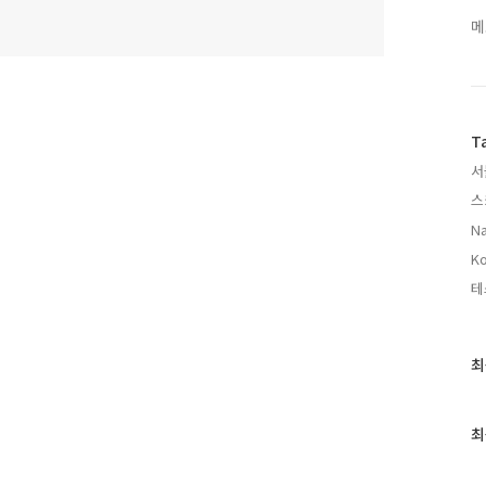
메
T
서
스
Na
Ko
테
최
최
근
글
과
최
인
기