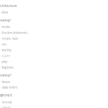
chitecture
MSA
evelop!
Kotlin
Docker,Kubernet..
script, Ajax
etc
MySQL
C,C++
php
BigData
evelop?
News
라떼 이야기
생이야기
Gossip
I think