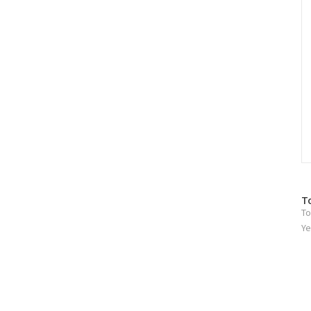
방
T
To
문
자
Ye
수