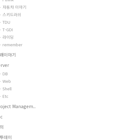
자동차 이야기
스키드러쉬
TDU
T-GDI
라이딩
remember
래이야기
erver
DB
Web
Shell
Etc
roject Managem..
tc
의
투데이