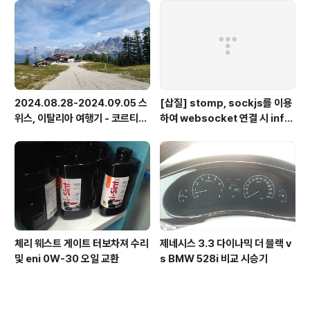
2024.08.28-2024.09.05 스
[삽질] stomp, sockjs를 이용
위스, 이탈리아 여행기 - 코르티나
하여 websocket 연결 시 info
담페초, 돌로미테, 이탈리아 알프
가 404로 나오는 경우
스
체리 웨스트 게이트 터보차져 수리
제네시스 3.3 다이나믹 더 블랙 v
및 eni 0W-30 오일 교환
s BMW 528i 비교 시승기