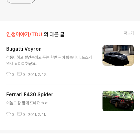
더보기
인생이야기/TDU
의 다른 글
Bugatti Veyron
글 내용
검둥이하고 빨간놈하고 두놈 한번 찍어 봤습니다. 포스가
역시 ㅎㄷㄷ 하군요.
0
0
2011. 2. 19.
Ferrari F430 Spider
글 내용
이놈도 참 맘에 드네요 ㅎㅎ
0
0
2011. 2. 11.