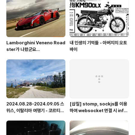
Lamborghini Veneno Road
내 인생의 기억들 - 아버지의 오토
ster가 나왔군요...
바이
2024.08.28-2024.09.05 스
[삽질] stomp, sockjs를 이용
위스, 이탈리아 여행기 - 코르티나
하여 websocket 연결 시 info
담페초, 돌로미테, 이탈리아 알프
가 404로 나오는 경우
스