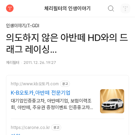
검색하기
체리필터의 인생이야기
티스토리
인생이야기/T-GDI
의도하지 않은 아반떼 HD와의 드
래그 레이싱...
체리필터
2011. 12. 26. 19:27
http://www.kb오토카.com
광고
K-B오토카,아반떼 전문기업
대기업인증중고차, 아반떼기업, 보험이력조
회, 아반떼, 주유권 증정이벤트 인증중고차 7
만대이상! 찾아가는 홈서비스! 낮은 할부이자
율, 24시간실매물전산연동
https://carone.co.kr
광고