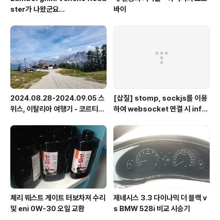
ster가 나왔군요...
바이
2024.08.28-2024.09.05 스
[삽질] stomp, sockjs를 이용
위스, 이탈리아 여행기 - 코르티나
하여 websocket 연결 시 info
담페초, 돌로미테, 이탈리아 알프
가 404로 나오는 경우
스
체리 웨스트 게이트 터보차져 수리
제네시스 3.3 다이나믹 더 블랙 v
및 eni 0W-30 오일 교환
s BMW 528i 비교 시승기