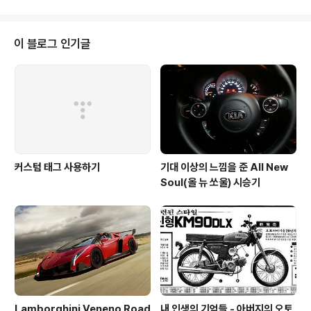
부쪽에 거주하시는 분들이라면 시간을 내셔서 찾아가도 후
회하지 않을 것 같습니다. 물론 글라스 틴트 전국 시공점은
모두 예약을 해야지만 시공이 가능하므로, 사전 예약은 필
이 블로그 인기글
수겠죠 ㅎㅎ 그냥 무작정 찾아가서 시간 버리는 일은 하지
마세요 ㅎㅎ 매장을 찾아가실 분은 http://goglasstint.c
om/shop/shop.asp?ADMI_IDEX=25 를 참고하세요
^^
커스텀 태그 사용하기
기대 이상의 느낌을 준 All New
Soul(올 뉴 쏘울) 시승기
Lamborghini Veneno Road
내 인생의 기억들 - 아버지의 오토