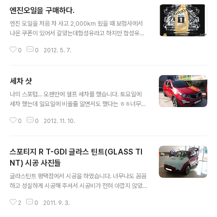
엔진오일을 구매하다.
글 내용
엔진 오일을 처음 차 사고 2,000km 됬을 때 보험사에서
나온 쿠폰이 있어서 갈았는데합성유라고 하지만 합성유가
아닌 듯 느껴진 zic pao로 갈았었다.이번에 7,000km가
0
0
2012. 5. 7.
다 되어 가는 기회에 조금은 좋은 놈으로 갈아타는게 맞을
듯 싶어서 모빌원 골드 0w40으로 구매하게 되었다. 바로
위의 놈인데...커뮤니티나 주변에 아는 사람들 이야기로는
세차 샷
꽤 괜찮다고 하네...GT-R 초도 충진유로도 사용되어질 정
글 내용
도로 꽤 괜찮은 오일이라니 한번 시험해 보면 좋을 것 같다.
나의 스포텁... 오랜만에 셀프 세차를 했습니다. 토요일에
순정 터보에 딱 적합한 오일이라는 말도 있으니...일단 느낌
세차 했는데 일요일에 비올줄 알면서도 했다는 ㅎㅎ너무
은 Good... 추후 타보고 나서 후기는 작성해야 할 듯...
더러워서 맨날 미룰 수가 없었어요 ^^그리고 일요일날 어
0
0
2012. 11. 10.
김없이 비 속을 달렸죠 ㅎㅎ 앞으로 겨울이 되면 자주 못해
줄 것 같은데... 우찌 해야 할지 ^^ 엔진 룸도 깨끗이... 엔진
오일을 갈아야 할 때가 슬슬 다가오는 듯 싶네요 ^^
스포티지 R T-GDI 글라스 틴트(GLASS TI
NT) 시공 사진들
글 내용
글라스틴트 평택점에서 시공을 하였습니다. 너무나도 꼼꼼
하고 성실하게 시공해 주셔서 시공비가 전혀 아깝지 않았
네요 ^^ 필름지야 다른 업체도 성능상 비슷한 것을 하면 차
2
0
2011. 9. 3.
이가 없겠지만, 시공 능력이라던가 시공 성실성 등은 타의
추종을 불허할 정도로 꼼꼼하게 작업해 주십니다. 경기남