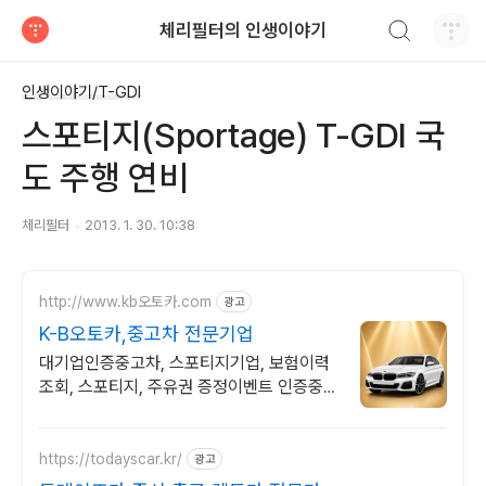
검색하기
체리필터의 인생이야기
티스토리
인생이야기/T-GDI
스포티지(Sportage) T-GDI 국
도 주행 연비
체리필터
2013. 1. 30. 10:38
http://www.kb오토카.com
광고
K-B오토카,중고차 전문기업
대기업인증중고차, 스포티지기업, 보험이력
조회, 스포티지, 주유권 증정이벤트 인증중고
차 7만대이상! 찾아가는 홈서비스! 낮은 할부
이자율, 24시간실매물전산연동
https://todayscar.kr/
광고