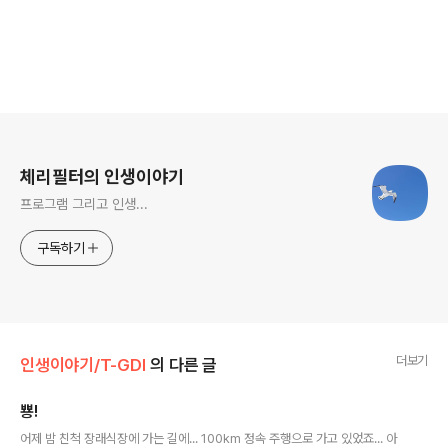
로그 정보
체리필터의 인생이야기
프로그램 그리고 인생...
구독하기
더보기
인생이야기/T-GDI
의 다른 글
뿅!
글 내용
어제 밤 친척 장래식장에 가는 길에... 100km 정속 주행으로 가고 있었죠... 아