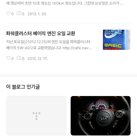
래 영상에서 초반 10초 정도는 100km 정도입니다. 그런데 심상찮은 소리가 뒤
에서부터 들리더니 15초 경에 뭐가 뿅 하고 지나가는 겁니다. 1 ~ 2초 사이에 S
0
0
2013. 1. 30.
LS AMG인것을 알아채고 살짝 악셀링 하니... 버스 옆 지나갈 때 160km 정도
되더군요... 하지만 카메라 경고음도 들리고 가까워 지지도 않는거 같아서 -.-;;;
그냥 포기 ㅋㅋㅋㅋㅋㅋㅋㅋㅋㅋ 그 이후는 아무것도 없어요 ㅎㅎ 달리면서 SL
파워클러스터 베이직 엔진 오일 교환
S AMG를 보니 나도 모르게 흥분 되더군요 ㅎㅎ 요즘 7급 공무원 1화에 나와
글 내용
서 그러지 않아도 보고 싶었는데 ㅋㅋㅋ (720p 로 보세요 ㅎㅎ)
지난 토요일(21012.12.15)에 엔진 오일을 파워클러스터
베이직 5W-40으로 교환하였습니다. http://cafe.naver.
com/redzonekr 에서 엔진 오일에 대해서 학습하기 전
0
0
2012. 12. 17.
에 그냥 주워들은 이야기로 구입한 파클 베이직이였는데...
해당 카페에서 이거 저거 들은 뒤로... 왠지 조금 찝찝한 감
이 있었습니다.그래서 파클 베이직은 다른 사람에게 팔고
그냥 원래 사용하던 모빌원 0W-40으로 계속 가려고 했었
죠. 그런데 여기 저기 이야기 해 봐도 팔리지 않아 그냥 이
이 블로그 인기글
번 한번만 사용해 보자라는 생각으로 교환하였습니다.교환
은 intu 에서 했구요. 위치(http://me2.do/xL6Nb36)는
아래와 같습니다. 아는 동생이 추천해 줘서 intu로 가게 되
었는데사장님이 자동차에 대해서 해박한 ..