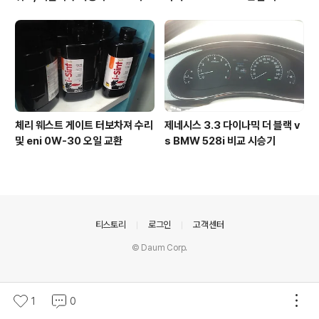
담페초, 돌로미테, 이탈리아 알프
가 404로 나오는 경우
스
체리 웨스트 게이트 터보차져 수리
제네시스 3.3 다이나믹 더 블랙 v
및 eni 0W-30 오일 교환
s BMW 528i 비교 시승기
의안내
티스토리
로그인
고객센터
© Daum Corp.
1
0