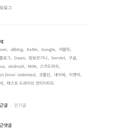
모로그
ag
ver,
allblog,
Kotlin,
Google,
서블릿,
블로그,
Daum,
람보르기니,
Servlet,
구글,
va,
skidrush,
NHN,
스키드러쉬,
st Drive: Unlimited,
코틀린,
네이버,
이명박,
바,
테스트 드라이브 언리미티드,
근글
인기글
근댓글