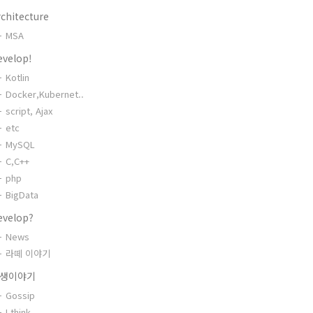
chitecture
MSA
evelop!
Kotlin
Docker,Kubernet..
script, Ajax
etc
MySQL
C,C++
php
BigData
evelop?
News
라떼 이야기
생이야기
Gossip
I think