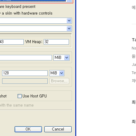
메
T
Na
올
Ja
Te
자
최
최
근
글
과
최
인
기