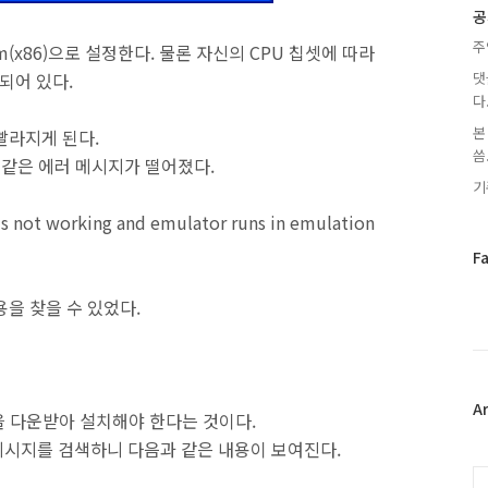
글
공
주
tom(x86)으로 설정한다. 물론 자신의 CPU 칩셋에 따라
되어 있다.
댓
다
본
빨라지게 된다.
씀.
 같은 에러 메시지가 떨어졌다.
기
is not working and emulator runs in emulation
페
F
이
스
을 찾을 수 있었다.
북
트
위
터
플
A
램을 다운받아 설치해야 한다는 것이다.
러
 메시지를 검색하니 다음과 같은 내용이 보여진다.
그
인
C