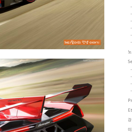
노
S
P
E
강
미