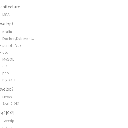
chitecture
MSA
evelop!
Kotlin
Docker,Kubernet..
script, Ajax
etc
MySQL
C,C++
php
BigData
evelop?
News
라떼 이야기
생이야기
Gossip
I think