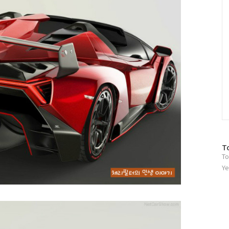
방
T
To
문
자
Ye
수