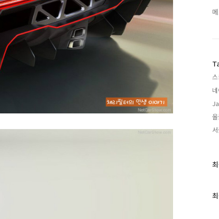
메
T
스
네
Ja
올
서
최
최
근
글
과
최
인
기