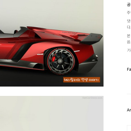
글
공
주
댓
다
본
씀.
기
페
F
이
스
북
트
위
터
플
A
러
그
인
C