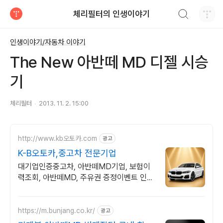
검색하기
체리필터의 인생이야기
티스토리
인생이야기/자동차 이야기
The New 아반떼 MD 디젤 시승
기
체리필터
2013. 11. 2. 15:00
http://www.kb오토카.com
광고
K-B오토카,중고차 전문기업
대기업인증중고차, 아반떼MD기업, 보험이
력조회, 아반떼MD, 주유권 증정이벤트 인증
중고차 7만대이상! 찾아가는 홈서비스! 낮은
할부이자율, 24시간실매물전산연동
https://m.bunjang.co.kr/
광고