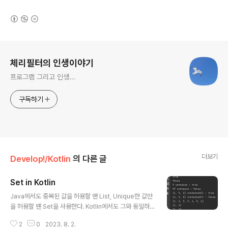
(새창열림)
로그 정보
체리필터의 인생이야기
프로그램 그리고 인생...
구독하기
더보기
Develop!/Kotlin
의 다른 글
Set in Kotlin
글 내용
Java에서도 중복된 값을 허용할 땐 List, Unique한 값만
을 허용할 땐 Set을 사용한다. Kotlin에서도 그와 동일하
게 사용할 수 있다. fun sets() { val intSet = setOf(1, 1,
2
0
2023. 8. 2.
2, 3, 9, 9, 4) println(intSet) println(9 in intSet) print