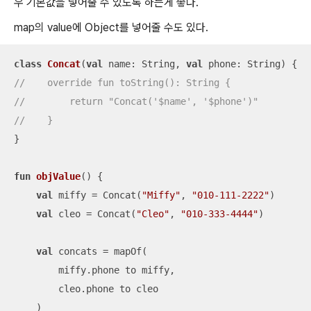
우 기본값을 넣어줄 수 있도록 하는게 좋다.
map의 value에 Object를 넣어줄 수도 있다.
class
Concat
(
val
 name: String, 
val
//    override fun toString(): String {
//        return "Concat('$name', '$phone')"
//    }
}

fun
objValue
()
 {

val
 miffy = Concat(
"Miffy"
, 
"010-111-2222"
)

val
 cleo = Concat(
"Cleo"
, 
"010-333-4444"
)

val
 concats = mapOf(

        miffy.phone to miffy,

        cleo.phone to cleo

    )
