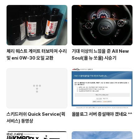
체리 웨스트 게이트 터보차져 수리
기대 이상의 느낌을 준 All New
및 eni 0W-30 오일 교환
Soul(올 뉴 쏘울) 시승기
스키드러쉬 Quick Service(퀵
올블로그 서버 증설해야 겠네요 ^^
서비스) 동영상