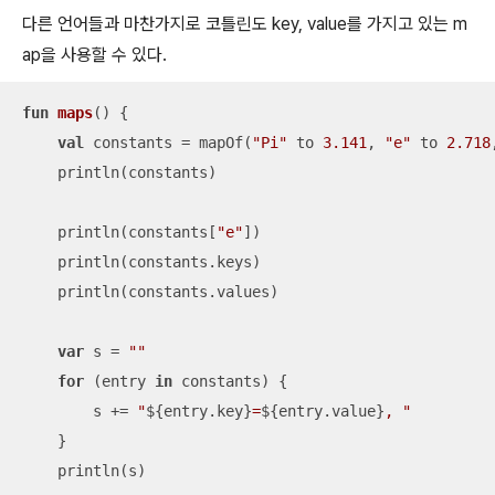
다른 언어들과 마찬가지로 코틀린도 key, value를 가지고 있는 m
ap을 사용할 수 있다.
fun
maps
()
 {

val
 constants = mapOf(
"Pi"
 to 
3.141
, 
"e"
 to 
2.718
    println(constants)

    println(constants[
"e"
])

    println(constants.keys)

    println(constants.values)

var
 s = 
""
for
 (entry 
in
 constants) {

        s += 
"
${entry.key}
=
${entry.value}
, "
    }

    println(s)
