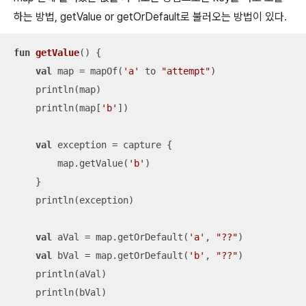
하는 방법, getValue or getOrDefault로 불러오는 방법이 있다.
fun
getValue
()
 {

val
 map = mapOf(
'a'
 to 
"attempt"
)

    println(map)

    println(map[
'b'
])

val
 exception = capture {

        map.getValue(
'b'
)

    }

    println(exception)

val
 aVal = map.getOrDefault(
'a'
, 
"??"
)

val
 bVal = map.getOrDefault(
'b'
, 
"??"
)

    println(aVal)

    println(bVal)
