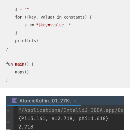
    s = 
""
for
 ((key, value) 
in
 constants) {

        s += 
"
$key
=
$value
, "
    }

    println(s)

}

fun
main
()
 {

    maps()

}