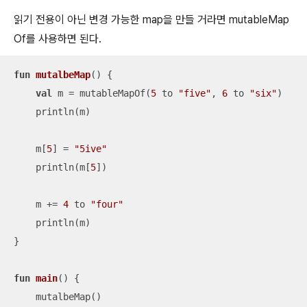
읽기 전용이 아닌 변경 가능한 map을 만들 거라면 mutableMap
Of를 사용하면 된다.
fun
mutalbeMap
()
 {

val
 m = mutableMapOf(
5
 to 
"five"
, 
6
 to 
"six"
)

    println(m)

    m[
5
] = 
"5ive"
    println(m[
5
])

    m += 
4
 to 
"four"
    println(m)

}

fun
main
()
 {

    mutalbeMap()
