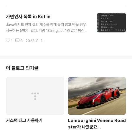
ln(99 in intSet) println("9 contains : " + intSet.con
tains(9)) println("99 contains : " + intSet.contains
가변인자 목록 in Kotlin
(99)) print("[1, 9, 2] containsAll : ") println(intSet.c
글 내용
ontainsAll(setOf(1, 9, 2))) print("[1, 9, 5] contains
Java에서도 인자 값의 개수를 정해 놓지 않고 받을 경우
All :..
사용하는 문법이 있다. 가령 "String...str"와 같은 방식이
다. Kotlin에서는 varargs 라는 예약어를 사용하면 된다.
1
0
2023. 8. 2.
fun v(s: String, vararg d: Double) { println("String
: $s") for (n in d) { print("$n ") } println(); } fun mai
n() { v("abc", 1.0, 2.0) v("def", 1.0, 2.0, 3.0, 4.0) v
("ghi", 1.0, 2.0, 3.0, 4.0, 5.0, 6.0) } varargs로 정의
된 인자값은 Array로 인식된다. kotlin에서 Array는 Jav
이 블로그 인기글
a에서의 array와 같다. varargs로 정의하여 Arr..
커스텀 태그 사용하기
Lamborghini Veneno Road
ster가 나왔군요...