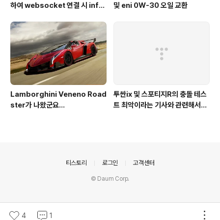
하여 websocket 연결 시 info
및 eni 0W-30 오일 교환
가 404로 나오는 경우
Lamborghini Veneno Road
투싼ix 및 스포티지R의 충돌 테스
ster가 나왔군요...
트 최악이라는 기사와 관련해서...
의안내
티스토리
로그인
고객센터
© Daum Corp.
4
1