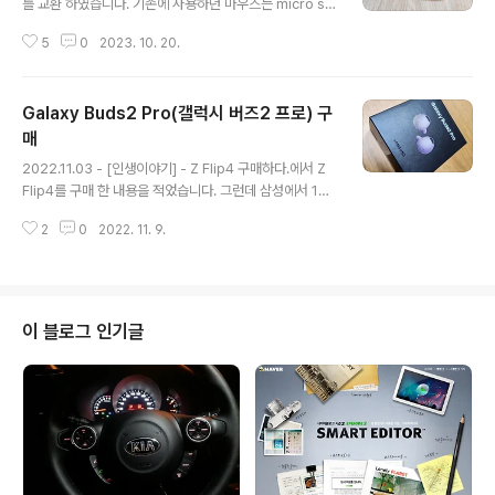
를 교환 하였습니다. 기존에 사용하던 마우스는 micro so
ft의 아래와 같은 모델이였습니다. https://www.musins
5
0
2023. 10. 20.
a.com/app/goods/3428124/0 마이크로소프트(MIC
ROSOFT) 스컬프트 에고노믹 인체공학 무선마우스 - 후
기 | 무신사 제품분류 : 디지털/테크 > 컴퓨터 브랜드 : 마이
Galaxy Buds2 Pro(갤럭시 버즈2 프로) 구
크로소프트(MICROSOFT) 제품번호 : L6V-00006 제
품 : 스컬프트 에고노믹 인체공학 무선마우스 - 59,000 원
매
글 내용
산지 : 중국 www.musinsa.com 처음 해당 모델을 구매
2022.11.03 - [인생이야기] - Z Flip4 구매하다.에서 Z
했는데 처음부터 마우스 스크롤이 반대로 되거나 잘 안되
Flip4를 구매 한 내용을 적었습니다. 그런데 삼성에서 10
는 등 문제가 있어서 하나 더 받았는데 2개를 4년 정도 사
월 11월 휴대폰 구매자들에게 10만원 쿠폰을 주더라구요.
용 했네요. 손목을 안 아프게 해 주는..
2
0
2022. 11. 9.
그래서 149,000원 짜리 버즈2 프로를 49,000원에 구매
하게 되었습니다. 사실 이어폰을 맨날 유선 이어폰만 사용
하고 있었는데... 이 참에 무선으로 사용을 해 보게 되었네
요. Z Flip4를 퍼플로 구매해서 버즈2 프로도 퍼플로 구매
했습니다. 살짝 들어보니 음질이 꽤 좋네요. 얼마나 자주 사
이 블로그 인기글
용하게 될지는 모르지만, 싼 가격에 구매할 수 있게 되어 좋
네요 ^^