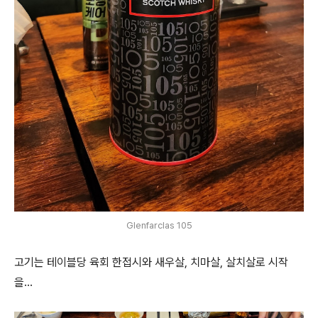
Glenfarclas 105
고기는 테이블당 육회 한접시와 새우살, 치마살, 살치살로 시작
을...