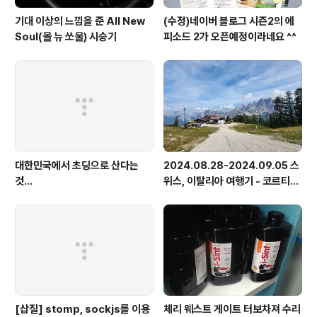
기대 이상의 느낌을 준 All New
(수정)네이버 블로그 시즌2의 에
Soul(올 뉴 쏘울) 시승기
피소드 2가 오픈예정이라네요 ^^
대한민국에서 초딩으로 산다는
2024.08.28-2024.09.05 스
것...
위스, 이탈리아 여행기 - 코르티나
담페초, 돌로미테, 이탈리아 알프
스
[삽질] stomp, sockjs를 이용
체리 웨스트 게이트 터보차져 수리