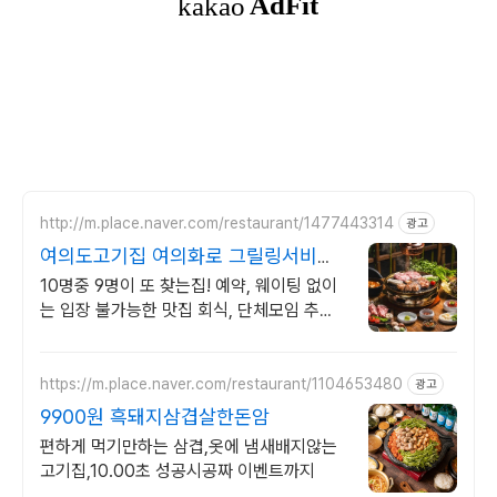
http://m.place.naver.com/restaurant/1477443314
광고
여의도고기집 여의화로 그릴링서비스,
대나무숲 힐링
10명중 9명이 또 찾는집! 예약, 웨이팅 없이
는 입장 불가능한 맛집 회식, 단체모임 추천!!
숯불화로구이 전문점!!
https://m.place.naver.com/restaurant/1104653480
광고
9900원 흑돼지삼겹살한돈암
편하게 먹기만하는 삼겹,옷에 냄새배지않는
고기집,10.00초 성공시공짜 이벤트까지