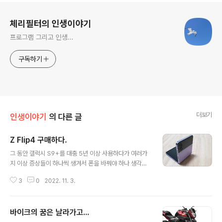
로그 정보
체리필터의 인생이야기
프로그램 그리고 인생...
구독하기
더보기
인생이야기
의 다른 글
Z Flip4 구매하다.
글 내용
그 동안 갤럭시 S9+를 대충 5년 이상 사용하다가 여러가
지 이상 증상들이 하나씩 생겨서 폰을 바꿔야 하나 생각중
이였습니다. 이상 증상 중에는 다음과 같은 것들이... 배터
3
0
2022. 11. 3.
리가 부풀어서 폰 옆구리가 갈라져서 배터리 교환 함 통화
소리도 너무 작아서 공공장소에서 전화 받기가 힘들고 스
피커 폰으로 받아야 함 ㅠㅠ 네이버 지도의 네비를 사용하
바이크의 꿈은 날라가고...
는데... 가끔 GPS를 못 잡는 것인지... 오류로 화면은 움직
글 내용