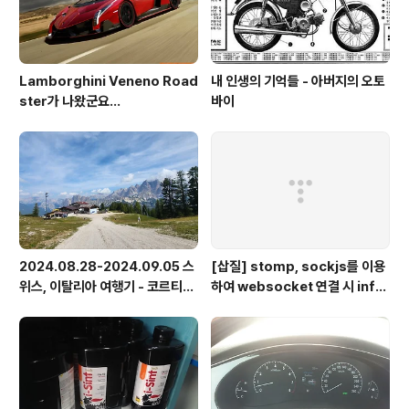
Lamborghini Veneno Road
내 인생의 기억들 - 아버지의 오토
ster가 나왔군요...
바이
2024.08.28-2024.09.05 스
[삽질] stomp, sockjs를 이용
위스, 이탈리아 여행기 - 코르티나
하여 websocket 연결 시 info
담페초, 돌로미테, 이탈리아 알프
가 404로 나오는 경우
스