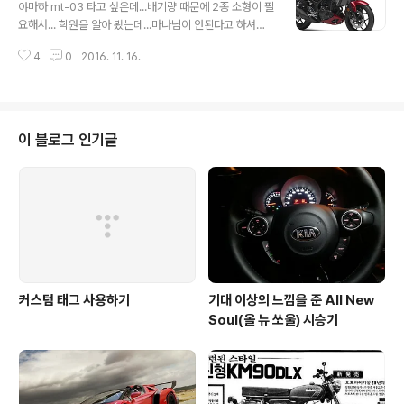
이는데 속도가 0으로 나옴. 이상 증상은 아니지만 내부 용
야마하 mt-03 타고 싶은데...배기량 때문에 2종 소형이 필
량이 작아 앱 설치에 어려움이 있던 문제도 ㅠㅠ 어째든 이
요해서... 학원을 알아 봤는데...마나님이 안된다고 하셔서
런 이유로 다음 폰을 알아보고 있었고, 자급제 폰을 사용하
야마하 mt-03은 꿈을 버리게 되었습니다. 그래서 좀 배기
면 좋다는 말에 자급제 폰도 찾았지만, 어짜피 어느정도 되
4
0
2016. 11. 16.
량 작은 스쿠터는 어떨까 하고 검색하다가 우연찮게... 이뻐
는 요금제를 사용해야 하는 입장에서 그냥 구매... 검색해
보이는 스쿠터가 있어서... http://storefarm.naver.co
보니 위메프에서 Z F..
m/lsl19690/products/485629786 요놈 ㅎㅎ사고
싶어 마나님에게 링크를 보냈더니...단박에 거절 ㅠㅠ ( 저
죽으면 어떻게 가족이 먹고 사냐고... 바퀴 2개 짜리는 안된
이 블로그 인기글
다네요 ㅠㅠ) 그냥 오래된 구아방이나 몰고 다녀야 겠네요
ㅠㅠ
커스텀 태그 사용하기
기대 이상의 느낌을 준 All New
Soul(올 뉴 쏘울) 시승기