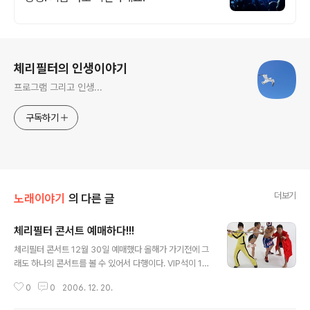
로그 정보
체리필터의 인생이야기
프로그램 그리고 인생...
구독하기
더보기
노래이야기
의 다른 글
체리필터 콘서트 예매하다!!!
글 내용
체리필터 콘서트 12월 30일 예매했다 올해가 가기전에 그
래도 하나의 콘서트를 볼 수 있어서 다행이다. VIP석이 11
만원인데 체리필터 카페원들을 대상으로 대폭 할일해 줘서
0
0
2006. 12. 20.
다행이다. 할일가는 비밀!!! ㅎㅎ 200명 넘어가면 1만원 추
가 할인 해 준다고 하니 기대해 봐야지 ㅎㅎ 마지막 이미지