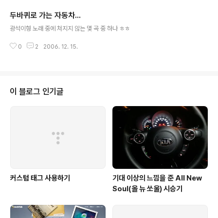
는 너무 잔인한가? ㅎㅎ
두바퀴로 가는 자동차...
글 내용
광석이형 노래 중에 쳐지지 않는 몇 곡 중 하나 ㅎㅎ
0
2
2006. 12. 15.
이 블로그 인기글
커스텀 태그 사용하기
기대 이상의 느낌을 준 All New
Soul(올 뉴 쏘울) 시승기