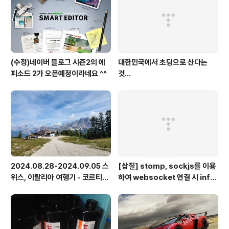
(수정)네이버 블로그 시즌2의 에
대한민국에서 초딩으로 산다는
피소드 2가 오픈예정이라네요 ^^
것...
2024.08.28-2024.09.05 스
[삽질] stomp, sockjs를 이용
위스, 이탈리아 여행기 - 코르티나
하여 websocket 연결 시 info
담페초, 돌로미테, 이탈리아 알프
가 404로 나오는 경우
스