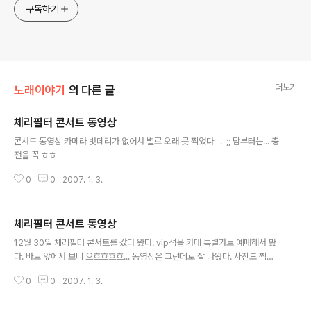
구독하기
더보기
노래이야기
의 다른 글
체리필터 콘서트 동영상
글 내용
콘서트 동영상 카메라 밧데리가 없어서 별로 오래 못 찍었다 -.-;; 담부터는... 충
전을 꼭 ㅎㅎ
0
0
2007. 1. 3.
체리필터 콘서트 동영상
글 내용
12월 30일 체리필터 콘서트를 갔다 왔다. vip석을 카페 특별가로 예매해서 봤
다. 바로 앞에서 보니 으흐흐흐흐... 동영상은 그런데로 잘 나왔다. 사진도 찍었
는데 사진은 뷁 -.-;;
0
0
2007. 1. 3.