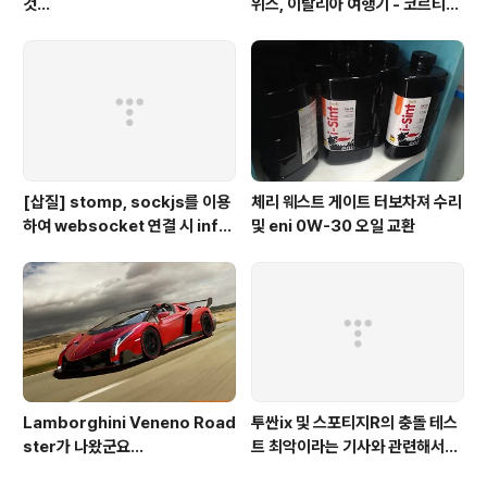
것...
위스, 이탈리아 여행기 - 코르티나
담페초, 돌로미테, 이탈리아 알프
스
[삽질] stomp, sockjs를 이용
체리 웨스트 게이트 터보차져 수리
하여 websocket 연결 시 info
및 eni 0W-30 오일 교환
가 404로 나오는 경우
Lamborghini Veneno Road
투싼ix 및 스포티지R의 충돌 테스
ster가 나왔군요...
트 최악이라는 기사와 관련해서...