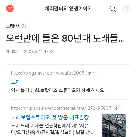
검색하기
체리필터의 인생이야기
티스토리
노래이야기
오랜만에 들은 80년대 노래들...
체리필터
2007. 5. 11. 17:34
https://blog.naver.com/vocalize2005
광고
노래
입시 불패 신화.보칼리즈 스튜디오와 함께 하세요
https://m.place.naver.com/restaurant/1292495807
광고
노래보컬수튜디오 첫 방문 대표원장 무
료레슨
노래 노래 이제는 전문학원에서 배우자(취
미/오디션/축가/뮤지컬/발성교정) 보컬 단 한